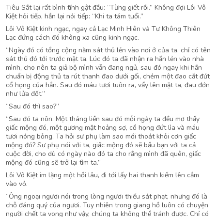
Tiêu Sắt lại rất bình tĩnh gật đầu: “Từng giết rồi.” Không đợi Lôi Vô
Kiệt hỏi tiếp, hắn lại nói tiếp: “Khi ta tám tuổi.”
Lôi Vô Kiệt kinh ngạc, ngay cả Lạc Minh Hiên và Tư Không Thiên
Lạc đứng cách đó không xa cũng kinh ngạc.
“Ngày đó có tổng cộng năm sát thủ lẻn vào nơi ở của ta, chỉ có tên
sát thủ đó tới trước mặt ta. Lúc đó ta đã nhận ra hắn lẻn vào nhà
mình, cho nên ta giả bộ mình vẫn đang ngủ, sau đó ngay khi hắn
chuẩn bị động thủ ta rút thanh đao dưới gối, chém một đao cắt đứt
cổ họng của hắn. Sau đó máu tươi tuôn ra, vẩy lên mặt ta, đau đớn
như lửa đốt.”
“Sau đó thì sao?”
“Sau đó ta nôn. Một tháng liền sau đó mỗi ngày ta đều mơ thấy
giấc mộng đó, một gương mặt hoảng sợ, cổ họng đứt lìa và máu
tươi nóng bỏng. Ta hỏi sư phụ làm sao mới thoát khỏi cơn giấc
mộng đó? Sư phụ nói với ta, giấc mộng đó sẽ bầu bạn với ta cả
cuộc đời, cho dù có ngày nào đó ta cho rằng mình đã quên, giấc
mộng đó cũng sẽ trở lại tìm ta.”
Lôi Vô Kiệt im lặng một hồi lâu, đi tới lấy hai thanh kiếm lên cắm
vào vỏ.
“Ông ngoại ngươi nói trong lòng ngươi thiếu sát phạt, nhưng đó là
chỗ đáng quý của ngươi. Tuy nhiên trong giang hồ luôn có chuyện
người chết ta vong như vậy, chúng ta không thể tránh được. Chỉ có