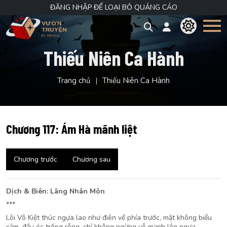
ĐĂNG NHẬP ĐỂ LOẠI BỎ QUẢNG CÁO
Thiếu Niên Ca Hành
Trang chủ
Thiếu Niên Ca Hành
Chương 117: Ám Hà mãnh liệt
Chương trước
Chương sau
Dịch & Biên: Lãng Nhân Môn
***
Lôi Vô Kiệt thúc ngựa lao như điên về phía trước, mặt không biểu
cảm, đầu óc trống rỗng, chỉ không ngừng vỗ mạnh lên ngựa.