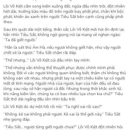
Lôi Vô Kiệt cắm song kiếm xuống đất, ngửa đầu nhìn trời, đột nhiên
hét dài, trường bào màu đỏ trên người bay phất phơ, chân khí bộc
phát, khiến áo xanh trên người Tiêu Sắt bên cạnh cũng phấp phới
theo.
Sau khi quát dài một tiếng, thần sắc Lôi Vô Kiệt mới hơi ổn định lại,
hắn nhìn Tiêu Sắt, không ngờ giọng nói lại mang vẻ nghẹn ngào:
“Ta đã giết người.”
“Hắn là sát thủ Ám Hà, nếu ngươi không giết hắn, như vậy người
chết sẽ là ngươi.” Tiêu Sắt chậm rãi đáp.
“Thế nhưng…” Lôi Vô Kiệt cúi đầu nhìn tay mình.
“Thế nhưng vẫn không thể thuyết phục được chính mình phải
không. Bởi vì các ngươi không quen không biết, thậm chí không thù
không oán với nhau, nhưng phất tay ra một chiêu kiếm lại có người
mất đi tính mạng. Người nhà của ngươi, bạn của hắn đều sẽ đau
lòng, sau này sẽ hận ngươi cả đời. Nhưng trong thời khắc sinh tử,
khi nâng kiếm lên, chúng ta có bao nhiêu lựa chọn kia chứ?” Tiêu
Sắt thở dài ngẩng đầu lên nhìn bầu trời.
Lôi Vô Kiệt do dự một hồi rồi nói: “Ta nghĩ sai rồi sao?”
“Không, kẻ sai không phải ngươi. Kẻ sai là thế giới này.” Tiêu Sắt
nhẹ giọng đáp.
“Tiêu Sắt… ngươi từng giết người chưa?” Lôi Vô Kiệt đột nhiên hỏi.