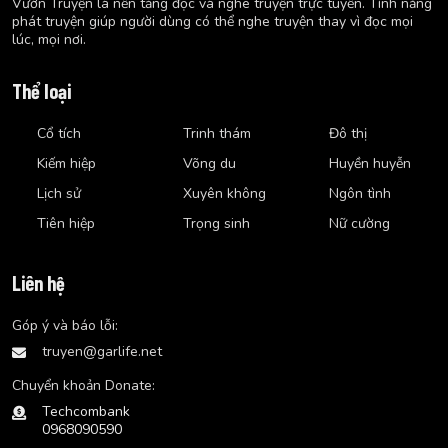
Vườn Truyện là nền tảng đọc và nghe truyện trực tuyến. Tính năng
phát truyện giúp người dùng có thể nghe truyện thay vì đọc mọi
lúc, mọi nơi.
Thể loại
Cổ tích
Trinh thám
Đô thị
Kiếm hiệp
Võng du
Huyền huyễn
Lịch sử
Xuyên không
Ngôn tình
Tiên hiệp
Trọng sinh
Nữ cường
Liên hệ
Góp ý và báo lỗi:
truyen@garlife.net
Chuyển khoản Donate:
Techcombank
0968090590