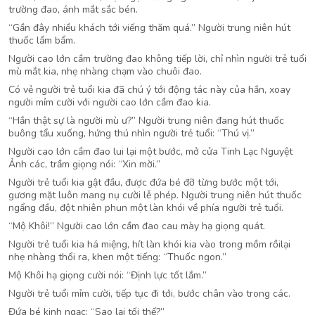
trường đao, ánh mắt sắc bén.
“Gần đây nhiều khách tới viếng thăm quá.” Người trung niên hút
thuốc lẩm bẩm.
Người cao lớn cầm trường đao không tiếp lời, chỉ nhìn người trẻ tuổi
mù mắt kia, nhẹ nhàng chạm vào chuôi đao.
Có vẻ người trẻ tuổi kia đã chú ý tới động tác này của hắn, xoay
người mỉm cười với người cao lớn cầm đao kia.
“Hắn thật sự là người mù ư?” Người trung niên đang hút thuốc
buông tẩu xuống, hứng thú nhìn người trẻ tuổi: “Thú vị.”
Người cao lớn cầm đao lui lại một bước, mở cửa Tinh Lạc Nguyệt
Ảnh các, trầm giọng nói: “Xin mời.”
Người trẻ tuổi kia gật đầu, được đứa bé đỡ từng bước một tới,
gương mặt luôn mang nụ cười lễ phép. Người trung niên hút thuốc
ngẩng đầu, đột nhiên phun một làn khói về phía người trẻ tuổi.
“Mộ Khôi!” Người cao lớn cầm đao cau mày hạ giọng quát.
Người trẻ tuổi kia há miệng, hít làn khói kia vào trong mồm rồilại
nhẹ nhàng thổi ra, khen một tiếng: “Thuốc ngon.”
Mộ Khôi hạ giọng cười nói: “Định lực tốt lắm.”
Người trẻ tuổi mỉm cười, tiếp tục đi tới, bước chân vào trong các.
Đứa bé kinh ngạc: “Sao lại tối thế?”