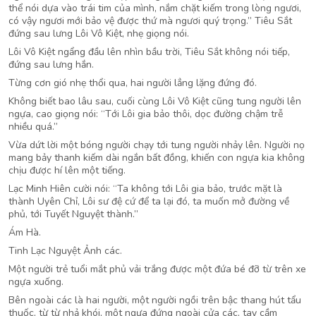
thể nói dựa vào trái tim của mình, nắm chặt kiếm trong lòng ngươi,
có vậy ngươi mới bảo vệ được thứ mà ngươi quý trọng.” Tiêu Sắt
đứng sau lưng Lôi Vô Kiệt, nhẹ giọng nói.
Lôi Vô Kiệt ngẩng đầu lên nhìn bầu trời, Tiêu Sắt không nói tiếp,
đứng sau lưng hắn.
Từng cơn gió nhẹ thổi qua, hai người lẳng lặng đứng đó.
Không biết bao lâu sau, cuối cùng Lôi Vô Kiệt cũng tung người lên
ngựa, cao giọng nói: “Tới Lôi gia bảo thôi, dọc đường chậm trễ
nhiều quá.”
Vừa dứt lời một bóng người chạy tới tung người nhảy lên. Người nọ
mang bảy thanh kiếm dài ngắn bất đồng, khiến con ngựa kia không
chịu được hí lên một tiếng.
Lạc Minh Hiên cười nói: “Ta không tới Lôi gia bảo, trước mặt là
thành Uyên Chỉ, Lôi sư đệ cứ để ta lại đó, ta muốn mở đường về
phủ, tới Tuyết Nguyệt thành.”
Ám Hà.
Tinh Lạc Nguyệt Ảnh các.
Một người trẻ tuổi mắt phủ vải trắng được một đứa bé đỡ từ trên xe
ngựa xuống.
Bên ngoài các là hai người, một người ngồi trên bậc thang hút tẩu
thuốc, từ từ nhả khói, một ngựa đứng ngoài cửa các, tay cầm