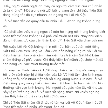
“Này, ngươi đánh ngựa như vậy có nghĩ tới cảm xúc của chủ nhân
là ta không?” Một giọng nói lười biếng vang lên, chỉ thấy Tiêu Sắt
đang dùng tốc độ cực nhanh lao ngang với Lôi Vô Kiệt.
Lôi Vô Kiệt đẫn đờ quay đầu lại nhìn Tiêu Sắt nhưng không dừng
lại.
“Có phải cảm thấy trong ngực có một hơi nặng nề nhưng không biết
phát tiết thế nào không? Có phải chỉ muốn hét lớn, chạy như điên,
dùng hết sức lực của bản thân không?” Tiêu Sắt vừa chạy vừa nói.
Rốt cuộc Lôi Vô Kiệt không nhịn nổi nữa, hắn quát lớn một tiếng,
Sát Phố kiếm trên lưng và Tâm kiếm bên hông cùng rời vỏ. Lôi Vô
Kiệt nhảy lên, tay phải cầm Tâm kiếm, tay trái cầm Sát Phố kiếm
chém thẳng về phía trước. Chỉ thấy kiếm khí mãnh liệt chớp mắt đã
san bằng khu vực mười trượng trước mắt.
Lúc này Lạc Minh Hiên và Tư Không Thiên Lạc cũng vội vàng chạy
tới, thấy cảnh này, bị chiêu kiếm của Lôi Vô Kiệt làm cho kinh ngạc
không thôi, nhìn nhau một cái rồi cùng dừng bước. Lúc này Lôi Vô
Kiệt cũng quay sang, biểu cảm trên mặt khác hẳn bản thân lúc bình
thường, vặn vẹo kinh khủng. Hai người bất giác nắm lấy vũ khí, lúc
này lệ khí trên người Lôi Vô Kiệt rất nặng, thậm chí khiến bọn họ
cảm thấy hắn có thể ra tay bất cứ lúc nào.
Chỉ có Tiêu Sắt chậm rãi đi tới, vỗ lên vai Lôi Vô Kiệt: “Nào, hét đi!
Phát tiết toàn bộ phẫn uất trong lòng đi!”