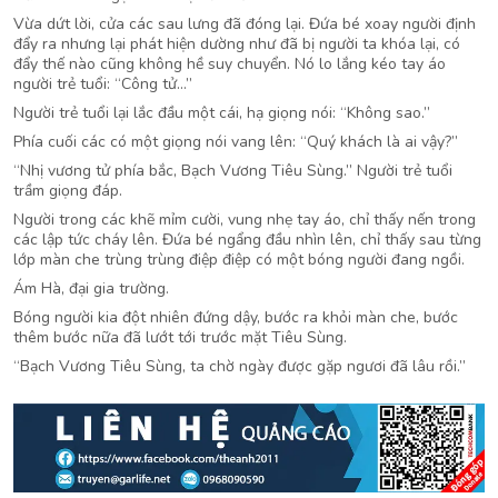
Vừa dứt lời, cửa các sau lưng đã đóng lại. Đứa bé xoay người định
đẩy ra nhưng lại phát hiện dường như đã bị người ta khóa lại, có
đẩy thế nào cũng không hề suy chuyển. Nó lo lắng kéo tay áo
người trẻ tuổi: “Công tử…”
Người trẻ tuổi lại lắc đầu một cái, hạ giọng nói: “Không sao.”
Phía cuối các có một giọng nói vang lên: “Quý khách là ai vậy?”
“Nhị vương tử phía bắc, Bạch Vương Tiêu Sùng.” Người trẻ tuổi
trầm giọng đáp.
Người trong các khẽ mỉm cười, vung nhẹ tay áo, chỉ thấy nến trong
các lập tức cháy lên. Đứa bé ngẩng đầu nhìn lên, chỉ thấy sau từng
lớp màn che trùng trùng điệp điệp có một bóng người đang ngồi.
Ám Hà, đại gia trường.
Bóng người kia đột nhiên đứng dậy, bước ra khỏi màn che, bước
thêm bước nữa đã lướt tới trước mặt Tiêu Sùng.
“Bạch Vương Tiêu Sùng, ta chờ ngày được gặp ngươi đã lâu rồi.”