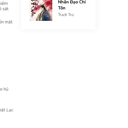
Nhân Đạo Chí
kiếm
Tôn
ó sát
Trạch Trư
uôn mặt
ão hủ
mặt Lạc