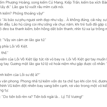
 kiếm Phượng Hoàng, song kiếm Cú Mang, Kiếp Trần, kiếm ba xích Bà
y đi.” Lão gia tử vuốt râu mỉm cười nói.
nh kiếm? Phóng thoáng vậy!”
i: “Ai bảo sư phụ ngươi xinh đẹp như vậy… À không đúng, cái này, s
n đây. Lão hủ cũng coi như sống vài chục năm, khi trẻ tuổi đã gặp 
 đó đeo ba thanh kiếm, bên hông dắt bốn thanh, nhìn từ xa lại trông 
 “Vậy xin cám ơn lão gia tử.”
 phía Lôi Vô Kiệt.
 thế.”
iếm của Lôi Vô Kiệt lập tức rời vỏ bay ra. Lôi Vô Kiệt giơ tay muốn 
g tay. Gương mặt lão gia tử lộ vẻ hoài niệm như gặp được cố nhân: 
anh kiếm của Lôi sư đệ à?”
oa văn phong. Phong nhã tứ kiếm vốn do ta chế tạo khi còn trẻ, đươn
, Thính Vũ kiếm đột nhiên bay sang bên cạnh, rơi vào trong một vỏ ki
ng tự.
 “Do tiền bối rèn ra? Tiền bối ngài là… Lý Tổ Vương!”