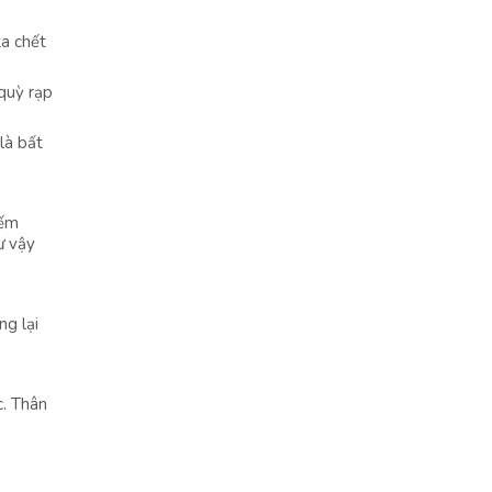
ta chết
 quỳ rạp
là bất
iếm
ư vậy
ng lại
c. Thân