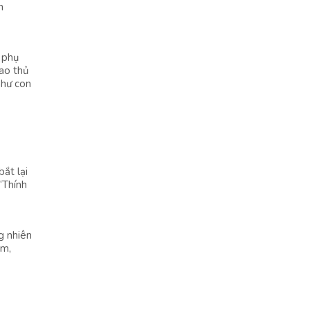
n
ư phụ
cao thủ
như con
bắt lại
“Thính
g nhiên
ếm,