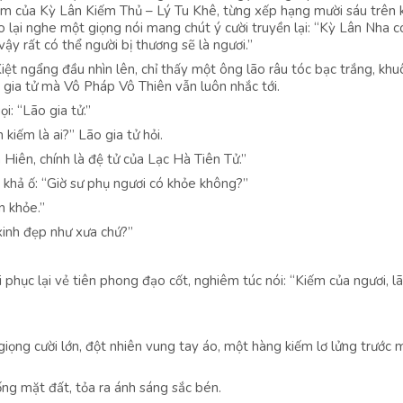
iếm của Kỳ Lân Kiếm Thủ – Lý Tu Khê, từng xếp hạng mười sáu trên 
 lại nghe một giọng nói mang chút ý cười truyền lại: “Kỳ Lân Nha c
ậy rất có thể người bị thương sẽ là ngươi.”
Kiệt ngẩng đầu nhìn lên, chỉ thấy một ông lão râu tóc bạc trắng, kh
ão gia tử mà Vô Pháp Vô Thiên vẫn luôn nhắc tới.
i: “Lão gia tử.”
kiếm là ai?” Lão gia tử hỏi.
 Hiên, chính là đệ tử của Lạc Hà Tiên Tử.”
 khả ố: “Giờ sư phụ ngươi có khỏe không?”
n khỏe.”
 xinh đẹp như xưa chứ?”
i phục lại vẻ tiên phong đạo cốt, nghiêm túc nói: “Kiếm của ngươi, l
iọng cười lớn, đột nhiên vung tay áo, một hàng kiếm lơ lửng trước 
ng mặt đất, tỏa ra ánh sáng sắc bén.