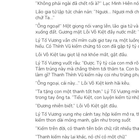
“Không phải ngài đã chết rồi à?” Lạc Minh Hiên nói
Lão gia tử lập tức chán nản: “Ngươi… Ngươi mới ch
chứ! Ta…”
“Ông ngoại!” Một giọng nói vang lên, lão gia tử v
xuống đất. Gương mặt Lôi Vô Kiệt đầy nước mắt: “C
Lý Tố Vương vẫn chỉ mỉm cười giơ tay ra, một luồng
hiếu. Có Thính Vũ kiếm chứng tỏ con đã gặp tỷ tỷ c
Lôi Vô Kiệt lau giọt lệ nơi khóe mắt, gật đầu.
Lý Tố Vương vuốt râu: “Được. Tỷ tỷ của con mới rõ 
Tâm trủng này mà chẳng thèm tới thăm ta. Con bảo
làm gì? Thanh Thính Vũ kiếm này coi như trừng phạt
“Ông ngoại, cái này…” Lôi Vô Kiệt kinh hãi kêu.
“Ta tặng con một thanh tốt hơn.” Lý Tố Vương mỉm c
trong tay ông ta. “Tiểu Kiệt, con luyện kiếm từ n
“Đương nhiên biết.” Lôi Vô Kiệt gật đầu.
Lý Tố Vương vung nhẹ cánh tay, hộp kiếm mở ra, t
kiếm thon dài mỏng manh, gần như trong suốt
“Kiếm trên đời, có thanh tên bốn chữ, rất nhiều tha
“Thanh kiếm này lại khác, nó chỉ có một chữ.”