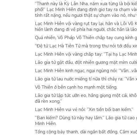
“Thanh này là Kỳ Lân Nha, năm xưa từng là bội k
phổ!” Lạc Minh Hiên đang định giơ tay ra chạm vào
tính rất nặng, nếu ngươi thật sự chạm vào nó, như v
Lạc Minh Hiên vội vàng rụt tay lại, hắn và Lôi Vô 
hiền lành đang đi về phía hai người, chắc hẳn là l
Quả nhiên, Vô Pháp Vô Thiên chắp tay cung kính gọ
“Đệ tử Lạc Hà Tiên Tử mà trong thư nói tới đều xin 
Lạc Minh Hiên vội vàng chắp tay: “Tại hạ Lạc Minh
Lão gia tử gật đầu, đột nhiên gương mặt mỉm cười
Lạc Minh Hiên kinh ngạc, ngại ngùng nói: “Vẫn…vẫ
Lão gia tử lau nước miếng tí nữa thì chảy ra: “Vẫn
Vô Thiên ở bên cạnh ho mạnh một tiếng.
Lão gia tử lập tức ưỡn eo, hắng giọng một cái, khô
đã rèn xong.”
Lạc Minh Hiên vui vẻ nói: “Xin tiền bối ban kiếm.”
“Ban kiếm? Dùng từ này hay lắm.” Lão gia tử cao g
Minh Hiên.
Tổng cộng bảy thanh, dài ngắn bất đồng. Cắm xuố