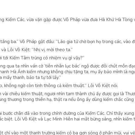
rong Kiếm Các, vừa vặn gặp được Vô Pháp vừa đưa Hà Khứ Hà Tòng 
ng ba.” Vô Pháp gật đầu: “Lão gia tử chờ bọn họ trong các, vào đi 
à Lôi Vô Kiệt: “Nhị vị, mời theo ta.”
ơi tới Kiếm Tâm trủng có nhiệm vụ gì vậy?”
ng qua ta nhìn ván cờ ‘tiên nhân lục bác’ ngộ được đôi chút môn đạ
 thanh Hà Ảnh kiếm nhưng không chịu tặng ta, mụ ấy bảo mình là ng
 mấy thanh, bảo ta tự tới lấy.”
, không ngờ còn tinh thông cả kiếm thuật.” Lôi Vô Kiệt nói.
 vài chiêu kiếm thuật, ngươi nhìn tam thành chủ ấy được gọi là Thư
ng thương trong thiên hạ, thật ra nếu ông ấy dùng kiếm chắc cũng 
vài bước chân đã vào trong chính đường của Kiếm Các. Chỉ thấy xun
ác biệt. Lôi Vô Kiệt và Lạc Minh Hiên hai mắt bừng sáng, nhìn kiếm 
iệt chỉ vào một thanh trường kiếm có ba gợn sóng ở phần mũi, vui vẻ