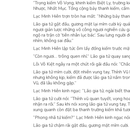
“Trọng kiếm Vô Vọng, khinh kiếm Biệt Ly, trường
Nhược, Nhất Mục. Tổng cộng bảy thanh kiếm, cầm lấ
Lạc Minh Hiên trợn tròn hai mắt: “Những bảy tha
Lão gia tử gật đầu, gương mặt lại mỉm cười kỳ quá
ngươi giản lược những võ công ngươi nghiên cứu gầ
ngộ ra trận cờ ‘tiên nhân lục bác’. Sau lưng người
nhím, không sai đâu.”
Lạc Minh Hiên lập tức ôm lấy đống kiếm trước mặt:
“Còn ngươi… trông quen nhỉ.” Lão gia tử quay sang
Lôi Vô Kiệt ngây ra một chút rồi gãi đầu nói: “Chắc
Lão gia tử mỉm cười, đột nhiên vung tay, Thính Vũ k
nhưng không kịp, kiếm đã được lão gia tử nắm tron
Vũ, đã lâu không gặp.”
Lạc Minh Hiên kinh ngạc: “Lão gia tử, ngài biết th
Lão gia tử cười nói: “Thính vũ quan tuyết, vọng h
nhận ra rồi.” Sau khi nói xong lão gia tử vung tay
xung quanh còn đặt ba thanh trường kiếm khá tươ
“Phong nhã tứ kiếm?” Lạc Minh Hiên kinh ngạc nói:
Lão gia tử chậm rãi gật đầu, gương mặt mỉm cười.