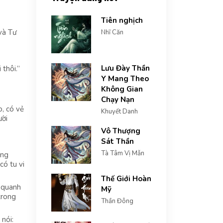
Tiên nghịch
và Tư
Nhĩ Căn
Lưu Đày Thần
thôi.”
Y Mang Theo
Không Gian
Chạy Nạn
o, có vẻ
Khuyết Danh
ười
Vô Thượng
Sát Thần
Tà Tâm Vị Mẫn
ơng
có tu vi
Thế Giới Hoàn
g quanh
Mỹ
trong
Thần Đông
 nói: