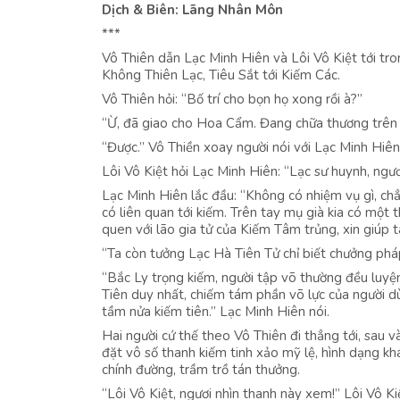
Dịch & Biên: Lãng Nhân Môn
***
Vô Thiên dẫn Lạc Minh Hiên và Lôi Vô Kiệt tới t
Không Thiên Lạc, Tiêu Sắt tới Kiếm Các.
Vô Thiên hỏi: “Bố trí cho bọn họ xong rồi à?”
“Ừ, đã giao cho Hoa Cẩm. Đang chữa thương trên tầ
“Được.” Vô Thiền xoay người nói với Lạc Minh Hiên v
Lôi Vô Kiệt hỏi Lạc Minh Hiên: “Lạc sư huynh, ngư
Lạc Minh Hiên lắc đầu: “Không có nhiệm vụ gì, chẳ
có liên quan tới kiếm. Trên tay mụ già kia có một
quen với lão gia tử của Kiếm Tâm trủng, xin giúp ta
“Ta còn tưởng Lạc Hà Tiên Tử chỉ biết chưởng pháp
“Bắc Ly trọng kiếm, người tập võ thường đều luyện
Tiên duy nhất, chiếm tám phần võ lực của người dù
tầm nửa kiếm tiên.” Lạc Minh Hiên nói.
Hai người cứ thế theo Vô Thiên đi thẳng tới, sau 
đặt vô số thanh kiếm tinh xảo mỹ lệ, hình dạng kh
chính đường, trầm trồ tán thưởng.
“Lôi Vô Kiệt, ngươi nhìn thanh này xem!” Lôi Vô K