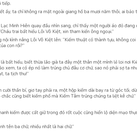
 tiếp.
ết ấy, ta chỉ không ra mặt ngoài giang hồ ba mươi năm thôi, ai bảo 
à Lạc Minh Hiên quay đầu nhìn sang, chỉ thấy một người áo đỏ đang
háu trai bất hiếu Lôi Vô Kiệt, xin tham kiến ông ngoại.”
 nội kình nâng Lôi Vô Kiệt lên: “Kiếm thuật có thành tựu, không coi 
ủa con rồi?”
là bất hiếu, biết thừa lão già ta đây một thân một mình lẻ loi nơi K
 xem, ta có ép nó làm trủng chủ đâu cơ chứ, sao nó phải sợ ta nh
, ta tịch thu!”
ười thần bí, giơ tay phải ra, một hộp kiếm dài bay ra từ góc tối, dừ
hỏ chắc cũng biết kiếm phổ mà Kiếm Tâm trủng chúng ta liệt kê chứ.”
hanh kiếm được cất giữ trong đó rốt cuộc cũng hiển lộ diện mạo thự
nh tên ba chữ, nhiều nhất là hai chữ.”