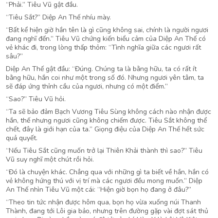
“Phải.” Tiêu Vũ gật đầu.
“Tiêu Sắt?” Diệp An Thế nhíu mày.
“Bất kể hiện giờ hắn tên là gì cũng không sai, chính là người ngươi
đang nghĩ đến.” Tiêu Vũ chứng kiến biểu cảm của Diệp An Thế có
vẻ khác đi, trong lòng thấp thỏm: “Tình nghĩa giữa các ngươi rất
sâu?”
Diệp An Thế gật đầu: “Đúng. Chúng ta là bằng hữu, ta có rất ít
bằng hữu, hắn coi như một trong số đó. Nhưng ngươi yên tâm, ta
sẽ đáp ứng thỉnh cầu của ngươi, nhưng có một điểm.”
“Sao?” Tiêu Vũ hỏi.
“Ta sẽ bảo đảm Bạch Vương Tiêu Sùng không cách nào nhận được
hắn, thế nhưng ngươi cũng không chiếm được. Tiêu Sắt không thể
chết, đây là giới hạn của ta.” Giọng điệu của Diệp An Thế hết sức
quả quyết.
“Nếu Tiêu Sắt cũng muốn trở lại Thiên Khải thành thì sao?” Tiêu
Vũ suy nghĩ một chút rồi hỏi.
“Đó là chuyện khác. Chẳng qua với những gì ta biết về hắn, hắn có
vẻ không hứng thú với vị trí mà các ngươi đều mong muốn.” Diệp
An Thế nhìn Tiêu Vũ một cái: “Hiện giờ bọn họ đang ở đâu?”
“Theo tin tức nhận được hôm qua, bọn họ vừa xuống núi Thanh
Thành, đang tới Lôi gia bảo, nhưng trên đường gặp vài đợt sát thủ