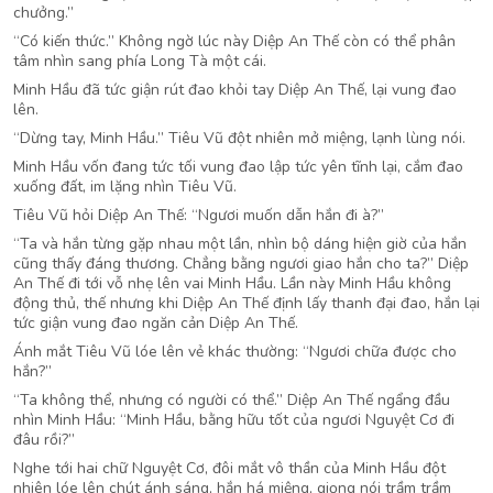
chưởng.”
“Có kiến thức.” Không ngờ lúc này Diệp An Thế còn có thể phân
tâm nhìn sang phía Long Tà một cái.
Minh Hầu đã tức giận rút đao khỏi tay Diệp An Thế, lại vung đao
lên.
“Dừng tay, Minh Hầu.” Tiêu Vũ đột nhiên mở miệng, lạnh lùng nói.
Minh Hầu vốn đang tức tối vung đao lập tức yên tĩnh lại, cắm đao
xuống đất, im lặng nhìn Tiêu Vũ.
Tiêu Vũ hỏi Diệp An Thế: “Ngươi muốn dẫn hắn đi à?”
“Ta và hắn từng gặp nhau một lần, nhìn bộ dáng hiện giờ của hắn
cũng thấy đáng thương. Chẳng bằng ngươi giao hắn cho ta?” Diệp
An Thế đi tới vỗ nhẹ lên vai Minh Hầu. Lần này Minh Hầu không
động thủ, thế nhưng khi Diệp An Thế định lấy thanh đại đao, hắn lại
tức giận vung đao ngăn cản Diệp An Thế.
Ánh mắt Tiêu Vũ lóe lên vẻ khác thường: “Ngươi chữa được cho
hắn?”
“Ta không thể, nhưng có người có thể.” Diệp An Thế ngẩng đầu
nhìn Minh Hầu: “Minh Hầu, bằng hữu tốt của ngươi Nguyệt Cơ đi
đâu rồi?”
Nghe tới hai chữ Nguyệt Cơ, đôi mắt vô thần của Minh Hầu đột
nhiên lóe lên chút ánh sáng, hắn há miệng, giọng nói trầm trầm