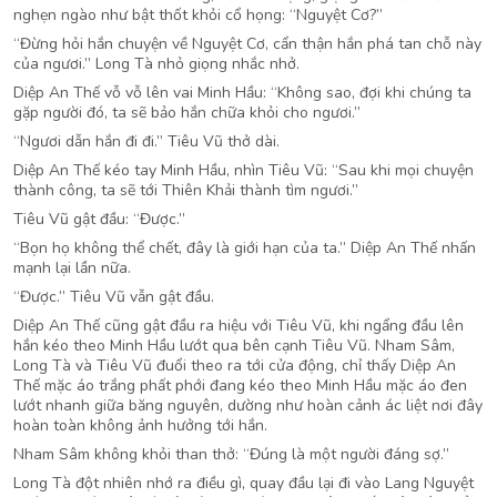
nghẹn ngào như bật thốt khỏi cổ họng: “Nguyệt Cơ?”
“Đừng hỏi hắn chuyện về Nguyệt Cơ, cẩn thận hắn phá tan chỗ này
của ngươi.” Long Tà nhỏ giọng nhắc nhở.
Diệp An Thế vỗ vỗ lên vai Minh Hầu: “Không sao, đợi khi chúng ta
gặp người đó, ta sẽ bảo hắn chữa khỏi cho ngươi.”
“Ngươi dẫn hắn đi đi.” Tiêu Vũ thở dài.
Diệp An Thế kéo tay Minh Hầu, nhìn Tiêu Vũ: “Sau khi mọi chuyện
thành công, ta sẽ tới Thiên Khải thành tìm ngươi.”
Tiêu Vũ gật đầu: “Được.”
“Bọn họ không thể chết, đây là giới hạn của ta.” Diệp An Thế nhấn
mạnh lại lần nữa.
“Được.” Tiêu Vũ vẫn gật đầu.
Diệp An Thế cũng gật đầu ra hiệu với Tiêu Vũ, khi ngẩng đầu lên
hắn kéo theo Minh Hầu lướt qua bên cạnh Tiêu Vũ. Nham Sâm,
Long Tà và Tiêu Vũ đuổi theo ra tới cửa động, chỉ thấy Diệp An
Thế mặc áo trắng phất phới đang kéo theo Minh Hầu mặc áo đen
lướt nhanh giữa băng nguyên, dường như hoàn cảnh ác liệt nơi đây
hoàn toàn không ảnh hưởng tới hắn.
Nham Sâm không khỏi than thở: “Đúng là một người đáng sợ.”
Long Tà đột nhiên nhớ ra điều gì, quay đầu lại đi vào Lang Nguyệt