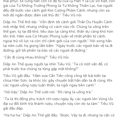
mai phục. Đi cùng hắn còn có đệ tử của Lý Hàn Y là Lôi Vô Kiệt, con
gái của Tư Không Trường Phong là Tư Không Thiên Lạc, hai người
đều đã bước vào cảnh giới Kim Cương Phàm Cảnh, nhưng còn xa
mới đủ ngăn được đám sát thủ đó.” Tiêu Vũ nói.
Diệp An Thế thở dài: “Vốn định tới cảnh giới Thần Du Huyền Cảnh
mới nhập thế, nhưng chẳng có cách nào rồi. Chúng ta sống trên
thế gan, tự tại đã khó, tiêu dao lại càng khó, thần du càng khó hơn
lên trời. Năm xưa Cơ Nhược Phong luận về nhất phẩm tứ cảnh,
ngoại trừ võ lực ra còn chỉ cảnh giới của con người.” Nói xong hắn
lại mỉm cười, hạ giọng lẩm bẩm: “Ngày trước các ngươi bảo vệ ta đi
đường, giờ tới phiên ta bảo vệ các ngươi đi đường.”
“Cần đi cùng nhau không?” Tiêu Vũ hỏi.
Diệp An Thế quay người lại nhìn Tiêu Vũ: “Ta có một vấn đề, có
phải trước kia chúng ta từng gặp mặt không?”
Tiêu Vũ gật đầu: “Năm xưa Cẩn Tiên công công tới bái kiến tại
chùa Hàn Sơn, ta khóc lóc gây chuyện bắt hắn dẫn ta đi cùng. Khi
các ngươi uống rượu luận thiền, ta ngồi ngay bên cạnh.”
“Nói bậy.” Diệp An Thế cười nói: “Rõ ràng là uống trà.”
“Ta là thị đồng phụ trách rót rượu ngày ấy, các ngươi lén Vong Ưu
đại sư đổi bình trà thành rượu, chuyện này còn do ta làm.” Tiêu Vũ
gãi đầu đáp.
“Ha ha ha.” Diệp An Thế gật đầu: “Được. Vậy ta đi, nhưng ta cần có