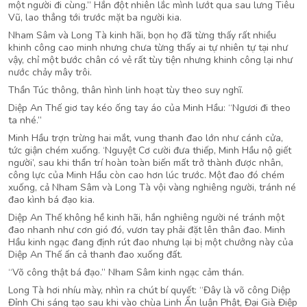
một người đi cùng.” Hắn đột nhiên lắc mình lướt qua sau lưng Tiêu
Vũ, lao thẳng tới trước mặt ba người kia.
Nham Sâm và Long Tà kinh hãi, bọn họ đã từng thấy rất nhiều
khinh công cao minh nhưng chưa từng thấy ai tự nhiên tự tại như
vậy, chỉ một bước chân có vẻ rất tùy tiện nhưng khinh công lại như
nước chảy mây trôi.
Thần Túc thông, thân hình linh hoạt tùy theo suy nghĩ.
Diệp An Thế giơ tay kéo ống tay áo của Minh Hầu: “Ngươi đi theo
ta nhé.”
Minh Hầu trợn trừng hai mắt, vung thanh đao lớn như cánh cửa,
tức giận chém xuống. ‘Nguyệt Cơ cười đưa thiếp, Minh Hầu nộ giết
người’, sau khi thần trí hoàn toàn biến mất trở thành được nhân,
công lực của Minh Hầu còn cao hơn lúc trước. Một đao đó chém
xuống, cả Nham Sâm và Long Tà vội vàng nghiêng người, tránh né
đao kình bá đạo kia.
Diệp An Thế không hề kinh hãi, hắn nghiêng người né tránh một
đao nhanh như cơn gió đó, vươn tay phải đặt lên thân đao. Minh
Hầu kinh ngạc đang định rút đao nhưng lại bị một chưởng này của
Diệp An Thế ấn cả thanh đao xuống đất.
“Võ công thật bá đạo.” Nham Sâm kinh ngạc cảm thán.
Long Tà hơi nhíu mày, nhìn ra chút bí quyết: “Đây là võ công Diệp
Đỉnh Chi sáng tạo sau khi vào chùa Linh Ẩn luận Phật, Đại Già Điệp