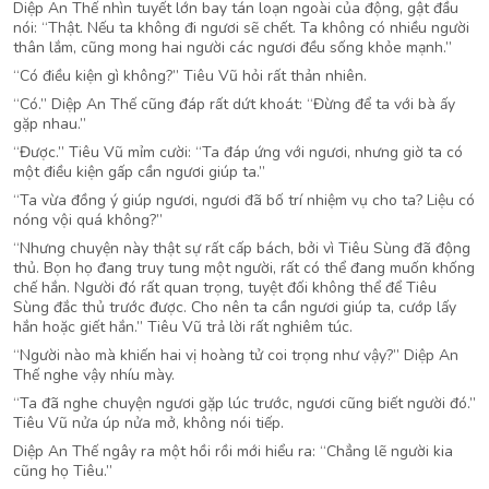
Diệp An Thế nhìn tuyết lớn bay tán loạn ngoài của động, gật đầu
nói: “Thật. Nếu ta không đi ngươi sẽ chết. Ta không có nhiều người
thân lắm, cũng mong hai người các ngươi đều sống khỏe mạnh.”
“Có điều kiện gì không?” Tiêu Vũ hỏi rất thản nhiên.
“Có.” Diệp An Thế cũng đáp rất dứt khoát: “Đừng để ta với bà ấy
gặp nhau.”
“Được.” Tiêu Vũ mỉm cười: “Ta đáp ứng với ngươi, nhưng giờ ta có
một điều kiện gấp cần ngươi giúp ta.”
“Ta vừa đồng ý giúp ngươi, ngươi đã bố trí nhiệm vụ cho ta? Liệu có
nóng vội quá không?”
“Nhưng chuyện này thật sự rất cấp bách, bởi vì Tiêu Sùng đã động
thủ. Bọn họ đang truy tung một người, rất có thể đang muốn khống
chế hắn. Người đó rất quan trọng, tuyệt đối không thể để Tiêu
Sùng đắc thủ trước được. Cho nên ta cần ngươi giúp ta, cướp lấy
hắn hoặc giết hắn.” Tiêu Vũ trả lời rất nghiêm túc.
“Người nào mà khiến hai vị hoàng tử coi trọng như vậy?” Diệp An
Thế nghe vậy nhíu mày.
“Ta đã nghe chuyện ngươi gặp lúc trước, ngươi cũng biết người đó.”
Tiêu Vũ nửa úp nửa mở, không nói tiếp.
Diệp An Thế ngây ra một hồi rồi mới hiểu ra: “Chẳng lẽ người kia
cũng họ Tiêu.”