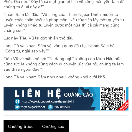
Phúc Địa nói: “Đây là cả một gian bí tịch võ công, hắn yên tâm để
chúng ta ở lại đây à?”
Nham Sâm lắc đầu: “Võ công của Thiên Ngoại Thiên, muốn tu
luyện chắc chắn phải có pháp môn. Nếu tùy tiện lấy một quyển tu
luyện, không khéo tu luyện được một nửa thì cả cái mạng cũng
chẳng còn.”
Lúc này Tiêu Vũ lại đột nhiên thở dài.
Long Tà và Nham Sâm vội vàng quay đầu lại, Nham Sâm hỏi:
“Công tử, ngài sao vậy?”
Tiêu Vũ vẻ mặt khổ sở: “Ta đang nghĩ, không còn Minh Hầu nữa
cũng tức là không dùng cách di chuyển lúc vừa rồi, chúng ta làm
sao đi ra ngoài đây?”
Long Tà và Nham Sâm nhìn nhau, không khỏi cười khổ.
Chương trước
Chương sau