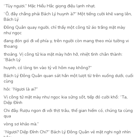
“Tùy ngươi.” Mặc Hiểu Hắc giọng điệu lạnh nhạt.
“Ô, đây chẳng phải Bách Lý huynh à?” Một tiếng cười khẽ vang lên,
Bách Lý
Đông Quân quay người, chỉ thấy một công tử áo trắng mặt mày
như ngọc
đang đón gió đi về phía y, trên người còn mang theo mùi tường vi
thoang
thoảng. Vị công tử kia mặt mày hớn hở, nhiệt tình chân thành:
“Bách Lý
huynh, có lòng tin vào tỷ võ hôm nay không?”
Bách Lý Đông Quân quan sát hắn một lượt từ trên xuống dưới, cuối
cùng
hỏi: “Ngươi là ai?”
Vị công tử mặt mày như ngọc kia sửng sốt, tiếp đó cười khổ: “Ta,
Diệp Đỉnh
Chi đây. Rượu ngon đi với thịt trâu, thế gian hiếm có, chúng ta cùng
qua
vòng sơ khảo mà.”
“Ngươi? Diệp Đỉnh Chi?” Bách Lý Đông Quân vẻ mặt nghi ngờ nhìn