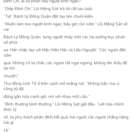
Đỉnh Chi, ai sẽ khiến mọi người kinh ngạc?”
“Diệp Đỉnh Chi.” Lôi Mộng Sát trả lời rất lưu loát.
“Ta!” Bách Lý Đông Quân đặt tay lên chuôi kiếm.
“Muốn làm mọi người kinh ngạc, bây giờ còn sớm.” Lôi Mộng Sát vỗ
vai
Bách Lý Đông Quân, tung người nhảy một cái, hạ xuống bục phán
xử phía
xa. Hắn chắp tay với Mặc Hiểu Hắc và Liễu Nguyệt: “Các ngươi đến
sớm
quá. Không có ta chắc các ngươi rất ngại ngùng, không tìm thấy đề
tài trò
chuyện.”
Thư đồng Linh Tố ở bên cạnh mở miệng nói: “Không hẳn, hai vị
công tử đã
đứng gần nửa canh giờ, nói với nhau một câu.”
“Bình thường bình thường.” Lôi Mộng Sát gật đầu. “Lát nữa chính
thức tỷ
võ, ta phụ trách phân định kết quả, hai người các ngươi chẳng hăng
hái gì
cả.”