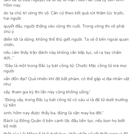
Hôm nay
do ta chủ trì vòng thi võ. Căn cứ theo kết quả rút thăm lúc trước,
hai người
quyết đấu, người thắng vào vòng thi cuối. Trong vòng thi võ phải
chú ý
điểm tới là dừng, không thể thủ giết người. Ta sẽ ở bên ngoài quan
chiến,
nếu cảm thấy trận đánh này không cần tiếp tục, sẽ ra tay chấm
dứt…”
“Đây là một trong Bắc Ly bát công tử, Chước Mặc công tử mà mọi
người
vẫn đồn đại? Quả nhiên khí độ bất phàm, có thể gặp vị đại nhân vật
như
vậy, tham gia kỳ thi lần này cũng không uổng.”
“Đúng vậy, trong Bắc Ly bát công tử có sáu vị là đệ tử dưới trướng
Lý tiên
sinh, hôm nay được thấy ba, đúng là vận may ba đời.”
Bách Lý Đông Quân ở bên cạnh lắc đầu liên tục, nếu bọn họ biết
bộ mặt
thật của Lôi Mộng Sát ở dưới bục, chắc chắn sẽ rất thất vọng vì đã