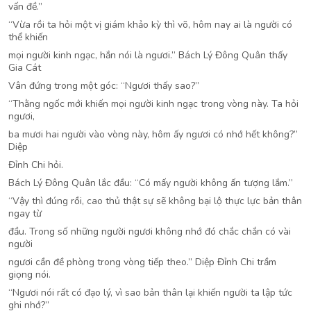
vấn đề.”
“Vừa rồi ta hỏi một vị giám khảo kỳ thì võ, hôm nay ai là người có
thể khiến
mọi người kinh ngạc, hắn nói là ngươi.” Bách Lý Đông Quân thấy
Gia Cát
Vân đứng trong một góc: “Ngươi thấy sao?”
“Thằng ngốc mới khiến mọi người kinh ngạc trong vòng này. Ta hỏi
ngươi,
ba mươi hai người vào vòng này, hôm ấy ngươi có nhớ hết không?”
Diệp
Đỉnh Chi hỏi.
Bách Lý Đông Quân lắc đầu: “Có mấy người không ấn tượng lắm.”
“Vậy thì đúng rồi, cao thủ thật sự sẽ không bại lộ thực lực bản thân
ngay từ
đầu. Trong số những người ngươi không nhớ đó chắc chắn có vài
người
ngươi cần đề phòng trong vòng tiếp theo.” Diệp Đỉnh Chi trầm
giọng nói.
“Ngươi nói rất có đạo lý, vì sao bản thân lại khiến người ta lập tức
ghi nhớ?”