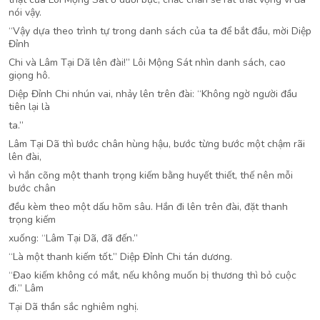
nói vậy.
“Vậy dựa theo trình tự trong danh sách của ta để bắt đầu, mời Diệp
Đỉnh
Chi và Lâm Tại Dã lên đài!” Lôi Mộng Sát nhìn danh sách, cao
giọng hô.
Diệp Đỉnh Chi nhún vai, nhảy lên trên đài: “Không ngờ người đầu
tiên lại là
ta.”
Lâm Tại Dã thì bước chân hùng hậu, bước từng bước một chậm rãi
lên đài,
vì hắn cõng một thanh trọng kiếm bằng huyết thiết, thế nên mỗi
bước chân
đều kèm theo một dấu hõm sâu. Hắn đi lên trên đài, đặt thanh
trọng kiếm
xuống: “Lâm Tại Dã, đã đến.”
“Là một thanh kiếm tốt.” Diệp Đỉnh Chi tán dương.
“Đao kiếm không có mắt, nếu không muốn bị thương thì bỏ cuộc
đi.” Lâm
Tại Dã thần sắc nghiêm nghị.