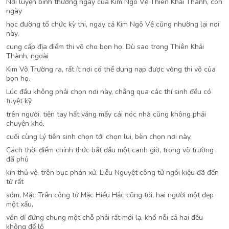
Nơi luyện binh thường ngày của Kim Ngô Vệ Thiên Khải Thành, còn
ngày
học đường tổ chức kỳ thi, ngay cả Kim Ngô Vệ cũng nhường lại nơi
này,
cung cấp địa điểm thi võ cho bọn họ. Dù sao trong Thiên Khải
Thành, ngoài
Kim Võ Trường ra, rất ít nơi có thể dung nạp được vòng thi võ của
bọn họ.
Lúc đầu không phải chọn nơi này, chẳng qua các thí sinh đều có
tuyệt kỹ
trên người, tiện tay hất văng mấy cái nóc nhà cũng không phải
chuyện khó,
cuối cùng Lý tiên sinh chọn tới chọn lui, bèn chọn nơi này.
Cách thời điểm chính thức bắt đầu một canh giờ, trong võ trường
đã phủ
kín thủ vệ, trên bục phán xử, Liễu Nguyệt công tử ngồi kiệu đã đến
từ rất
sớm, Mặc Trần công tử Mặc Hiểu Hắc cũng tới, hai người một đẹp
một xấu,
vốn dĩ đứng chung một chỗ phải rất mới lạ, khổ nỗi cả hai đều
không để lộ