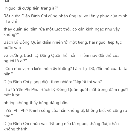
hắn:
“Ngươi đi cướp tiền trang à?”
Rốt cuộc Diệp Đỉnh Chi cũng phản ứng lại, vỗ lên y phục của mình:
“Ta chỉ
thay quần áo, tắm rửa một lượt thôi, có cần kinh ngạc như vậy
không?”
Bách Lý Đông Quân điềm nhiên ‘ồ’ một tiếng, hai người tiếp tục
bước vào
võ trường, Bách Lý Đông Quân hỏi hắn: “Hôm nay đối thủ của
ngươi là ai?”
“Còn nhớ vị rèn kiếm hôm ấy không? Lâm Tại Dã, đối thủ của ta là
hắn.”
Diệp Đỉnh Chi giọng điệu thản nhiên: “Ngươi thì sao?”
“Ta là Yến Phi Phi.” Bách Lý Đông Quân quét mắt trong đám người
một lượt
nhưng không thấy bóng dáng hắn.
“Yến Phi Phi? Khinh công của hắn không tệ, không biết võ công ra
sao.”
Diệp Đỉnh Chi nhún vai: “Nhưng nếu là ngươi, thắng được hắn
không thành