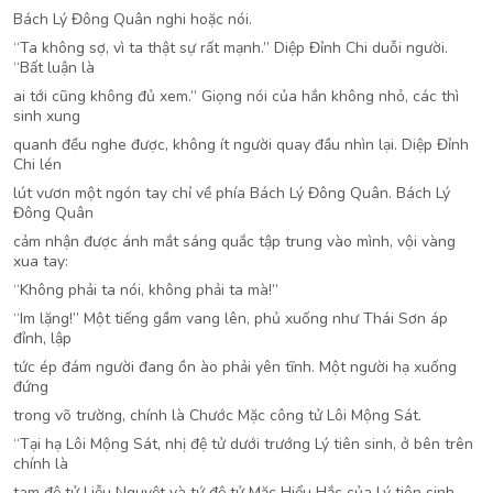
Bách Lý Đông Quân nghi hoặc nói.
“Ta không sợ, vì ta thật sự rất mạnh.” Diệp Đỉnh Chi duỗi người.
“Bất luận là
ai tới cũng không đủ xem.” Giọng nói của hắn không nhỏ, các thì
sinh xung
quanh đều nghe được, không ít người quay đầu nhìn lại. Diệp Đỉnh
Chi lén
lút vươn một ngón tay chỉ về phía Bách Lý Đông Quân. Bách Lý
Đông Quân
cảm nhận được ánh mắt sáng quắc tập trung vào mình, vội vàng
xua tay:
“Không phải ta nói, không phải ta mà!”
“Im lặng!” Một tiếng gầm vang lên, phủ xuống như Thái Sơn áp
đỉnh, lập
tức ép đám người đang ồn ào phải yên tĩnh. Một người hạ xuống
đứng
trong võ trường, chính là Chước Mặc công tử Lôi Mộng Sát.
“Tại hạ Lôi Mộng Sát, nhị đệ tử dưới trướng Lý tiên sinh, ở bên trên
chính là
tam đệ tử Liễu Nguyệt và tứ đệ tử Mặc Hiểu Hắc của Lý tiên sinh.