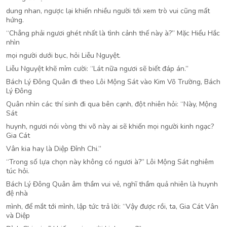
dung nhan, ngược lại khiến nhiều người tới xem trò vui cũng mất
hứng.
“Chẳng phải ngươi ghét nhất là tình cảnh thế này à?” Mặc Hiểu Hắc
nhìn
mọi người dưới bục, hỏi Liễu Nguyệt.
Liễu Nguyệt khẽ mỉm cười: “Lát nữa ngươi sẽ biết đáp án.”
Bách Lý Đông Quân đi theo Lôi Mộng Sát vào Kim Võ Trường, Bách
Lý Đông
Quân nhìn các thí sinh đi qua bên cạnh, đột nhiên hỏi: “Này, Mộng
Sát
huynh, ngươi nói vòng thi võ này ai sẽ khiến mọi người kinh ngạc?
Gia Cát
Vân kia hay là Diệp Đỉnh Chi.”
“Trong số lựa chọn này không có ngươi à?” Lôi Mộng Sát nghiêm
túc hỏi.
Bách Lý Đông Quân âm thầm vui vẻ, nghĩ thầm quả nhiên là huynh
đệ nhà
mình, để mắt tới mình, lập tức trả lời: “Vậy được rồi, ta, Gia Cát Vân
và Diệp