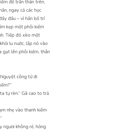
iểm để trần thân trên,
hắn, ngay cả các học
ầy đầu – vì hắn bố trí
kìm kẹp một phôi kiếm
nh. Tiếp đó xèo một
 khỏi lu nước, lắp nó vào
a gạt lên phôi kiếm, thân
 Nguyệt công tử đi
kiếm?”
a tự rèn.” Gã cao to trả
hạm nhẹ vào thanh kiếm
”
y ngươi không rẻ, hỏng