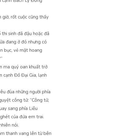
ên cạnh Bách Lý Đông
giờ, rốt cuộc cũng thấy
thi sinh đã đậu hoặc đã
 cửa đang ở đó nhưng có
rên bục, vẻ mặt hoang
?”
ên ma quỷ oan khuất trở
n cạnh Đồ Đại Gia, lạnh
rêu đùa những người phía
guyệt công tử: “Công tử,
uay sang phía Liễu
ghét của đứa em trai.
hiên nói.
âm thanh vang lên từ bên