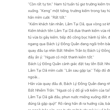
“Còn rất tự tin.” Nam tử tuấn tú giơ trường kiếm 
xuống. “Keng” một tiếng, trường kiếm trong tay h
hắn mỉm cười: “Rất tốt.”
“Kiếm khách tán nhân, Lâm Tại Dã, qua vòng sơ k
Kiếm khách tên Lâm Tại Dã đưa thanh kiếm vừa r
tú vừa bị gãy kiếm, tiếp đó cõng bọc hành lý lên, đ
ngang qua Bách Lý Đông Quân đang ngồi trên bàn
quay đầu lại nhìn Bất Nhiễm Trần bị Bách Lý Đông
đầy ẩn ý: “Ngươi có một thanh kiếm tốt.”
Bách Lý Đông Quân cảnh giác đặt tay lên Bất Nhiễ
Lâm Tại Dã mỉm cười: “Lần sau gặp lại.” Tiếp đó đi
ngoài…
Hắn vừa quay đầu đi, Bách Lý Đông Quân đang nhì
Bất Nhiễm Trần: “Ngươi có ý đồ gì với kiếm của ta
Lâm Tại Dã gãi đầu, phun nước miếng xuống đất 
đúng là gặp quỷ!” Rõ ràng hắn đi ra hướng cửa, b