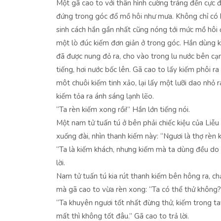
Một gã cao to với thân hình cường tráng đến cực đ
đứng trong góc đổ mồ hôi như mưa. Không chỉ có 
sinh cách hắn gần nhất cũng nóng tới mức mồ hôi đ
một lò đúc kiếm đơn giản ở trong góc. Hắn dùng 
đã được nung đỏ ra, cho vào trong lu nước bên cạ
tiếng, hơi nước bốc lên. Gã cao to lấy kiếm phôi ra
môt chuôi kiếm tinh xảo, lại lấy một lưỡi dao nhỏ r
kiếm tỏa ra ánh sáng lạnh lẽo.
“Ta rèn kiếm xong rồi!” Hắn lớn tiếng nói.
Một nam tử tuấn tú ở bên phải chiếc kiệu của Liễu
xuống đài, nhìn thanh kiếm này: “Ngươi là thợ rèn 
“Ta là kiếm khách, nhưng kiếm mà ta dùng đều do t
lời.
Nam tử tuấn tú kia rút thanh kiếm bên hông ra, c
mà gã cao to vừa rèn xong: “Ta có thể thử không?
“Ta khuyên ngươi tốt nhất đừng thử, kiếm trong ta
mất thì không tốt đâu.” Gã cao to trả lời.