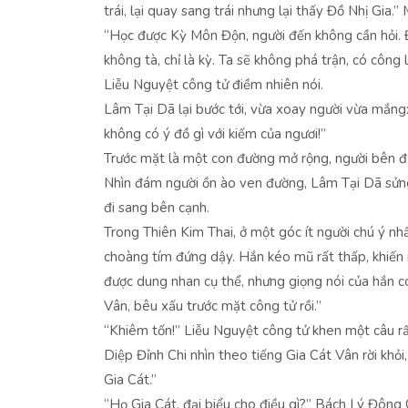
trái, lại quay sang trái nhưng lại thấy Đồ Nhị Gia.”
“Học được Kỳ Môn Độn, người đến không cần hỏi. Đ
không tà, chỉ là kỳ. Ta sẽ không phá trận, có công l
Liễu Nguyệt công tử điềm nhiên nói.
Lâm Tại Dã lại bước tới, vừa xoay người vừa mắng: 
không có ý đồ gì với kiếm của ngươi!”
Trước mặt là một con đường mở rộng, người bên đư
Nhìn đám người ồn ào ven đường, Lâm Tại Dã sửng 
đi sang bên cạnh.
Trong Thiên Kim Thai, ở một góc ít người chú ý n
choàng tím đứng dậy. Hắn kéo mũ rất thấp, khiến 
được dung nhan cụ thể, nhưng giọng nói của hắn có
Vân, bêu xấu trước mặt công tử rồi.”
“Khiêm tốn!” Liễu Nguyệt công tử khen một câu rấ
Diệp Đỉnh Chi nhìn theo tiếng Gia Cát Vân rời khỏi
Gia Cát.”
“Họ Gia Cát, đại biểu cho điều gì?” Bách Lý Đông 