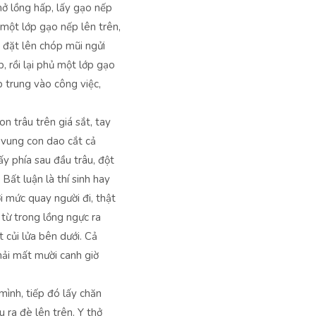
ở lồng hấp, lấy gạo nếp
 một lớp gạo nếp lên trên,
Y đặt lên chóp mũi ngửi
, rồi lại phủ một lớp gạo
p trung vào công việc,
on trâu trên giá sắt, tay
 vung con dao cắt cả
ấy phía sau đầu trâu, đột
 Bất luận là thí sinh hay
i mức quay người đi, thật
 từ trong lồng ngực ra
t củi lửa bên dưới. Cả
hải mất mười canh giờ
ình, tiếp đó lấy chăn
u ra đè lên trên. Y thở