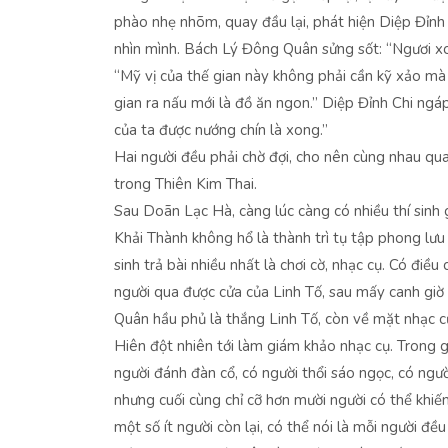
phào nhẹ nhõm, quay đầu lại, phát hiện Diệp Đỉn
nhìn mình. Bách Lý Đông Quân sửng sốt: “Ngươi xo
“Mỹ vị của thế gian này không phải cần kỹ xảo mà 
gian ra nấu mới là đồ ăn ngon.” Diệp Đỉnh Chi ngáp
của ta được nướng chín là xong.”
Hai người đều phải chờ đợi, cho nên cùng nhau quan
trong Thiên Kim Thai.
Sau Doãn Lạc Hà, càng lúc càng có nhiều thí sinh g
Khải Thành không hổ là thành trì tụ tập phong lưu 
sinh trả bài nhiều nhất là chơi cờ, nhạc cụ. Có điều c
người qua được cửa của Linh Tố, sau mấy canh giờ 
Quân hầu phủ là thắng Linh Tố, còn về mặt nhạc 
Hiên đột nhiên tới làm giám khảo nhạc cụ. Trong g
người đánh đàn cổ, có người thổi sáo ngọc, có ngườ
nhưng cuối cùng chỉ cỡ hơn mười người có thể khi
một số ít người còn lại, có thể nói là mỗi người đề