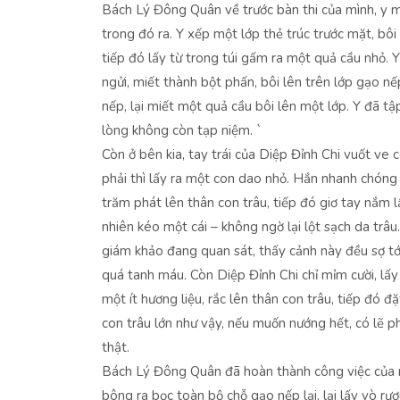
Bách Lý Đông Quân về trước bàn thi của mình, y m
trong đó ra. Y xếp một lớp thẻ trúc trước mặt, bôi
tiếp đó lấy từ trong túi gấm ra một quả cầu nhỏ. 
ngửi, miết thành bột phấn, bôi lên trên lớp gạo nếp
nếp, lại miết một quả cầu bôi lên một lớp. Y đã tậ
lòng không còn tạp niệm. `
Còn ở bên kia, tay trái của Diệp Đỉnh Chi vuốt ve c
phải thì lấy ra một con dao nhỏ. Hắn nhanh chóng
trăm phát lên thân con trâu, tiếp đó giơ tay nắm l
nhiên kéo một cái – không ngờ lại lột sạch da trâu.
giám khảo đang quan sát, thấy cảnh này đều sợ tớ
quá tanh máu. Còn Diệp Đỉnh Chi chỉ mỉm cười, lấy
một ít hương liệu, rắc lên thân con trâu, tiếp đó đặ
con trâu lớn như vậy, nếu muốn nướng hết, có lẽ p
thật.
Bách Lý Đông Quân đã hoàn thành công việc của m
bông ra bọc toàn bộ chỗ gạo nếp lại, lại lấy vò rượ