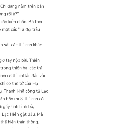
h Chi đang nằm trên bàn
ng rồi à?”
cần kiên nhẫn. Bỏ thời
 một cái: “Ta đợi trâu
 sát các thí sinh khác
iơ tay nộp bài. Thiên
trong thiên hạ, các thí
hơi cờ thì chỉ lác đác vài
chỉ có thế tử của Hạ
cụ, Thanh Nhã công tử Lạc
ần bốn mươi thí sinh có
i gẩy tình hình bà,
ến Lạc Hiên gật đầu. Mà
u thể hiện thần thông.