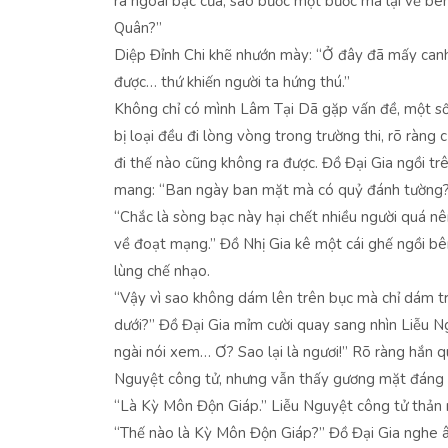
ra ngoài bậc cửa, sao bước một bước mà lại về b
Quân?”
Diệp Đỉnh Chi khẽ nhướn mày: “Ở đây đã mấy canh 
được… thứ khiến người ta hứng thú.”
Không chỉ có mình Lâm Tại Dã gặp vấn đề, một số 
bị loại đều đi lòng vòng trong trường thi, rõ ràng
đi thế nào cũng không ra được. Đồ Đại Gia ngồi t
mang: “Ban ngày ban mặt mà có quỷ đánh tường
“Chắc là sòng bạc này hại chết nhiều người quá n
về đoạt mạng.” Đồ Nhị Gia kê một cái ghế ngồi bê
lùng chế nhạo.
“Vậy vì sao không dám lên trên bục mà chỉ dám t
dưới?” Đồ Đại Gia mỉm cười quay sang nhìn Liễu N
ngài nói xem… Ơ? Sao lại là ngươi!” Rõ ràng hắn q
Nguyệt công tử, nhưng vẫn thấy gương mặt đáng 
“Là Kỳ Môn Độn Giáp.” Liễu Nguyệt công tử thản n
“Thế nào là Kỳ Môn Độn Giáp?” Đồ Đại Gia nghe 