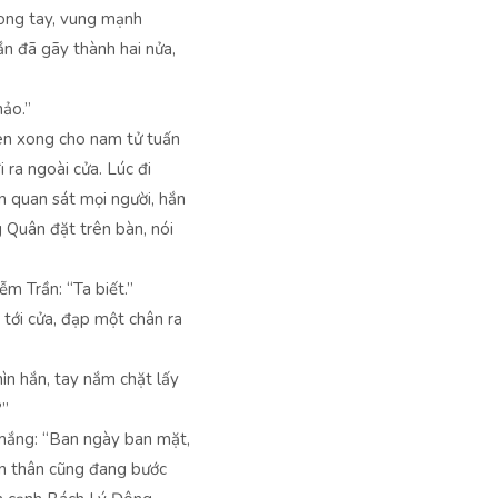
trong tay, vung mạnh
ắn đã gãy thành hai nửa,
hảo.”
èn xong cho nam tử tuấn
i ra ngoài cửa. Lúc đi
 quan sát mọi người, hắn
 Quân đặt trên bàn, nói
m Trần: “Ta biết.”
 tới cửa, đạp một chân ra
n hắn, tay nắm chặt lấy
?”
mắng: “Ban ngày ban mặt,
ản thân cũng đang bước