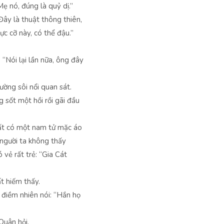
 Mẹ nó, đúng là quỷ dị.”
ây là thuật thông thiên,
ực cỡ này, có thể đậu.”
“Nói lại lần nữa, ông đây
ờng sôi nổi quan sát.
sốt một hồi rồi gãi đầu
hất có một nam tử mặc áo
người ta không thấy
 vẻ rất trẻ: “Gia Cát
t hiếm thấy.
, điềm nhiên nói: “Hắn họ
Quân hỏi.