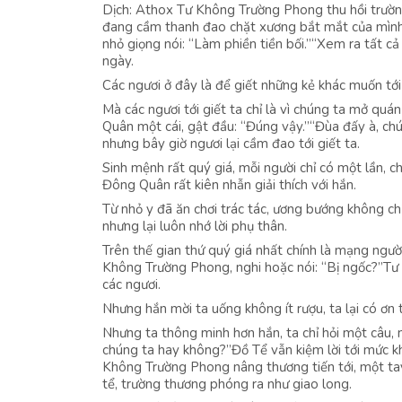
Dịch: Athox Tư Không Trường Phong thu hồi trường 
đang cầm thanh đao chặt xương bắt mắt của mình, 
nhỏ giọng nói: “Làm phiền tiền bối.”“Xem ra tất 
ngày.
Các ngươi ở đây là để giết những kẻ khác muốn tới
Mà các ngươi tới giết ta chỉ là vì chúng ta mở qu
Quân một cái, gật đầu: “Đúng vậy.”“Đùa đấy à, chún
nhưng bây giờ ngươi lại cầm đao tới giết ta.
Sinh mệnh rất quý giá, mỗi người chỉ có một lần, 
Đông Quân rất kiên nhẫn giải thích với hắn.
Từ nhỏ y đã ăn chơi trác tác, ương bướng không ch
nhưng lại luôn nhớ lời phụ thân.
Trên thế gian thứ quý giá nhất chính là mạng ngư
Không Trường Phong, nghi hoặc nói: “Bị ngốc?”Tư K
các ngươi.
Nhưng hắn mời ta uống không ít rượu, ta lại có ơn 
Nhưng ta thông minh hơn hắn, ta chỉ hỏi một câu, n
chúng ta hay không?”Đồ Tể vẫn kiệm lời tới mức kh
Không Trường Phong nâng thương tiến tới, một tay
tể, trường thương phóng ra như giao long.