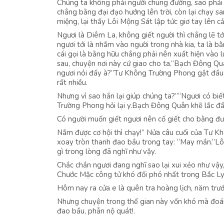
Chúng ta không phải người chung đường, sao phải
chẳng bằng đại đạo hướng lên trời, còn lại chạy s
miệng, lại thấy Lôi Mộng Sát lập tức giơ tay lên c
Ngươi là Diêm La, không giết người thì chẳng lẽ 
ngươi tới là nhắm vào người trong nhà kia, ta là bằ
cái gọi là bằng hữu chẳng phải nên xuất hiện vào lú
sau, chuyện nơi này cứ giao cho ta.”Bạch Đông Q
ngươi nói đấy à?”Tư Không Trường Phong gật đầu
rất nhiều.
Nhưng vì sao hắn lại giúp chúng ta?”“Ngươi có bi
Trường Phong hỏi lại y.Bạch Đông Quân khẽ lắc đầ
Có người muốn giết ngươi nên cố giết cho bằng đượ
Nắm được cơ hội thì chạy!” Nửa câu cuối của Tư 
xoay tròn thanh đao bầu trong tay: “May mắn.”Lô
gì trong lòng đã nghĩ như vậy.
Chắc chắn ngươi đang nghĩ sao lại xui xẻo như vậy,
Chước Mặc công tử khó đối phó nhất trong Bắc L
Hôm nay ra cửa e là quên tra hoàng lịch, năm trư
Nhưng chuyện trong thế gian này vốn khó mà đoán
đao bầu, phẫn nộ quát!.