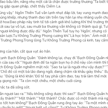
ao bầu lên, nâng nhẹ một cái là chặn được trường thương.“Ta biết 
ống gặp quan pháp, chết thấy Diêm La.
ng vậy.” Ngôn Thiên Tuế vẫn lạnh nhạt đáp lời, tay vung mạnh đao
 khủng khiếp, nhưng thanh đao lớn trên tay hắn lại nhẹ nhàng uyển c
ở hoa.Đao pháp này tinh tế tới cảnh giới khó lường.Khí thế trường 
ới sau lại vô lực, sau mười ba thương vẫn không có thành quả gì, T
gươi không được đầy đủ.” Ngôn Thiên Tuế tuy họ ‘Ngôn’, nhưng có
 giản lược.Tư Không Trường Phong cương khí.“Là học trộm.” Ánh mắt
 Trường Phong.Trong lòng Tư Không Trường Phong cả kinh, tay cầm
ng của hắn, cắt qua vạt áo hắn.
i cạnh Bạch Đông Quân: “Đánh không lại, chạy đi.”Bạch Đông Quân nh
 cửa sau rồi.”“Ngươi định để ta ngăn bọn họ ở chỗ này còn mình thì 
h Đông Quân nghiêm mặt nói: “Sao ta lại là người như vậy được?”“
“Chỗ đó có một bà lão đang ngồi, đang chậm rãi khâu giày thêu.” B
 “Đúng là khó khăn.”Đồ tể tay phải cầm đao, tay trái làm thế mời: 
giọng nói: “Ta còn một chiêu, một chiêu cuối cùng.
hắc ta đã sống sót.
dẫn ngươi lao ra.”“Nếu không sống được thì sao?” Bạch Đông Quân hỏ
mấy thành?”“Một thành.”“Một thành? Chắc được có một thành mà ng
nào tốt hơn không?”Bạch Đông Quân rung ống tay áo: “Ta một mình 
g chuẩn bị giết!”“Ngươi biết võ công?” Tư Không Trường Phong nghi