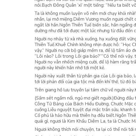
nói.Bạch Đông Quân ‘xì’ một tiếng: “Nếu ta biết v
Ta là không muốn luyện võ nên mới chạy khỏi nhà!
nhẫn, lại mở miệng.Diêm Vương muốn ngươi chết ca
ngắt lời hắn.Ngôn Thiên Tuế biến sắc, hắn ngẩng đ
dường như đã tới được một lúc nhưng từ đầu đến c
Người nọ nhảy từ xà nhà xuống, hạ xuống đất vữn
Thiên Tuế.Khuê Chính không nhịn được hô: “Học Chí
vậy.” Người nọ cởi bộ giáp mềm ra, để lộ tấm áo đ
“Lôi nào? Lôi trong Lôi gia bảo?”“Có thể nói vậy, 
Người nọ vẫn nhếch miệng cười, để lộ hàm răng trắ
người này khiến hắn nhớ tới một kẻ.
Người này xuất thân từ phân gia của Lôi gia bảo, 
tới lời phản đối của gia tộc mà đến khí thế, từ đó b
Trên giang hồ lưu truyền lại tám chữ về người này
(Sấm sét ngầm nổi, ngủ mơ giết người.)Đứng đầu tr
Công Tử Bảng của Bách Hiểu Đường, Chước Mặc cô
cuồng.Liễu nguyệt tuyệt đại mặc trần sửu, khanh 
Cố phủ là hảo hữu mà thiên hạ đều biết.Ngôn Thiê
quái gì, ngươi là Kim Khẩu Diêm La, ta là Chước 
Ngươi không thích nói chuyện, ta lại có thể nói tới