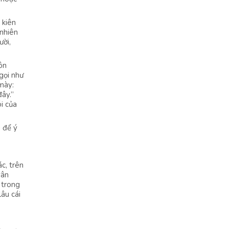
 kiên
 nhiên
ười,
ôn
gọi như
mày:
đây.”
i của
g để ý
c, trên
vân
 trong
âu cái