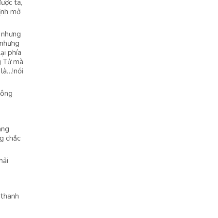
ược ta,
định mở
, nhưng
, nhưng
ại phía
g Tử mà
là…!nói
hông
àng
g chắc
hải
 thanh