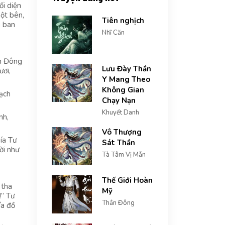
ối diện
ột bên,
Tiên nghịch
g ban
Nhĩ Căn
ch Đông
Lưu Đày Thần
ươi,
Y Mang Theo
Không Gian
Bạch
Chạy Nạn
Khuyết Danh
nh,
Vô Thượng
ía Tư
Sát Thần
ời như
Tà Tâm Vị Mẫn
Thế Giới Hoàn
 tha
Mỹ
!” Tư
Thần Đông
ía đồ