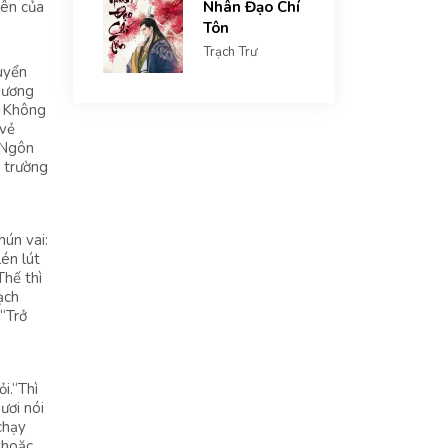
tên của
Nhân Đạo Chí
Tôn
Trạch Trư
huyển
thương
ư Không
 vẻ
 Ngôn
 trường
ún vai:
lén lút
Thế thì
ạch
“Trở
i.“Thì
ươi nói
chạy
 hoặc