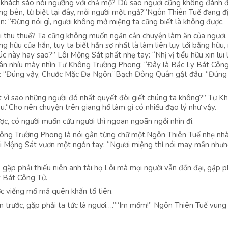
 khách sáo nói ngưỡng với chả mộ? Dù sao ngươi cũng không đánh đ
ang bên, từ biệt tại đây, mỗi người một ngả?”Ngôn Thiên Tuế đang 
ản: “Đừng nói gì, ngươi không mở miệng ta cũng biết là không được.
tới thu thuế? Ta cũng không muốn ngăn cản chuyện làm ăn của ngươi
ng hữu của hắn, tuy ta biết hắn sợ nhất là làm liên lụy tới bằng hữu
c này hay sao?” Lôi Mộng Sát phất nhẹ tay: “Nhị vị tiểu hữu xin lui l
uân nhíu mày nhìn Tư Không Trường Phong: “Đây là Bắc Ly Bát Côn
: “Đúng vậy, Chước Mặc Đa Ngôn.”Bạch Đông Quân gật đầu: “Đúng 
ết vì sao những người đó nhất quyết đòi giết chúng ta không?” Tư K
u.“Cho nên chuyện trên giang hồ làm gì có nhiều đạo lý như vậy.
c, có người muốn cứu ngươi thì ngoan ngoãn ngồi nhìn đi.
Không Trường Phong là nói gằn từng chữ một.Ngôn Thiên Tuế nhẹ nh
i Mộng Sát vươn một ngón tay: “Ngươi miệng thì nói may mắn nhưn
 gặp phải thiếu niên anh tài họ Lôi mà mọi người vẫn đồn đại, gặp p
y Bát Công Tử.
ớc viếng mồ mả quên khấn tổ tiên.
 trước, gặp phải ta tức là ngươi….”“Im mồm!” Ngôn Thiên Tuế vung