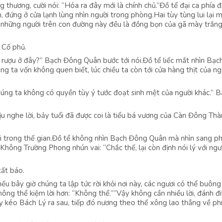
thương, cười nói: “Hóa ra đây mới là chính chủ.”Đồ tể đại ca phía đ
đứng ở cửa lạnh lùng nhìn người trong phòng.Hai tùy tùng lui lại m
cả những người trên con đường này đều là đồng bọn của gã mày trắn
 Cố phủ.
án rượu ở đây?” Bạch Đông Quân bước tới nói.Đồ tể liếc mắt nhìn Bạ
g ta vốn không quen biết, lúc chiều ta còn tới cửa hàng thịt của ng
chúng ta không có quyền tùy ý tước đoạt sinh mệt của người khác.” 
ịu nghe lời, bảy tuổi đã được coi là tiểu bá vương của Càn Đông Thà
ời trong thế gian.Đồ tể không nhìn Bạch Đông Quân mà nhìn sang ph
hông Trường Phong nhún vai: “Chắc thế, lại còn định nói lý với ngư
tất báo.
ếu bây giờ chúng ta lập tức rời khỏi nơi này, các ngươi có thể buông
ông thể kiệm lời hơn: “Không thể.”“Vậy không cần nhiều lời, đánh đi
 kéo Bách Lý ra sau, tiếp đó nương theo thế xông lao thẳng về ph