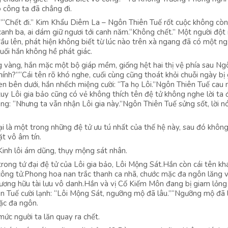
õ công ta đã chẳng đi.
”“Chết đi.” Kim Khẩu Diêm La – Ngôn Thiên Tuế rốt cuộc không còn
nh ba, ai dám giữ ngươi tới canh năm.“Không chết.” Một người đột
ầu lên, phát hiện không biết từ lúc nào trên xà ngang đã có một ng
uối hắn không hề phát giác.
g vàng, hắn mặc một bộ giáp mềm, giống hệt hai thị vệ phía sau Ng
nh?”“Cái tên rõ khó nghe, cuối cùng cũng thoát khỏi chuỗi ngày bị 
en bên dưới, hắn nhếch miệng cười: “Ta họ Lôi.”Ngôn Thiên Tuế cau 
tuy Lôi gia bảo cũng có vẻ không thích tên đệ tử không nghe lời ta 
ng: “Nhưng ta vẫn nhận Lôi gia này.”Ngôn Thiên Tuế sửng sốt, lời nó
lại là một trong những đệ tử ưu tú nhất của thế hệ này, sau đó khôn
ặt vô âm tín.
.Kinh lôi ám dũng, thụy mộng sát nhân.
ong tứ đại đệ tử của Lôi gia bảo, Lôi Mộng Sát.Hắn còn cái tên khá
ng tử.Phong hoa nan trắc thanh ca nhã, chước mặc đa ngôn lăng 
tương hữu tài lưu vô danh.Hắn và vị Cố Kiếm Môn đang bị giam lỏng
n Tuế cười lạnh: “Lôi Mộng Sát, ngưỡng mộ đã lâu.”“Ngưỡng mộ đã l
Mặc đa ngôn.
 mức người ta lăn quay ra chết.