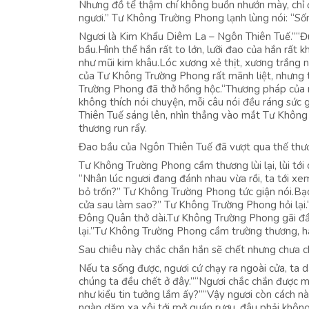
Nhưng đồ tể thậm chí không buồn nhướn mày, chỉ đ
ngươi.” Tư Không Trường Phong lạnh lùng nói: “S
Ngươi là Kim Khẩu Diêm La – Ngôn Thiên Tuế.”“Đú
bầu.Hình thể hắn rất to lớn, lưỡi đao của hắn rất
như mũi kim khâu.Lóc xương xẻ thịt, xương trắng n
của Tư Không Trường Phong rất mãnh liệt, nhưng t
Trường Phong đã thở hồng hộc.“Thương pháp của n
không thích nói chuyện, mỗi câu nói đều ráng sức
Thiên Tuế sáng lên, nhìn thẳng vào mắt Tư Không
thương run rẩy.
Đao bầu của Ngôn Thiên Tuế đã vượt qua thế thươ
Tư Không Trường Phong cầm thương lùi lại, lùi tớ
“Nhân lúc ngươi đang đánh nhau vừa rồi, ta tới xem
bỏ trốn?” Tư Không Trường Phong tức giận nói.Bạc
cửa sau làm sao?” Tư Không Trường Phong hỏi lại.
Đông Quân thở dài.Tư Không Trường Phong gãi đầu:
lại.”Tư Không Trường Phong cầm trường thương, hạ 
Sau chiêu này chắc chắn hắn sẽ chết nhưng chưa c
Nếu ta sống được, ngươi cứ chạy ra ngoài cửa, ta 
chúng ta đều chết ở đây.”“Ngươi chắc chắn được 
như kiểu tin tưởng lắm ấy?”“Vậy ngươi còn cách 
ngàn dặm xa xôi tới mở quán rượu, đâu phải khôn