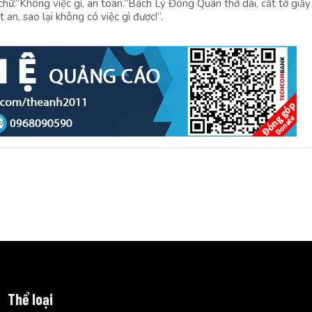
hữ.“Không việc gì, an toàn.”Bách Lý Đông Quân thở dài, cất tờ giấ
 an, sao lại không có việc gì được!”.
Thể loại