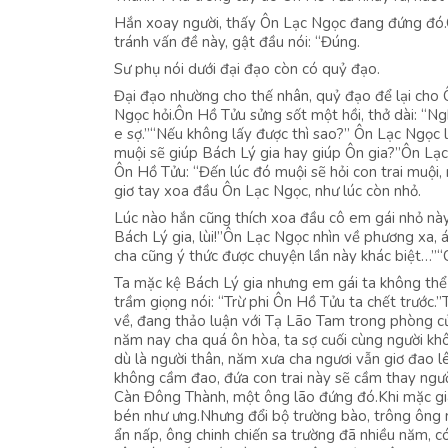
Hắn xoay người, thấy Ôn Lạc Ngọc đang đứng đó.Ô
tránh vấn đề này, gật đầu nói: “Đúng.
Sư phụ nói dưới đại đạo còn có quỷ đạo.
Đại đạo nhường cho thế nhân, quỷ đạo để lại cho Ô
Ngọc hỏi.Ôn Hồ Tửu sửng sốt một hồi, thở dài: “Ng
e sợ.”“Nếu không lấy được thì sao?” Ôn Lạc Ngọc l
muội sẽ giúp Bách Lý gia hay giúp Ôn gia?”Ôn Lạc 
Ôn Hồ Tửu: “Đến lúc đó muội sẽ hỏi con trai muội,
giơ tay xoa đầu Ôn Lạc Ngọc, như lúc còn nhỏ.
Lúc nào hắn cũng thích xoa đầu cô em gái nhỏ này, 
Bách Lý gia, lùi!”Ôn Lạc Ngọc nhìn về phương xa, á
cha cũng ý thức được chuyện lần này khác biệt…”“Ch
Ta mặc kệ Bách Lý gia nhưng em gái ta không thể
trầm giọng nói: “Trừ phi Ôn Hồ Tửu ta chết trước
về, đang thảo luận với Tạ Lão Tam trong phòng c
năm nay cha quá ôn hòa, ta sợ cuối cùng người kh
dù là người thân, năm xưa cha ngươi vẫn giơ đao 
không cầm đao, đứa con trai này sẽ cầm thay ngư
Càn Đông Thành, một ông lão đứng đó.Khi mặc giá
bén như ưng.Nhưng đổi bộ trường bào, trông ông 
ẩn nấp, ông chinh chiến sa trường đã nhiều năm, 