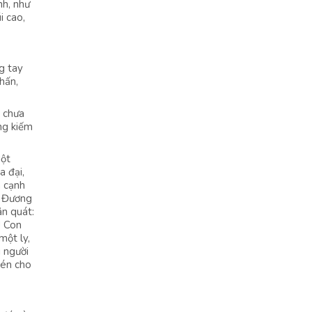
nh, như
i cao,
g tay
hấn,
g chưa
ng kiếm
Một
a đại,
n cạnh
! Đương
ân quát:
! Con
một ly,
 người
hén cho