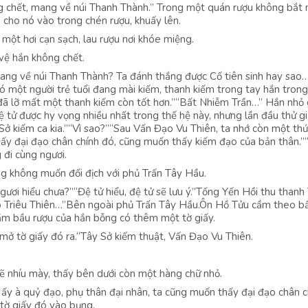
ng chết, mang về núi Thanh Thành.” Trong một quán rượu không bắt
 cho nó vào trong chén rượu, khuấy lên.
một hơi cạn sạch, lau rượu nơi khóe miệng.
vệ hắn không chết.
ang về núi Thanh Thành? Ta đánh thắng được Cố tiên sinh hay sao
ó một người trẻ tuổi đang mài kiếm, thanh kiếm trong tay hắn trong
n đã lỡ mất một thanh kiếm còn tốt hơn.”“Bất Nhiễm Trần…” Hắn nhỏ
ệ tử được hy vọng nhiều nhất trong thế hệ này, nhưng lần đầu thử g
Sở kiếm ca kia.”“Vì sao?”“Sau Vấn Đạo Vu Thiên, ta nhớ còn một thứ
hấy đại đạo chân chính đó, cũng muốn thấy kiếm đạo của bản thân.”
đi cùng ngươi.
g không muốn đối địch với phủ Trấn Tây Hầu.
 ngươi hiểu chưa?”“Đệ tử hiểu, đệ tử sẽ lưu ý.”Tống Yến Hồi thu thanh
o Triêu Thiên…”Bên ngoài phủ Trấn Tây Hầu.Ôn Hồ Tửu cầm theo b
cầm bầu rượu của hắn bỗng có thêm một tờ giấy.
mở tờ giấy đó ra.“Tây Sở kiếm thuật, Vấn Đạo Vu Thiên.
ẽ nhíu mày, thấy bên dưới còn một hàng chữ nhỏ.
 ấy à quỷ đạo, phụ thân đại nhân, ta cũng muốn thấy đại đạo chân c
tờ giấy đó vào bụng.