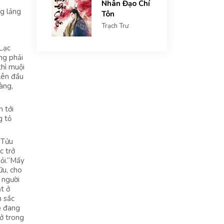
Nhân Đạo Chí
ng lảng
Tôn
Trạch Trư
 Lạc
ng phải
thì muội
lên đầu
àng,
m tới
g tỏ
 Tửu
c trở
ỏi.“Mấy
ữu, cho
 người
t ở
n sắc
ệ đang
ở trong