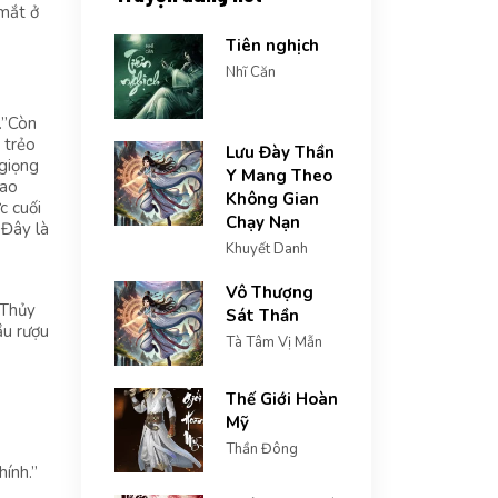
 mắt ở
Tiên nghịch
Nhĩ Căn
…”Còn
 trẻo
Lưu Đày Thần
 giọng
Y Mang Theo
iao
Không Gian
c cuối
Chạy Nạn
“Đây là
Khuyết Danh
Vô Thượng
 Thủy
Sát Thần
ầu rượu
Tà Tâm Vị Mẫn
Thế Giới Hoàn
Mỹ
Thần Đông
hính.”