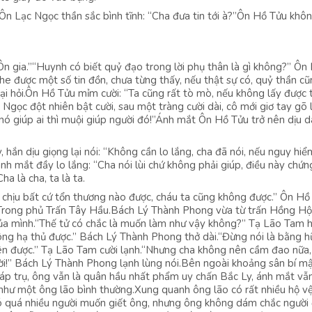
n Lạc Ngọc thần sắc bình tĩnh: “Cha đưa tin tới à?”Ôn Hồ Tửu khô
n gia.”“Huynh có biết quỷ đạo trong lời phụ thân là gì không?” Ôn
he được một số tin đồn, chưa từng thấy, nếu thật sự có, quỷ thần cũ
ại hỏi.Ôn Hồ Tửu mỉm cười: “Ta cũng rất tò mò, nếu không lấy được 
Ngọc đột nhiên bật cười, sau một tràng cười dài, cô mới giơ tay gõ 
 nó giúp ai thì muội giúp người đó!”Ánh mắt Ôn Hồ Tửu trở nên dịu d
hắn dịu giọng lại nói: “Không cần lo lắng, cha đã nói, nếu nguy hiể
nh mắt đầy lo lắng: “Cha nói lùi chứ không phải giúp, điều này chứn
a là cha, ta là ta.
 chịu bất cứ tổn thương nào được, cháu ta cũng không được.” Ôn Hồ
.”Trong phủ Trấn Tây Hầu.Bách Lý Thành Phong vừa từ trấn Hồng Hộ
ủa mình.“Thế tử có chắc là muốn làm như vậy không?” Tạ Lão Tam h
ông hạ thủ được.” Bách Lý Thành Phong thở dài.“Đừng nói là bằng h
lên được.” Tạ Lão Tam cười lạnh.“Nhưng cha không nên cầm đao nữa,
ời!” Bách Lý Thành Phong lạnh lùng nói.Bên ngoài khoảng sân bí mậ
p trụ, ông vẫn là quân hầu nhất phẩm uy chấn Bắc Ly, ánh mắt vẫ
như một ông lão bình thường.Xung quanh ông lão có rất nhiều hộ v
có quá nhiều người muốn giết ông, nhưng ông không dám chắc người 