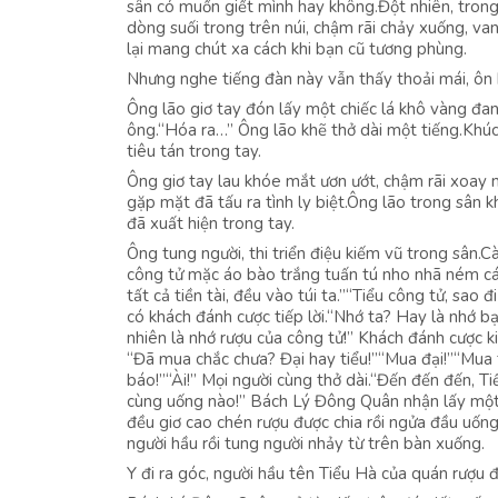
sân có muốn giết mình hay không.Đột nhiên, trong
dòng suối trong trên núi, chậm rãi chảy xuống, vang
lại mang chút xa cách khi bạn cũ tương phùng.
Nhưng nghe tiếng đàn này vẫn thấy thoải mái, ôn 
Ông lão giơ tay đón lấy một chiếc lá khô vàng đan
ông.“Hóa ra…” Ông lão khẽ thở dài một tiếng.Khúc
tiêu tán trong tay.
Ông giơ tay lau khóe mắt ươn ướt, chậm rãi xoay n
gặp mặt đã tấu ra tình ly biệt.Ông lão trong sân 
đã xuất hiện trong tay.
Ông tung người, thi triển điệu kiếm vũ trong sân.
công tử mặc áo bào trắng tuấn tú nho nhã ném cái h
tất cả tiền tài, đều vào túi ta.”“Tiểu công tử, s
có khách đánh cược tiếp lời.“Nhớ ta? Hay là nhớ 
nhiên là nhớ rượu của công tử!” Khách đánh cược ki
“Đã mua chắc chưa? Đại hay tiểu!”“Mua đại!”“Mua 
báo!”“Ài!” Mọi người cùng thở dài.“Đến đến đến, Ti
cùng uống nào!” Bách Lý Đông Quân nhận lấy một c
đều giơ cao chén rượu được chia rồi ngửa đầu uốn
người hầu rồi tung người nhảy từ trên bàn xuống.
Y đi ra góc, người hầu tên Tiểu Hà của quán rượu đ