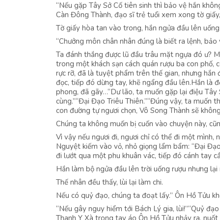
“Nếu gặp Tây Sở Cố tiên sinh thì bảo vệ hắn khô
Càn Đông Thành, đạo sĩ trẻ tuổi xem xong tờ giấy,
Tờ giấy hòa tan vào trong, hắn ngửa đầu lên uống 
“Chưởng môn chân nhân đúng là biết ra lệnh, bảo 
Ta đánh thắng được lũ đầu trâu mặt ngựa đó ư? M
trong một khách sạn cách quán rượu ba con phố, c
rực rỡ, đã là tuyệt phẩm trên thế gian, nhưng hắ
đọc, tiếp đó dừng tay, khẽ ngẩng đầu lên.Hắn là đ
phong, đã gãy…“Dư lão, ta muốn gặp lại điệu Tây 
cùng.”“Đại Đạo Triêu Thiên.”“Đúng vậy, ta muốn t
con đường tự ngươi chọn, Vô Song Thành sẽ không 
Chúng ta không muốn bị cuốn vào chuyện này, cũn
Vì vậy nếu ngươi đi, ngươi chỉ có thể đi một mình,
Nguyệt kiếm vào vỏ, nhỏ giọng lẩm bẩm: “Đại Đạ
đi lướt qua một phu khuân vác, tiếp đó cánh tay 
Hắn làm bộ ngửa đầu lên trời uống rượu nhưng lại 
Thế nhân đều thấy, lùi lại làm chi.
Nếu có quỷ đạo, chúng ta đoạt lấy.” Ôn Hồ Tửu kh
“Nếu gây nguy hiểm tới Bách Lý gia, lùi!”“Quỷ đạo
Thanh Y Xà trong tay áo Ôn Hồ Tửu nhảy ra, nuốt 