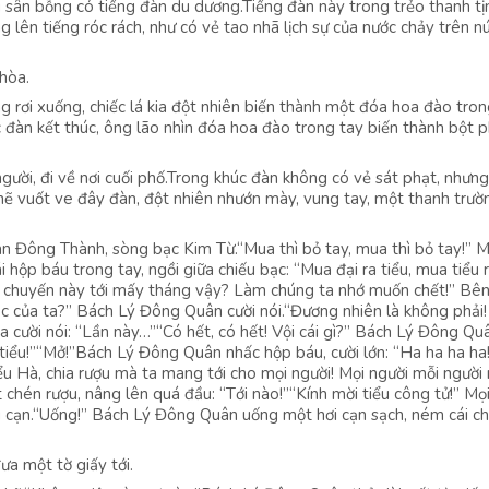
 sân bỗng có tiếng đàn du dương.Tiếng đàn này trong trẻo thanh tị
 lên tiếng róc rách, như có vẻ tao nhã lịch sự của nước chảy trên nú
hòa.
g rơi xuống, chiếc lá kia đột nhiên biến thành một đóa hoa đào tron
 đàn kết thúc, ông lão nhìn đóa hoa đào trong tay biến thành bột p
gười, đi về nơi cuối phố.Trong khúc đàn không có vẻ sát phạt, nhưn
khẽ vuốt ve đây đàn, đột nhiên nhướn mày, vung tay, một thanh trườ
Càn Đông Thành, sòng bạc Kim Từ.“Mua thì bỏ tay, mua thì bỏ tay!” 
ộp báu trong tay, ngồi giữa chiếu bạc: “Mua đại ra tiểu, mua tiểu r
ao đi chuyến này tới mấy tháng vậy? Làm chúng ta nhớ muốn chết!” Bê
bạc của ta?” Bách Lý Đông Quân cười nói.“Đương nhiên là không phải
a cười nói: “Lần này…”“Có hết, có hết! Vội cái gì?” Bách Lý Đông Qu
tiểu!”“Mở!”Bách Lý Đông Quân nhấc hộp báu, cười lớn: “Ha ha ha ha
ểu Hà, chia rượu mà ta mang tới cho mọi người! Mọi người mỗi người 
hén rượu, nâng lên quá đầu: “Tới nào!”“Kính mời tiểu công tử!” Mọi
g cạn.“Uống!” Bách Lý Đông Quân uống một hơi cạn sạch, ném cái c
ưa một tờ giấy tới.