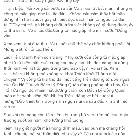
sách.” Thư sinh xoay người vẩy nhẹ tay.
“Tạm biệt.” Nói xong sải bước ra sân.Võ sĩ kia rất bất mãn, nhưng vị
công tử mặc giáp nhẹ lại lắc đầu: “Không cần cảm thấy bất mãn,
đừng nhìn hắn suốt ngày chỉ biết đọc sách, hắn là người có đại
tài.”“Tay thì trói gà không chặt, trăm việc không có gì dùng được, ấy
là thư sinh.” Võ sĩ lắc đầu.Công tử mặc giáp nhẹ mỉm cười: “Đúng
vậy.
Xem xem là ai đưa thư…!Ai u, nét chữ thế này chắc không phải Lôi
Mộng Sát rồi, là Lạc Hiên.
Lạc Hiên, Danh Kiếm sơn trang…” Nụ cười của công tử mặc giáp
nhẹ từ từ biến mất, cuối cùng cau mày, sau khi đọc xong lại dùng
thốn kình vê nát tờ giấy trong tay.“Sao vậy?” Võ sĩ hỏi.“Xem
ra…!thật sự không thể không ra khỏi Thiên Khải Thành một
chuyến.” Vị công tử kia thở dài một tiếng.Trên đường lớn, xe ngựa
của Ôn Hồ Tửu và Bách Lý Đông Quân đang phóng như bay, Ôn
Hồ Tửu ngồi đó nhắm mắt dưỡng thần, còn Bách Lý Đông Quân
mân mê thanh kiếm ‘Bất Nhiễm Trần’, dáng vẻ hết sức vui
mừng.“Đào thiết tinh trong năm ngọn núi và sáu đấu kim anh mới
rèn ra.
Sau khi rèn xong còn tắm tiên khí trong hồ sen trên núi cao ngàn
trượng suốt ba năm, khó lường khó lường.
Kiếm này giết người mà không dính máu, vào bùn mà chẳng hôi
tanh, cậu ơi, thật sự thần diệu như vậy à? Cậu nói xem kiếm này