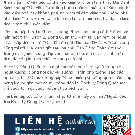
thần diệu như vậy, liệu có thể vào kiếm phổ, lên làm Thập Đại Danh
Kiếm không?”Ôn Hồ Tửu không buồn nhấc mí mắt lên: “Kiếm có thể
vào kiếm phổ hay không phải nhìn người cầm kiếm chứ không phải
nhìn kiếm.”“Sau khi về ta sẽ bảo mẹ tìm cho mình một vị đại sư kiếm
đạo, chăm chỉ luyện kiếm.
Lần sau gặp tên Tư Không Trường Phong kia cũng có thể đánh với
hắn một trận!” Bách Lý Đông Quân thu kiếm lại, vén rèm xe ngựa:
“Cậu, sắp đến nơi rồi.”Ôn Hồ Tửu gật đầu, nói đầy ẩn ý: “Cuối cùng
cũng tới rồi.”Hai canh giờ sau, ba chữ ‘Càn Đông Thành’ trang
trọng uy nghiêm cũng đập vào mắt bọn họ, mà cách thành nửa
dặm đã có gần trăm thiết kỵ đang chờ đợi.
Bách Lý Đông Quân nhìn một cái thăm dò rồi nhảy từ trong xe
ngựa xuống, giọng nói đầy vui sướng: “Trần phó tướng, sao các
ngươi lại tới! Đã lâu không gặp.”Khóe miệng vị tướng quân mặc giáp
nặng kia co giật một chút, không đáp lời Bách Lý Đông Quân mà
chỉ bước tới một bước, vứt một cái xích sắt ra.
Hai bên lập tức có binh lính chạy tới nhận lấy xích sắt.“Người đâu,
trói Bách Lý Đông Quân lại cho ta!”.