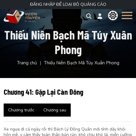
ĐĂNG NHẬP ĐỂ LOẠI BỎ QUẢNG CÁO
Thiếu Niên Bạch Mã Túy Xuân
Phong
Trang chủ
Thiếu Niên Bạch Mã Túy Xuân Phong
Chương 41: Gặp Lại Càn Đông
Chương trước
Chương sau
Xe ngựa đi cả ngày rồi thì Bách Lý Đông Quân mới tỉnh dậy khỏi
hôn mê, y cảm thấy toàn thân bủn rủn, khó chịu khó tả, miễn cưỡng