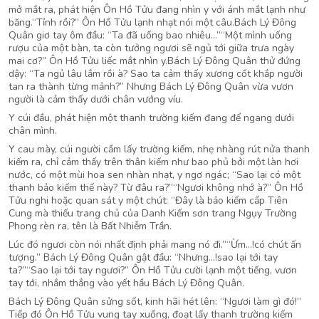
mở mắt ra, phát hiện Ôn Hồ Tửu đang nhìn y với ánh mắt lạnh như
băng.“Tỉnh rồi?” Ôn Hồ Tửu lạnh nhạt nói một câu.Bách Lý Đông
Quân giơ tay ôm đầu: “Ta đã uống bao nhiêu…”“Một mình uống
rượu của một bàn, ta còn tưởng ngươi sẽ ngủ tới giữa trưa ngày
mai cơ?” Ôn Hồ Tửu liếc mắt nhìn y.Bách Lý Đông Quân thử đứng
dậy: “Ta ngủ lâu lắm rồi à? Sao ta cảm thấy xương cốt khắp người
tan ra thành từng mảnh?” Nhưng Bách Lý Đông Quân vừa vươn
người là cảm thấy dưới chân vướng víu.
Y cúi đầu, phát hiện một thanh trường kiếm đang để ngang dưới
chân mình.
Y cau mày, cúi người cầm lấy trường kiếm, nhẹ nhàng rút nửa thanh
kiếm ra, chỉ cảm thấy trên thân kiếm như bao phủ bởi một làn hơi
nước, có một mùi hoa sen nhàn nhạt, y ngơ ngác; “Sao lại có một
thanh bảo kiếm thế này? Từ đâu ra?”“Ngươi không nhớ à?” Ôn Hồ
Tửu nghi hoặc quan sát y một chút: “Đây là bảo kiếm cấp Tiên
Cung mà thiếu trang chủ của Danh Kiếm sơn trang Ngụy Trường
Phong rèn ra, tên là Bất Nhiễm Trần.
Lúc đó ngươi còn nói nhất định phải mang nó đi.”“Ừm…!có chút ấn
tượng.” Bách Lý Đông Quân gật đầu: “Nhưng…!sao lại tới tay
ta?”“Sao lại tới tay ngươi?” Ôn Hồ Tửu cười lạnh một tiếng, vươn
tay tới, nhắm thẳng vào yết hầu Bách Lý Đông Quân.
Bách Lý Đông Quân sửng sốt, kinh hãi hét lên: “Ngươi làm gì đó!”
Tiếp đó Ôn Hồ Tửu vung tay xuống, đoạt lấy thanh trường kiếm