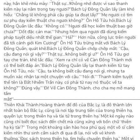
này, hắn khẽ nhíu mày: “Thật sự…!Không nhớ được vì sao thanh
kiếm này lại nằm trong tay ngươi?”Bách Lý Đông Quân lấy làm khó
hiểu: “Chẳng lẽ không phải cậu giúp ta đoạt lấy?”“Mẹ ngươi có tìm
sư phụ dạy kiếm thuật cho ngươi không?” Ôn Hồ Tửu hỏi.Bách Lý
Đông Quân lắc đầu: “Không có.”“Ngươi đã học kiếm thuật bao giờ
chưa?”“Dốt đặc cán mai.”“Nhưng hôm qua ngươi đã dùng kiếm
pháp tuyệt diệu nhất thế gian.”“Hả?”“ Hơn nữa, công lực trên người
đã tới cảnh giới Kim Cương!” Ôn Hồ Tửu trừng mắt với Bách Lý
Đông Quân, quát khẽ.Bách Lý Đông Quân chớp chớp mắt: “Cậu,
cậu đang nói gì vậy?”“Thật sự…!không biết gì ư?” Ôn Hồ Tửu giơ
tay che trán, khẽ lắc đầu: “Xem ra chỉ có về Càn Đông Thành mới
có thể biết đáp án.”Bách Lý Đông Quân lấy lại thanh kiếm từ tay
Ôn Hồ Tửu, nói: “Cậu, ta không biết cậu đang nói gì, nhưng ta
muốn xác nhận lại một chuyện với cậu.”“Nói đi.”“Thanh kiếm tuyệt
thế tên là Bất Nhiễm Trần này, có phải từ nay nó thuộc về ta
không?”“Đúng vậy.”“Đi! Về Càn Đông Thành, cho cha mẹ mở mang
tầm
mắt!”————————————————————————————
Thiên Khải Thành.Hoàng thành đế đô của Bắc Ly, là đô thành lớn
nhất toàn bộ Bắc Ly, cũng là nơi tập trung tiền của trong thiên hạ,
quyền lực trong thiên hạ và tài tử trong thiên hạ.“Một kẻ ngày nào
cũng chỉ biết đọc sách đến chết mà cũng xứng với bốn chữ ‘thiên
hạ kỳ tài’?” Trong một khoảng sân hào hoa phú quý, một võ sĩ cầm
kiếm nhìn thư sinh cầm sách đi qua đi lại, nói với vẻ khinh
thường.“Đọc sách trong thiên hạ, tìm hiểu chuyện thiên hạ.” Một vị