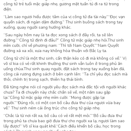
công tử trẻ tuổi mặc giáp nhẹ, gương mặt tuấn tú đi ra từ trong
điện.
“Làm sao ngươi hiểu được tâm của vị công tử đa tài này.”“Đọc vạn
quyển sách, đi ngàn dặm đường.” Thư sinh buông sách trong tay
xuống, quay người sang hướng khác.
“Sau ngày hôm nay là ta đọc xong sách ở đây rồi, ta sẽ lên
đường.”“Công tử định đi đâu?” Công tử mặc giáp nhẹ hỏi.Thư sinh
mỉm cười, chỉ về phương nam: “Thì tới Nam Quyết.”“Nam Quyết
đường xá xa xôi, xưa nay không hòa thuận với Bắc Ly ta.
Công tử chỉ là một thư sinh, cẩn thận kẻo có đi mà không có về.” Vị
võ sĩ kia có vẻ rất khinh thường thư sinh vẫn luôn ở trong phủ ăn
uống chùa.Thư sinh quay người, đặt sách trong tay xuống bàn đá,
cõng cái rương đựng sách ở bên cạnh lên: “Ta chỉ yêu đọc sách mà
thôi, chính trị trong sạch, thiên hạ thái bình.
Đã từng nghe nói có người yêu đọc sách mà đắc tội với người khác
chưa? Ta đi chuyến này chắc chắn sẽ về, một năm sau gặp
lại.”Công tử mặc giáp nhẹ mỉm cười: “Mong được gặp lại
người.”“Đúng rồi, có một con bồ câu đưa thư của ngươi vừa bay
về.” Thư sinh ném cái ống trúc cho công tử giáp nhẹ.
“Chắc là từ nơi rất xa, bồ câu có vẻ rất mệt mỏi.”“Bồ câu đưa thư
trong phủ ta chưa bao giờ đưa thư cho người xa lạ, ngươi làm sao
lấy được!” Võ sĩ kia quát khẽ.“Cách điều khiển bồ câu, học trong