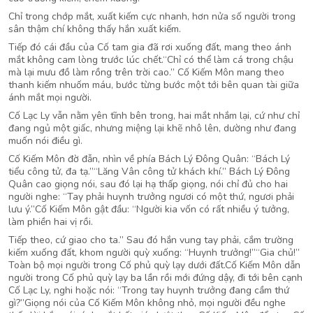
Chỉ trong chớp mắt, xuất kiếm cực nhanh, hơn nửa số người trong
sân thậm chí không thấy hắn xuất kiếm.
Tiếp đó cái đầu của Cố tam gia đã rơi xuống đất, mang theo ánh
mắt không cam lòng trước lúc chết.“Chỉ có thể làm cá trong chậu
mà lại mưu đồ làm rồng trên trời cao.” Cố Kiếm Môn mang theo
thanh kiếm nhuốm máu, bước từng bước một tới bên quan tài giữa
ánh mắt mọi người.
Cố Lạc Ly vẫn nằm yên tĩnh bên trong, hai mắt nhắm lại, cứ như chỉ
đang ngủ một giấc, nhưng miệng lại khẽ nhô lên, dường như đang
muốn nói điều gì.
Cố Kiếm Môn đờ đẫn, nhìn về phía Bách Lý Đông Quân: “Bách Lý
tiểu công tử, đa tạ.”“Lăng Vân công tử khách khí.” Bách Lý Đông
Quân cao giọng nói, sau đó lại hạ thấp giọng, nói chỉ đủ cho hai
người nghe: “Tay phải huynh trưởng ngươi có một thứ, ngươi phải
lưu ý.”Cố Kiếm Môn gật đầu: “Người kia vốn có rất nhiều ý tưởng,
làm phiền hai vị rồi.
Tiếp theo, cứ giao cho ta.” Sau đó hắn vung tay phải, cắm trường
kiếm xuống đất, khom người quỳ xuống: “Huynh trưởng!”“Gia chủ!”
Toàn bộ mọi người trong Cố phủ quỳ lạy dưới đất.Cố Kiếm Môn dẫn
người trong Cố phủ quỳ lạy ba lần rồi mới đứng dậy, đi tới bên cạnh
Cố Lạc Ly, nghi hoặc nói: “Trong tay huynh trưởng đang cầm thứ
gì?”Giọng nói của Cố Kiếm Môn không nhỏ, mọi người đều nghe