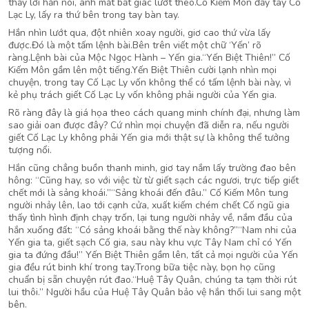
thấy lời hắn nói, ánh mắt bất giác lướt theo.Cố Kiếm Môn đẩy tay Cố
Lạc Ly, lấy ra thứ bên trong tay bàn tay.
Hắn nhìn lướt qua, đột nhiên xoay người, giơ cao thứ vừa lấy
được.Đó là một tấm lệnh bài.Bên trên viết một chữ ‘Yến’ rõ
ràng.Lệnh bài của Mộc Ngọc Hành – Yến gia.“Yến Biệt Thiên!” Cố
Kiếm Môn gầm lên một tiếng.Yến Biệt Thiên cười lạnh nhìn mọi
chuyện, trong tay Cố Lạc Ly vốn không thể có tấm lệnh bài này, vì
kẻ phụ trách giết Cố Lạc Ly vốn không phải người của Yến gia.
Rõ ràng đây là giá họa theo cách quang minh chính đại, nhưng làm
sao giải oan được đây? Cứ nhìn mọi chuyện đã diễn ra, nếu người
giết Cố Lạc Ly không phải Yến gia mới thật sự là không thể tưởng
tượng nổi.
Hắn cũng chẳng buồn thanh minh, giơ tay nắm lấy trường đao bên
hông: “Cũng hay, so với việc từ từ giết sạch các ngươi, trực tiếp giết
chết mới là sảng khoái.”“Sảng khoái đến đâu.” Cố Kiếm Môn tung
người nhảy lên, lao tới cạnh cửa, xuất kiếm chém chết Cố ngũ gia
thấy tình hình định chạy trốn, lại tung người nhảy về, nắm đầu của
hắn xuống đất: “Có sảng khoái bằng thế này không?”“Nam nhi của
Yến gia ta, giết sạch Cố gia, sau này khu vực Tây Nam chỉ có Yến
gia ta đứng đầu!” Yến Biệt Thiên gầm lên, tất cả mọi người của Yến
gia đều rút binh khí trong tay.Trong bữa tiệc này, bọn họ cũng
chuẩn bị sẵn chuyện rút đao.“Huệ Tây Quân, chúng ta tạm thời rút
lui thôi.” Người hầu của Huệ Tây Quân bảo vệ hắn thối lui sang một
bên.