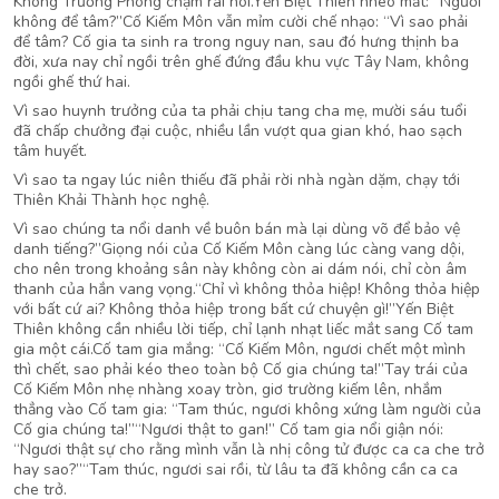
Không Trường Phong chậm rãi nói.Yến Biệt Thiên nheo mắt: “Ngươi
không để tâm?”Cố Kiếm Môn vẫn mỉm cười chế nhạo: “Vì sao phải
để tâm? Cố gia ta sinh ra trong nguy nan, sau đó hưng thịnh ba
đời, xưa nay chỉ ngồi trên ghế đứng đầu khu vực Tây Nam, không
ngồi ghế thứ hai.
Vì sao huynh trưởng của ta phải chịu tang cha mẹ, mười sáu tuổi
đã chấp chưởng đại cuộc, nhiều lần vượt qua gian khó, hao sạch
tâm huyết.
Vì sao ta ngay lúc niên thiếu đã phải rời nhà ngàn dặm, chạy tới
Thiên Khải Thành học nghệ.
Vì sao chúng ta nổi danh về buôn bán mà lại dùng võ để bảo vệ
danh tiếng?”Giọng nói của Cố Kiếm Môn càng lúc càng vang dội,
cho nên trong khoảng sân này không còn ai dám nói, chỉ còn âm
thanh của hắn vang vọng.“Chỉ vì không thỏa hiệp! Không thỏa hiệp
với bất cứ ai? Không thỏa hiệp trong bất cứ chuyện gì!”Yến Biệt
Thiên không cần nhiều lời tiếp, chỉ lạnh nhạt liếc mắt sang Cố tam
gia một cái.Cố tam gia mắng: “Cố Kiếm Môn, ngươi chết một mình
thì chết, sao phải kéo theo toàn bộ Cố gia chúng ta!”Tay trái của
Cố Kiếm Môn nhẹ nhàng xoay tròn, giơ trường kiếm lên, nhắm
thẳng vào Cố tam gia: “Tam thúc, ngươi không xứng làm người của
Cố gia chúng ta!”“Ngươi thật to gan!” Cố tam gia nổi giận nói:
“Ngươi thật sự cho rằng mình vẫn là nhị công tử được ca ca che trở
hay sao?”“Tam thúc, ngươi sai rồi, từ lâu ta đã không cần ca ca
che trở.