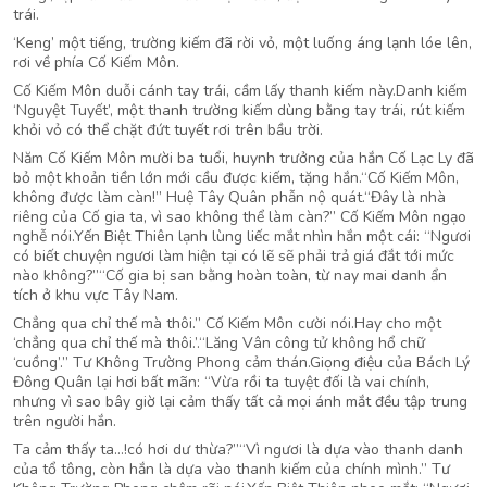
trái.
‘Keng’ một tiếng, trường kiếm đã rời vỏ, một luống áng lạnh lóe lên,
rơi về phía Cố Kiếm Môn.
Cố Kiếm Môn duỗi cánh tay trái, cầm lấy thanh kiếm này.Danh kiếm
‘Nguyệt Tuyết’, một thanh trường kiếm dùng bằng tay trái, rút kiếm
khỏi vỏ có thể chặt đứt tuyết rơi trên bầu trời.
Năm Cố Kiếm Môn mười ba tuổi, huynh trưởng của hắn Cố Lạc Ly đã
bỏ một khoản tiền lớn mới cầu được kiếm, tặng hắn.“Cố Kiếm Môn,
không được làm càn!” Huệ Tây Quân phẫn nộ quát.“Đây là nhà
riêng của Cố gia ta, vì sao không thể làm càn?” Cố Kiếm Môn ngạo
nghễ nói.Yến Biệt Thiên lạnh lùng liếc mắt nhìn hắn một cái: “Ngươi
có biết chuyện ngươi làm hiện tại có lẽ sẽ phải trả giá đắt tới mức
nào không?”“Cố gia bị san bằng hoàn toàn, từ nay mai danh ẩn
tích ở khu vực Tây Nam.
Chẳng qua chỉ thế mà thôi.” Cố Kiếm Môn cười nói.Hay cho một
‘chẳng qua chỉ thế mà thôi.’.“Lăng Vân công tử không hổ chữ
‘cuồng’.” Tư Không Trường Phong cảm thán.Giọng điệu của Bách Lý
Đông Quân lại hơi bất mãn: “Vừa rồi ta tuyệt đối là vai chính,
nhưng vì sao bây giờ lại cảm thấy tất cả mọi ánh mắt đều tập trung
trên người hắn.
Ta cảm thấy ta…!có hơi dư thừa?”“Vì ngươi là dựa vào thanh danh
của tổ tông, còn hắn là dựa vào thanh kiếm của chính mình.” Tư