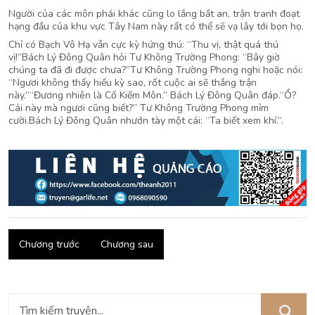
Người của các môn phái khác cũng lo lắng bất an, trận tranh đoạt
hạng đầu của khu vực Tây Nam này rất có thể sẽ vạ lây tới bọn họ.
Chỉ có Bạch Vô Hạ vẫn cực kỳ hứng thú: “Thu vị, thật quá thú
vị!”Bách Lý Đông Quân hỏi Tư Không Trường Phong: “Bây giờ
chúng ta đã đi được chưa?”Tư Không Trường Phong nghi hoặc nói:
“Ngươi không thấy hiếu kỳ sao, rốt cuộc ai sẽ thắng trận
này.”“Đương nhiên là Cố Kiếm Môn.” Bách Lý Đông Quân đáp.“Ồ?
Cái này mà ngươi cũng biết?” Tư Không Trường Phong mỉm
cười.Bách Lý Đông Quân nhướn tày một cái: “Ta biết xem khí.”.
Chương trước
Chương sau