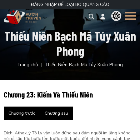
ĐĂNG NHẬP ĐỂ LOẠI BỎ QUẢNG CÁO
Thiếu Niên Bạch Mã Túy Xuân
Phong
Trang chủ
Thiếu Niên Bạch Mã Túy Xuân Phong
Chương 23: Kiếm Và Thiếu Niên
Chương trước
Chương sau
Dịch: AthoxLý Tô Ly vẫn luôn đứng sau đám người im lặng không
nói gì, lập tức bước lên trước một bước, đột nhiên vung cánh tay