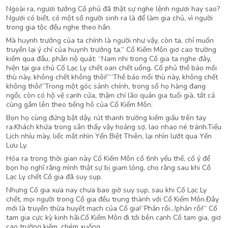
Ngoài ra, ngươi tưởng Cố phủ đã thật sự nghe lệnh ngươi hay sao?
Ngươi có biết, có một số người sinh ra là để làm gia chủ, vì người
trong gia tộc đều nghe theo hắn.
Mà huynh trưởng của ta chính là người như vậy, còn ta, chỉ muốn
truyền lại ý chí của huynh trưởng ta.” Cố Kiếm Môn giơ cao trường
kiếm qua đầu, phẫn nộ quát: “Nam nhi trong Cố gia ta nghe đây,
hiện tại gia chủ Cố Lạc Ly chết oan chết uổng, Cố phủ thề báo mối
thù này, không chết không thôi!”“Thề báo mối thù này, không chết
không thôi!”Trong một góc sảnh chính, trong số họ hàng đang
ngồi, còn có hộ vệ cạnh cửa, thậm chí lão quản gia tuổi già, tất cả
cùng gầm lên theo tiếng hô của Cố Kiếm Môn.
Bọn họ cùng đứng bật dậy, rút thanh trường kiếm giấu trên tay
ra.Khách khứa trong sân thấy vậy hoảng sợ, lao nhao né tránh.Tiếu
Lịch nhíu mày, liếc mắt nhìn Yến Biệt Thiên, lại nhìn lướt qua Yến
Lưu Ly.
Hóa ra trong thời gian này Cố Kiếm Môn cố tình yếu thế, cố ý để
bọn họ nghĩ rằng mình thật sự bị giam lỏng, cho rằng sau khi Cố
Lạc Ly chết Cố gia đã suy sụp.
Nhưng Cố gia xưa nay chưa bao giờ suy sụp, sau khi Cố Lạc Ly
chết, mọi người trong Cố gia đều trung thành với Cố Kiếm Môn.Đây
mới là truyền thừa huyết mạch của Cố gia!“Phản rồi…!phản rồi!” Cố
tam gia cực kỳ kinh hãi.Cố Kiếm Môn đi tới bên cạnh Cố tam gia, giơ
cao trường kiếm, chém xuống.