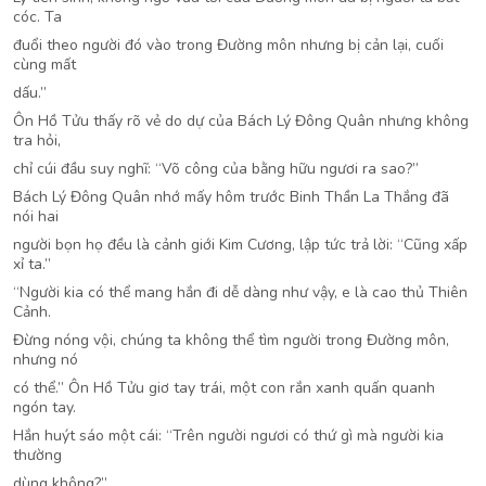
cóc. Ta
đuổi theo người đó vào trong Đường môn nhưng bị cản lại, cuối
cùng mất
dấu.”
Ôn Hồ Tửu thấy rõ vẻ do dự của Bách Lý Đông Quân nhưng không
tra hỏi,
chỉ cúi đầu suy nghĩ: “Võ công của bằng hữu ngươi ra sao?”
Bách Lý Đông Quân nhớ mấy hôm trước Binh Thần La Thắng đã
nói hai
người bọn họ đều là cảnh giới Kim Cương, lập tức trả lời: “Cũng xấp
xỉ ta.”
“Người kia có thể mang hắn đi dễ dàng như vậy, e là cao thủ Thiên
Cảnh.
Đừng nóng vội, chúng ta không thể tìm người trong Đường môn,
nhưng nó
có thể.” Ôn Hồ Tửu giơ tay trái, một con rắn xanh quấn quanh
ngón tay.
Hắn huýt sáo một cái: “Trên người ngươi có thứ gì mà người kia
thường
dùng không?”