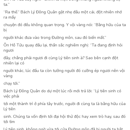
ta.”
“Ra thế.” Bách Lý Đông Quân gật nhẹ đầu một cái, đột nhiên nhớ
ra mấy
chuyện đó đều không quan trọng. Y vội vàng nói: “Bằng hữu của ta
bị
người khác đưa vào trong Đường môn, sau đó biến mất.”
Ôn Hồ Tửu quay đầu lại, thần sắc nghiêm nghị: “Ta đang định hỏi
ngươi
đây, chẳng phải ngươi đi cùng Lý tiên sinh à? Sao bên cạnh đột
nhiên lại có
người khác, lúc đầu ta còn tưởng người đó cưỡng ép ngươi nên vội
vàng
chạy tới.”
Bách Lý Đông Quân do dự một lúc rồi mới trả lời: “Lý tiên sinh có
việc phải
tới một thành trì ở phía tây trước, người đi cùng ta là bằng hữu của
Lý tiên
sinh. Chúng ta vốn định tới đại hội thử độc hay xem trò hay, sau đó
tới tìm
Lý tiên sinh, không ngờ vừa tới cửa Đường môn đã bị người ta bắt