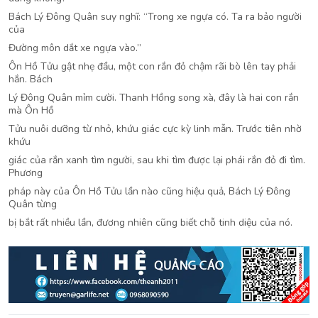
Bách Lý Đông Quân suy nghĩ: “Trong xe ngựa có. Ta ra bảo người
của
Đường môn dắt xe ngựa vào.”
Ôn Hồ Tửu gật nhẹ đầu, một con rắn đỏ chậm rãi bò lên tay phải
hắn. Bách
Lý Đông Quân mỉm cười. Thanh Hồng song xà, đây là hai con rắn
mà Ôn Hồ
Tửu nuôi dưỡng từ nhỏ, khứu giác cực kỳ linh mẫn. Trước tiên nhờ
khứu
giác của rắn xanh tìm người, sau khi tìm được lại phái rắn đỏ đi tìm.
Phương
pháp này của Ôn Hồ Tửu lần nào cũng hiệu quả, Bách Lý Đông
Quân từng
bị bắt rất nhiều lần, đương nhiên cũng biết chỗ tinh diệu của nó.