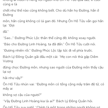
cùng e là
chết như thế nào cũng không biết. Cho dù hắn họ Đường, hắn ở
Đường
môn, hắn cũng không có lá gan đó. Nhưng Ôn Hồ Tửu vẫn gọi hắn
lại: “Đợi
đã.”
“Sao…” Đường Phúc Lộc thân thể cứng đờ, không xoay người.
“Báo cho Đường Linh Hoàng, ta đã đến.” Ôn Hồ Tửu cười nói.
“Đương nhiên rồi.” Đường Phúc Lộc lập tức đi về phía trước.
Bách Lý Đông Quân gãi đầu một cái: “Mẹ con nói thà gặp Diêm
Vương
đừng chọc Đường môn, nhưng sao người của Đường môn thấy cậu
lại sợ
hãi như vậy?”
Ôn Hồ Tửu nhún vai: “Đường môn có tổng cộng mấy trăm đệ tử, có
mấy ai
không sợ cậu của ngươi?”
“Vậy Đường Linh Hoàng kia là ai?” Bách Lý Đông Quân hỏi.
Ôn Hồ Tửu suy nghĩ: “Chính là một trong những người không sợ