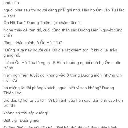
nhỏ, còn
người phía sau thì ngươi càng phải ghi nhớ. Hắn họ Ôn, Lão Tự Hào
Ôn gia,
Ôn Hồ Tửu.” Đường Thiên Lộc chậm rãi nói.
Nghe thấy cái tên đó, cuối cùng thần sắc Đường Liên Nguyệt cũng
chấn
động: “Hắn chính là Ôn Hồ Tửu?”
“Đúng. Xưa nay người của Ôn gia rất khiêm tốn, ít khi đi lại trên
giang hồ,
chỉ có Ôn Hồ Tửu là ngoại lệ. Bình thường người nhà họ Ôn muốn
tránh
hiềm nghi nên tuyệt đối không vào ở trong Đường môn, nhưng Ôn
Hồ Tửu
há miệng là đòi phòng khách, ngươi biết vì sao không? Đường
Thiên Lộc
thở dài, tự hỏi tự trả lời: “Vì bản lĩnh của hắn cao. Bản lĩnh cao hơn
trời thì
không sợ trời sập xuống!”
Biệt viện Đường môn.
Đường Phúc Lộc cúi đầu nói: “Đại hội thử độc sẽ được tiến hành