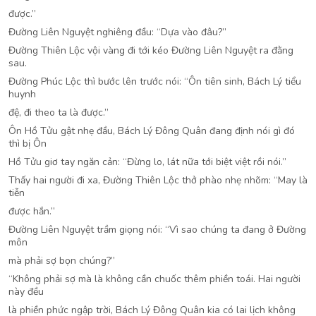
được.”
Đường Liên Nguyệt nghiêng đầu: “Dựa vào đâu?”
Đường Thiên Lộc vội vàng đi tới kéo Đường Liên Nguyệt ra đằng
sau.
Đường Phúc Lộc thì bước lên trước nói: “Ôn tiên sinh, Bách Lý tiểu
huynh
đệ, đi theo ta là được.”
Ôn Hồ Tửu gật nhẹ đầu, Bách Lý Đông Quân đang định nói gì đó
thì bị Ôn
Hồ Tửu giơ tay ngăn cản: “Đừng lo, lát nữa tới biệt việt rồi nói.”
Thấy hai người đi xa, Đường Thiên Lộc thở phào nhẹ nhõm: “May là
tiễn
được hắn.”
Đường Liên Nguyệt trầm giọng nói: “Vì sao chúng ta đang ở Đường
môn
mà phải sợ bọn chúng?”
“Không phải sợ mà là không cần chuốc thêm phiền toái. Hai người
này đều
là phiền phức ngập trời, Bách Lý Đông Quân kia có lai lịch không