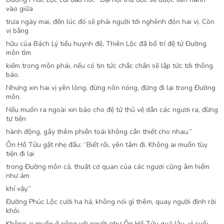
vào giữa
trưa ngày mai, đến lúc đó sẽ phái người tới nghênh đón hai vị. Còn
vị bằng
hữu của Bách Lý tiểu huynh đệ, Thiên Lộc đã bố trí đệ tử Đường
môn tìm
kiếm trong môn phái, nếu có tin tức chắc chắn sẽ lập tức tới thông
báo.
Nhưng xin hai vị yên lòng, đừng nôn nóng, đừng đi lại trong Đường
môn.
Nếu muốn ra ngoài xin báo cho đệ tử thủ vệ dẫn các ngươi ra, đừng
tự tiện
hành động, gây thêm phiền toái không cần thiết cho nhau.”
Ôn Hồ Tửu gật nhẹ đầu: “Biết rồi, yên tâm đi. Không ai muốn tùy
tiện đi lại
trong Đường môn cả, thuật cơ quan của các ngươi cũng âm hiểm
như ám
khí vậy.”
Đường Phúc Lộc cười ha hả, không nói gì thêm, quay người định rời
khỏi.
Không ai muốn ở riêng với người như Ôn Hồ Tửu quá lâu, vì cuối