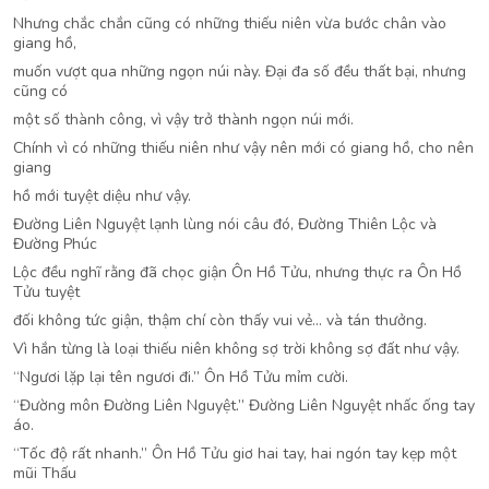
Nhưng chắc chắn cũng có những thiếu niên vừa bước chân vào
giang hồ,
muốn vượt qua những ngọn núi này. Đại đa số đều thất bại, nhưng
cũng có
một số thành công, vì vậy trở thành ngọn núi mới.
Chính vì có những thiếu niên như vậy nên mới có giang hồ, cho nên
giang
hồ mới tuyệt diệu như vậy.
Đường Liên Nguyệt lạnh lùng nói câu đó, Đường Thiên Lộc và
Đường Phúc
Lộc đều nghĩ rằng đã chọc giận Ôn Hồ Tửu, nhưng thực ra Ôn Hồ
Tửu tuyệt
đối không tức giận, thậm chí còn thấy vui vẻ… và tán thưởng.
Vì hắn từng là loại thiếu niên không sợ trời không sợ đất như vậy.
“Ngươi lặp lại tên ngươi đi.” Ôn Hồ Tửu mỉm cười.
“Đường môn Đường Liên Nguyệt.” Đường Liên Nguyệt nhấc ống tay
áo.
“Tốc độ rất nhanh.” Ôn Hồ Tửu giơ hai tay, hai ngón tay kẹp một
mũi Thấu