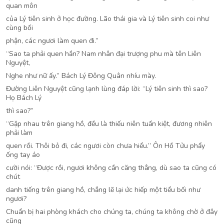
quan môn
của Lý tiên sinh ở học đường. Lão thái gia và Lý tiên sinh coi như
cùng bối
phận, các ngươi làm quen đi.”
“Sao ta phải quen hắn? Nam nhân đại trượng phu mà tên Liên
Nguyệt,
Nghe như nữ ấy.” Bách Lý Đông Quân nhíu mày.
Đường Liên Nguyệt cũng lạnh lùng đáp lời: “Lý tiên sinh thì sao?
Họ Bách Lý
thì sao?”
“Gặp nhau trên giang hồ, đều là thiếu niên tuấn kiệt, đương nhiên
phải làm
quen rồi. Thôi bỏ đi, các ngươi còn chưa hiểu.” Ôn Hồ Tửu phẩy
ống tay áo
cười nói: “Được rồi, ngươi không cần căng thẳng, dù sao ta cũng có
chút
danh tiếng trên giang hồ, chẳng lẽ lại ức hiếp một tiểu bối như
ngươi?
Chuẩn bị hai phòng khách cho chúng ta, chúng ta không chờ ở đây
cũng