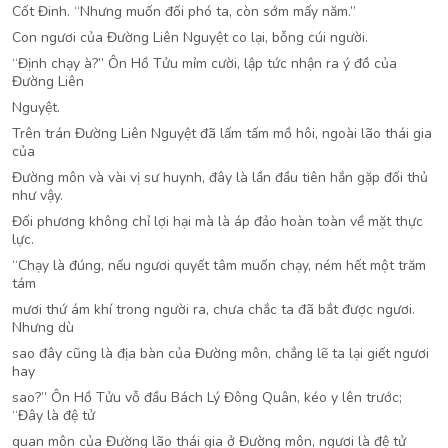
Cốt Đinh. “Nhưng muốn đối phó ta, còn sớm mấy năm.”
Con ngươi của Đường Liên Nguyệt co lại, bỗng cúi người.
“Định chạy à?” Ôn Hồ Tửu mỉm cười, lập tức nhận ra ý đồ của
Đường Liên
Nguyệt.
Trên trán Đường Liên Nguyệt đã lấm tấm mồ hôi, ngoài lão thái gia
của
Đường môn và vài vị sư huynh, đây là lần đầu tiên hắn gặp đối thủ
như vậy.
Đối phương không chỉ lợi hại mà là áp đảo hoàn toàn về mặt thực
lực.
“Chạy là đúng, nếu ngươi quyết tâm muốn chạy, ném hết một trăm
tám
mươi thứ ám khí trong người ra, chưa chắc ta đã bắt được ngươi.
Nhưng dù
sao đây cũng là địa bàn của Đường môn, chẳng lẽ ta lại giết ngươi
hay
sao?” Ôn Hồ Tửu vỗ đầu Bách Lý Đông Quân, kéo y lên trước;
“Đây là đệ tử
quan môn của Đường lão thái gia ở Đường môn, ngươi là đệ tử