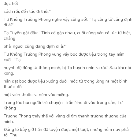
đọc hết
sách rồi, đến lúc đi thôi.”
Tư Không Trường Phong nghe vậy sửng sốt: “Tạ công tử cũng định
đi à?”
Tạ Tuyên gật đầu: “Tình cờ gặp nhau, cuối cùng vẫn có lúc từ biệt,
chẳng
phải ngươi cũng đang định đi à?”
Tư Không Trường Phong vung vẩy bọc dược liệu trong tay, mỉm
cười: “Tạ
huynh đệ đúng là thông minh, bị Tạ huynh nhìn ra rồi.” Sau khi nói
xong,
hắn đặt bọc dược liệu xuống dưới, móc từ trong lòng ra một bình
thuốc, đổ
một viên thuốc ra ném vào miệng.
Trong lúc hai người trò chuyện, Trần Nho đi vào trong sân, Tư
Không
Trường Phong thấy thế vội vàng đi tìm thanh trường thương của
mình.
Đáng lẽ bây giờ hắn đã luyện được một lượt, nhưng hôm nay phải
tới Thu