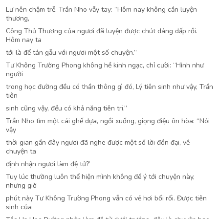
Lư nên chậm trễ. Trần Nho vẫy tay: “Hôm nay không cần luyện
thương,
Công Thủ Thương của ngươi đã luyện được chút dáng dấp rồi.
Hôm nay ta
tới là để tán gẫu với ngươi một số chuyện.”
Tư Không Trường Phong không hề kinh ngạc, chỉ cười: “Hình như
người
trong học đường đều có thần thông gì đó, Lý tiên sinh như vậy, Trần
tiên
sinh cũng vậy, đều có khả năng tiên tri.”
Trần Nho tìm một cái ghế dựa, ngồi xuống, giọng điệu ôn hòa: “Nói
vậy
thời gian gần đây ngươi đã nghe được một số lời đồn đại, về
chuyện ta
định nhận ngươi làm đệ tử?’
Tuy lúc thường luôn thể hiện mình không để ý tới chuyện này,
nhưng giờ
phút này Tư Không Trường Phong vẫn có vẻ hơi bối rối. Được tiên
sinh của