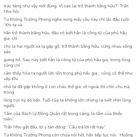
trác táng như vậy mới đúng. Vì sao lại trở thành bằng hữu?” Trần
Nho hỏi.
Tư Không Trường Phong nghe xong mấy câu này chỉ lắc đầu cười:
“Khi ta và
hắn trở thành bằng hữu, đâu có biết hắn là công tử của phủ hầu
gia, chỉ
cho là hai người xa lạ gặp gỡ, trở thành bằng hữu, cùng nhau xông
xáo
giang hồ. Sau này biết hắn là công tử của phủ hầu gia, trong lòng
cũng chỉ
cảm thấy, hóa ra người lớn lên trong phủ hầu gia… cũng có thể như
vậy. Khi
nhỏ ta đã gặp không ít con cháu thế gia, vẻ ngoài thì chỉn chu mà
trong
lòng cực kỳ dơ bẩn. Tuổi của ta không lớn nhưng lại biết nhìn lòng
người.
Tâm của Bách Lý Đông Quân rất trong sáng, là tâm của thiếu
niên.”
Trần Nho gật đầu, tỏ ý tán đồng: “Câu trả lời rất hay.”
Tư Không Trường Phong còn chưa nói hết, hắn tiếp tục nói: “Huống