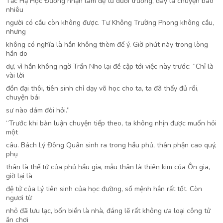
Tắc Hạ Học Đường nhận làm đệ tử dưới trướng, đây là chuyện bao
nhiêu
người có cầu còn không được. Tư Không Trường Phong không cầu,
nhưng
không có nghĩa là hắn không thèm để ý. Giờ phút này trong lòng
hắn do
dự, vì hắn không ngờ Trần Nho lại đề cập tới việc này trước: “Chỉ là
vài lời
đồn đại thôi, tiên sinh chỉ dạy võ học cho ta, ta đã thấy đủ rồi,
chuyện bái
sư nào dám đòi hỏi.”
“Trước khi bàn luận chuyện tiếp theo, ta không nhịn được muốn hỏi
một
câu. Bách Lý Đông Quân sinh ra trong hầu phủ, thân phận cao quý,
phụ
thân là thế tử của phủ hầu gia, mẫu thân là thiên kim của Ôn gia,
giờ lại là
đệ tử của Lý tiên sinh của học đường, số mệnh hắn rất tốt. Còn
ngươi từ
nhỏ đã lưu lạc, bốn biển là nhà, đáng lẽ rất không ưa loại công tử
ăn chơi