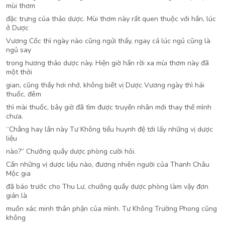
mùi thơm
đặc trưng của thảo dược. Mùi thơm này rất quen thuộc với hắn, lúc
ở Dược
Vương Cốc thì ngày nào cũng ngửi thấy, ngay cả lúc ngủ cũng là
ngủ say
trong hương thảo dược này. Hiện giờ hắn rời xa mùi thơm này đã
một thời
gian, cũng thấy hơi nhớ, không biết vị Dược Vương ngày thì hái
thuốc, đêm
thì mài thuốc, bây giờ đã tìm được truyền nhân mới thay thế mình
chưa.
“Chẳng hay lần này Tư Không tiểu huynh đệ tới lấy những vị dược
liệu
nào?” Chưởng quầy dược phòng cười hỏi.
Cần những vị dược liệu nào, đương nhiên người của Thanh Châu
Mộc gia
đã báo trước cho Thu Lư, chưởng quầy dược phòng làm vậy đơn
giản là
muốn xác minh thân phận của mình. Tư Không Trường Phong cũng
không