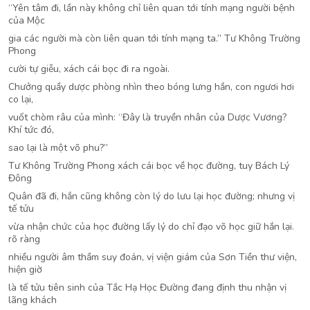
“Yên tâm đi, lần này không chỉ liên quan tới tính mạng người bệnh
của Mộc
gia các người mà còn liên quan tới tính mạng ta.” Tư Không Trường
Phong
cười tự giễu, xách cái bọc đi ra ngoài.
Chưởng quầy dược phòng nhìn theo bóng lưng hắn, con ngươi hơi
co lại,
vuốt chòm râu của mình: “Đây là truyền nhân của Dược Vương?
Khí tức đó,
sao lại là một võ phu?”
Tư Không Trường Phong xách cái bọc về học đường, tuy Bách Lý
Đông
Quân đã đi, hắn cũng không còn lý do lưu lại học đường; nhưng vị
tế tửu
vừa nhận chức của học đường lấy lý do chỉ đạo võ học giữ hắn lại.
rõ ràng
nhiều người âm thầm suy đoán, vị viện giám của Sơn Tiền thư viện,
hiện giờ
là tế tửu tiên sinh của Tắc Hạ Học Đường đang định thu nhận vị
lãng khách