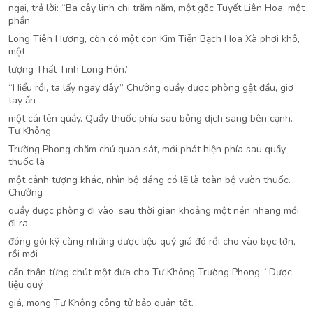
ngại, trả lời: “Ba cây linh chi trăm năm, một gốc Tuyết Liên Hoa, một
phần
Long Tiên Hương, còn có một con Kim Tiễn Bạch Hoa Xà phơi khô,
một
lượng Thất Tinh Long Hồn.”
“Hiểu rồi, ta lấy ngay đây.” Chưởng quầy dược phòng gật đầu, giơ
tay ấn
một cái lên quầy. Quầy thuốc phía sau bỗng dịch sang bên cạnh.
Tư Không
Trường Phong chăm chú quan sát, mới phát hiện phía sau quầy
thuốc là
một cảnh tượng khác, nhìn bộ dáng có lẽ là toàn bộ vườn thuốc.
Chưởng
quầy dược phòng đi vào, sau thời gian khoảng một nén nhang mới
đi ra,
đóng gói kỹ càng những dược liệu quý giá đó rồi cho vào bọc lớn,
rồi mới
cẩn thận từng chút một đưa cho Tư Không Trường Phong: “Dược
liệu quý
giá, mong Tư Không công tử bảo quản tốt.”