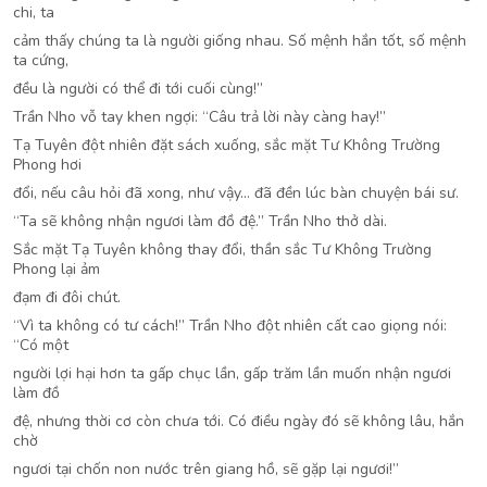
chi, ta
cảm thấy chúng ta là người giống nhau. Số mệnh hắn tốt, số mệnh
ta cứng,
đều là người có thể đi tới cuối cùng!”
Trần Nho vỗ tay khen ngợi: “Câu trả lời này càng hay!”
Tạ Tuyên đột nhiên đặt sách xuống, sắc mặt Tư Không Trường
Phong hơi
đổi, nếu câu hỏi đã xong, như vậy… đã đền lúc bàn chuyện bái sư.
“Ta sẽ không nhận ngươi làm đồ đệ.” Trần Nho thở dài.
Sắc mặt Tạ Tuyên không thay đổi, thần sắc Tư Không Trường
Phong lại ảm
đạm đi đôi chút.
“Vì ta không có tư cách!” Trần Nho đột nhiên cất cao giọng nói:
“Có một
người lợi hại hơn ta gấp chục lần, gấp trăm lần muốn nhận ngươi
làm đồ
đệ, nhưng thời cơ còn chưa tới. Có điều ngày đó sẽ không lâu, hắn
chờ
ngươi tại chốn non nước trên giang hồ, sẽ gặp lại ngươi!”