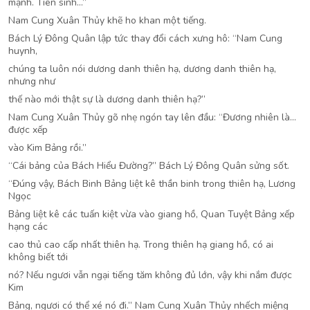
mạnh. Tiên sinh…”
Nam Cung Xuân Thủy khẽ ho khan một tiếng.
Bách Lý Đông Quân lập tức thay đổi cách xưng hô: “Nam Cung
huynh,
chúng ta luôn nói dương danh thiên hạ, dương danh thiên hạ,
nhưng như
thế nào mới thật sự là dương danh thiên hạ?”
Nam Cung Xuân Thủy gõ nhẹ ngón tay lên đầu: “Đương nhiên là…
được xếp
vào Kim Bảng rồi.”
“Cái bảng của Bách Hiểu Đường?” Bách Lý Đông Quân sửng sốt.
“Đúng vậy, Bách Binh Bảng liệt kê thần binh trong thiên hạ, Lương
Ngọc
Bảng liệt kê các tuấn kiệt vừa vào giang hồ, Quan Tuyệt Bảng xếp
hạng các
cao thủ cao cấp nhất thiên hạ. Trong thiên hạ giang hồ, có ai
không biết tới
nó? Nếu ngươi vẫn ngại tiếng tăm không đủ lớn, vậy khi nắm được
Kim
Bảng, ngươi có thể xé nó đi.” Nam Cung Xuân Thủy nhếch miệng