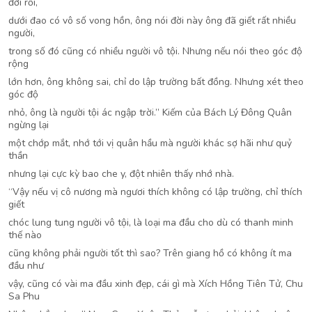
đời rồi,
dưới đao có vô số vong hồn, ông nói đời này ông đã giết rất nhiều
người,
trong số đó cũng có nhiều người vô tội. Nhưng nếu nói theo góc độ
rộng
lớn hơn, ông không sai, chỉ do lập trường bất đồng. Nhưng xét theo
góc độ
nhỏ, ông là người tội ác ngập trời.” Kiếm của Bách Lý Đông Quân
ngừng lại
một chớp mắt, nhớ tới vị quân hầu mà người khác sợ hãi như quỷ
thần
nhưng lại cực kỳ bao che y, đột nhiên thấy nhớ nhà.
“Vậy nếu vị cô nương mà ngươi thích không có lập trường, chỉ thích
giết
chóc lung tung người vô tội, là loại ma đầu cho dù có thanh minh
thế nào
cũng không phải người tốt thì sao? Trên giang hồ có không ít ma
đầu như
vậy, cũng có vài ma đầu xinh đẹp, cái gì mà Xích Hồng Tiên Tử, Chu
Sa Phu