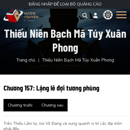
ĐĂNG NHẬP ĐỂ LOẠI BỎ QUẢNG CÁO
Thiếu Niên Bạch Mã Túy Xuân
Phong
Trang chủ
Thiếu Niên Bạch Mã Túy Xuân Phong
Chương 157: Lặng lẽ đợi tương phùng
Chương trước
Chương sau
Trên Thiếu Lâm tự, núi Võ Đang và xung quanh vị trí các đại môn
phái đều