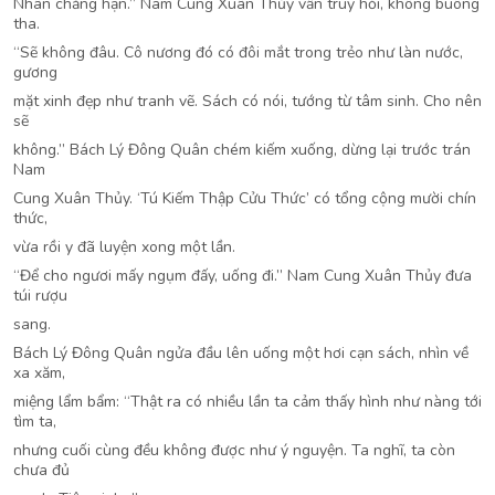
Nhân chẳng hạn.” Nam Cung Xuân Thủy vẫn truy hỏi, không buông
tha.
“Sẽ không đâu. Cô nương đó có đôi mắt trong trẻo như làn nước,
gương
mặt xinh đẹp như tranh vẽ. Sách có nói, tướng từ tâm sinh. Cho nên
sẽ
không.” Bách Lý Đông Quân chém kiếm xuống, dừng lại trước trán
Nam
Cung Xuân Thủy. ‘Tú Kiếm Thập Cửu Thức’ có tổng cộng mười chín
thức,
vừa rồi y đã luyện xong một lần.
“Để cho ngươi mấy ngụm đấy, uống đi.” Nam Cung Xuân Thủy đưa
túi rượu
sang.
Bách Lý Đông Quân ngửa đầu lên uống một hơi cạn sách, nhìn về
xa xăm,
miệng lẩm bẩm: “Thật ra có nhiều lần ta cảm thấy hình như nàng tới
tìm ta,
nhưng cuối cùng đều không được như ý nguyện. Ta nghĩ, ta còn
chưa đủ