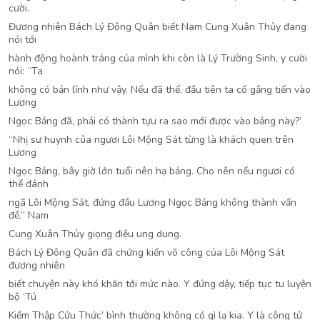
cười.
Đương nhiên Bách Lý Đông Quân biết Nam Cung Xuân Thủy đang
nói tới
hành động hoành tráng của mình khi còn là Lý Trường Sinh, y cười
nói: “Ta
không có bản lĩnh như vậy. Nếu đã thế, đầu tiên ta cố gắng tiến vào
Lương
Ngọc Bảng đã, phải có thành tựu ra sao mới được vào bảng này?’
“Nhị sư huynh của ngươi Lôi Mộng Sát từng là khách quen trên
Lương
Ngọc Bảng, bây giờ lớn tuổi nên hạ bảng. Cho nên nếu ngươi có
thể đánh
ngã Lôi Mộng Sát, đứng đầu Lương Ngọc Bảng không thành vấn
đề.” Nam
Cung Xuân Thủy giọng điệu ung dung.
Bách Lý Đông Quân đã chứng kiến võ công của Lôi Mộng Sát
đương nhiên
biết chuyện này khó khăn tới mức nào. Y đứng dậy, tiếp tục tu luyện
bộ ‘Tú
Kiếm Thập Cửu Thức’ bình thường không có gì lạ kia. Y là công tử