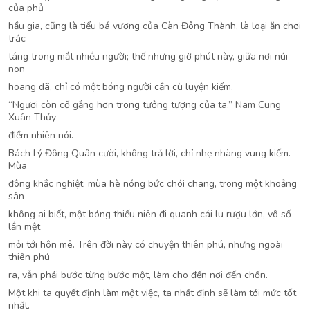
của phủ
hầu gia, cũng là tiểu bá vương của Càn Đông Thành, là loại ăn chơi
trác
táng trong mắt nhiều người; thế nhưng giờ phút này, giữa nơi núi
non
hoang dã, chỉ có một bóng người cần cù luyện kiếm.
“Ngươi còn cố gắng hơn trong tưởng tượng của ta.” Nam Cung
Xuân Thủy
điềm nhiên nói.
Bách Lý Đông Quân cười, không trả lời, chỉ nhẹ nhàng vung kiếm.
Mùa
đông khắc nghiệt, mùa hè nóng bức chói chang, trong một khoảng
sân
không ai biết, một bóng thiếu niên đi quanh cái lu rượu lớn, vô số
lần mệt
mỏi tới hôn mê. Trên đời này có chuyện thiên phú, nhưng ngoài
thiên phú
ra, vẫn phải bước từng bước một, làm cho đến nơi đến chốn.
Một khi ta quyết định làm một việc, ta nhất định sẽ làm tới mức tốt
nhất.