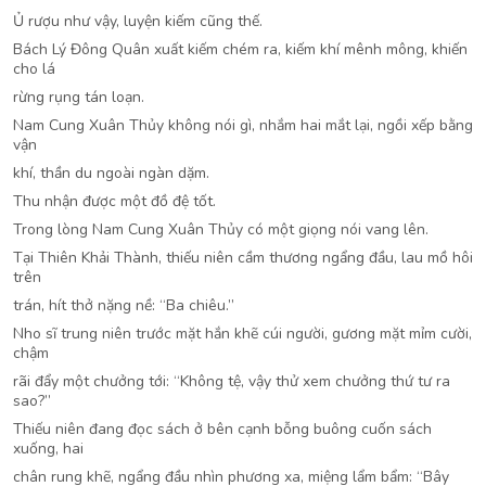
Ủ rượu như vậy, luyện kiếm cũng thế.
Bách Lý Đông Quân xuất kiếm chém ra, kiếm khí mênh mông, khiến
cho lá
rừng rụng tán loạn.
Nam Cung Xuân Thủy không nói gì, nhắm hai mắt lại, ngồi xếp bằng
vận
khí, thần du ngoài ngàn dặm.
Thu nhận được một đồ đệ tốt.
Trong lòng Nam Cung Xuân Thủy có một giọng nói vang lên.
Tại Thiên Khải Thành, thiếu niên cầm thương ngẩng đầu, lau mồ hôi
trên
trán, hít thở nặng nề: “Ba chiêu.”
Nho sĩ trung niên trước mặt hắn khẽ cúi người, gương mặt mỉm cười,
chậm
rãi đẩy một chưởng tới: “Không tệ, vậy thử xem chưởng thứ tư ra
sao?”
Thiếu niên đang đọc sách ở bên cạnh bỗng buông cuốn sách
xuống, hai
chân rung khẽ, ngẩng đầu nhìn phương xa, miệng lẩm bẩm: “Bây