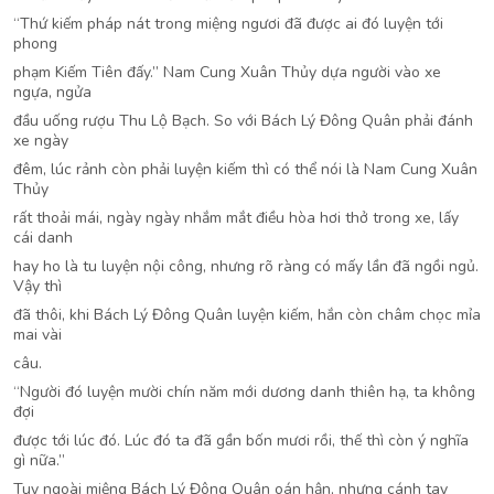
“Thứ kiếm pháp nát trong miệng ngươi đã được ai đó luyện tới
phong
phạm Kiếm Tiên đấy.” Nam Cung Xuân Thủy dựa người vào xe
ngựa, ngửa
đầu uống rượu Thu Lộ Bạch. So với Bách Lý Đông Quân phải đánh
xe ngày
đêm, lúc rảnh còn phải luyện kiếm thì có thể nói là Nam Cung Xuân
Thủy
rất thoải mái, ngày ngày nhắm mắt điều hòa hơi thở trong xe, lấy
cái danh
hay ho là tu luyện nội công, nhưng rõ ràng có mấy lần đã ngồi ngủ.
Vậy thì
đã thôi, khi Bách Lý Đông Quân luyện kiếm, hắn còn châm chọc mỉa
mai vài
câu.
“Người đó luyện mười chín năm mới dương danh thiên hạ, ta không
đợi
được tới lúc đó. Lúc đó ta đã gần bốn mươi rồi, thế thì còn ý nghĩa
gì nữa.”
Tuy ngoài miệng Bách Lý Đông Quân oán hận, nhưng cánh tay