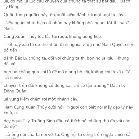
lại, đó mới là lúc câu chuyện của chúng ta thật sự bắt đầu.” Bách
Lý Đông
Quân tung người nhảy lên, xuất kiếm đánh rơi một loạt lá cây.
“Nếu ngươi phát hiện nữ nhân này không phải người tốt thì sao?”
Nam
Cung Xuân Thủy lúc lắc túi rượu, không uống tiếp.
“Tốt hay xấu là do thế nhân định nghĩa, ví dụ như Nam Quyết có ý
đồ tiến
đánh Bắc Ly chúng ta, đối với chúng ta thì bọn họ là xấu. Nhưng
đối với
bọn họ chẳng qua chỉ là để mở mang bờ cõi, không coi là xấu. Có
rất nhiều
chuyện trên đời không có đúng sai, chỉ có lập trường.” Bách Lý
Đông Quân
lại vung kiếm chém rơi một nhánh cây.
Nam Cung Xuân Thủy cười nói: “Ngươi còn biết nói mấy đạo lý này
cơ à, ai
dạy ngươi? Lý Trường Sinh đâu có thích nói những thứ đó với các
đồ đệ.”
“Là ông nội của ta nói với ta. Ông nội ta sống trên ngựa chiến cả