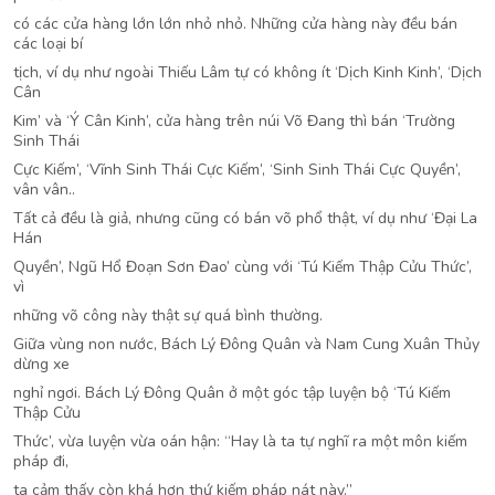
có các cửa hàng lớn lớn nhỏ nhỏ. Những cửa hàng này đều bán
các loại bí
tịch, ví dụ như ngoài Thiếu Lâm tự có không ít ‘Dịch Kinh Kinh’, ‘Dịch
Cân
Kim’ và ‘Ý Cân Kinh’, cửa hàng trên núi Võ Đang thì bán ‘Trường
Sinh Thái
Cực Kiếm’, ‘Vĩnh Sinh Thái Cực Kiếm’, ‘Sinh Sinh Thái Cực Quyền’,
vân vân..
Tất cả đều là giả, nhưng cũng có bán võ phổ thật, ví dụ như ‘Đại La
Hán
Quyền’, Ngũ Hổ Đoạn Sơn Đao’ cùng với ‘Tú Kiếm Thập Cửu Thức’,
vì
những võ công này thật sự quá bình thường.
Giữa vùng non nước, Bách Lý Đông Quân và Nam Cung Xuân Thủy
dừng xe
nghỉ ngơi. Bách Lý Đông Quân ở một góc tập luyện bộ ‘Tú Kiếm
Thập Cửu
Thức’, vừa luyện vừa oán hận: “Hay là ta tự nghĩ ra một môn kiếm
pháp đi,
ta cảm thấy còn khá hơn thứ kiếm pháp nát này.”