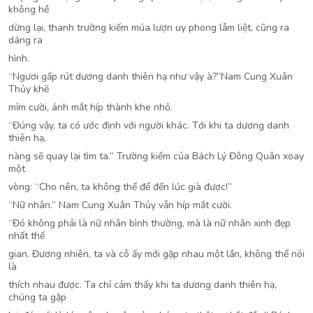
không hề
dừng lại, thanh trường kiếm múa lượn uy phong lẫm liệt, cũng ra
dáng ra
hình.
“Ngươi gấp rút dương danh thiên hạ như vậy à?”Nam Cung Xuân
Thủy khẽ
mỉm cười, ánh mắt híp thành khe nhỏ.
“Đúng vậy, ta có ước định với người khác. Tới khi ta dương danh
thiên hạ,
nàng sẽ quay lại tìm ta.” Trường kiếm của Bách Lý Đông Quân xoay
một
vòng: “Cho nên, ta không thể để đến lúc già được!”
“Nữ nhân.” Nam Cung Xuân Thủy vẫn híp mắt cười.
“Đó không phải là nữ nhân bình thường, mà là nữ nhân xinh đẹp
nhất thế
gian. Đương nhiên, ta và cô ấy mới gặp nhau một lần, không thể nói
là
thích nhau được. Ta chỉ cảm thấy khi ta dương danh thiên hạ,
chúng ta gặp