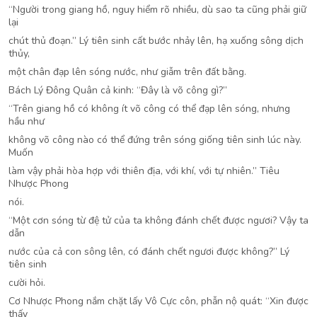
“Người trong giang hồ, nguy hiểm rõ nhiều, dù sao ta cũng phải giữ
lại
chút thủ đoạn.” Lý tiên sinh cất bước nhảy lên, hạ xuống sông dịch
thủy,
một chân đạp lên sóng nước, như giẫm trên đất bằng.
Bách Lý Đông Quân cả kinh: “Đây là võ công gì?”
“Trên giang hồ có không ít võ công có thể đạp lên sóng, nhưng
hầu như
không võ công nào có thể đứng trên sóng giống tiên sinh lúc này.
Muốn
làm vậy phải hòa hợp với thiên địa, với khí, với tự nhiên.” Tiêu
Nhược Phong
nói.
“Một cơn sóng từ đệ tử của ta không đánh chết được ngươi? Vậy ta
dẫn
nước của cả con sông lên, có đánh chết ngươi được không?” Lý
tiên sinh
cười hỏi.
Cơ Nhược Phong nắm chặt lấy Vô Cực côn, phẫn nộ quát: “Xin được
thấy