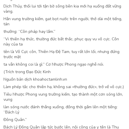
Dịch Thủy, thối lui tới tận bờ sông bên kia mới hạ xuống đất vững
vàng.
Hắn vung trường kiếm, gat bọt nước trên người, thở dài một tiếng,
tán
thưởng: “Côn pháp hay lắm.”
“Vi thiên hạ thức, thường đức bất thắc, phục quy vu vô cực. Côn
này của ta
tên là Vô Cực côn, Thiên Hạ Đệ Tam, tuy rất lớn lối, nhưng đứng
trước mặt
ta vẫn không coi là gì.” Cơ Nhược Phong ngạo nghễ nói.
(Trích trong Đạo Đức Kinh
Nguồn bản dịch khoahoctamlinh.vn
Làm phép tắc cho thiên hạ, không sai «thường đức», trở về vô cực.)
Tiêu Nhược Phong vung trường kiếm, tạo thành một cơn sóng lớn,
vung
làn sóng nước đánh thẳng xuống, đồng thời gầm lên một tiếng:
“Bách Lý
Đông Quân.”
Bách Lý Đông Quân lập tức bước lên, nội công của y tên là Thu