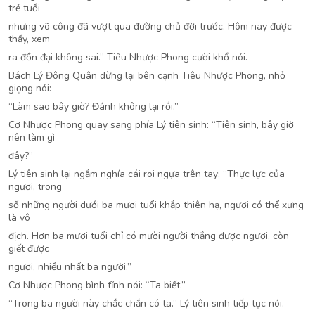
trẻ tuổi
nhưng võ công đã vượt qua đường chủ đời trước. Hôm nay được
thấy, xem
ra đồn đại không sai.” Tiêu Nhược Phong cười khổ nói.
Bách Lý Đông Quân dừng lại bên cạnh Tiêu Nhược Phong, nhỏ
giọng nói:
“Làm sao bây giờ? Đánh không lại rồi.”
Cơ Nhược Phong quay sang phía Lý tiên sinh: “Tiên sinh, bây giờ
nên làm gì
đây?”
Lý tiên sinh lại ngắm nghía cái roi ngựa trên tay: “Thực lực của
ngươi, trong
số những người dưới ba mươi tuổi khắp thiên hạ, ngươi có thể xưng
là vô
địch. Hơn ba mươi tuổi chỉ có mười người thắng được ngươi, còn
giết được
ngươi, nhiều nhất ba người.”
Cơ Nhược Phong bình tĩnh nói: “Ta biết.”
“Trong ba người này chắc chắn có ta.” Lý tiên sinh tiếp tục nói.