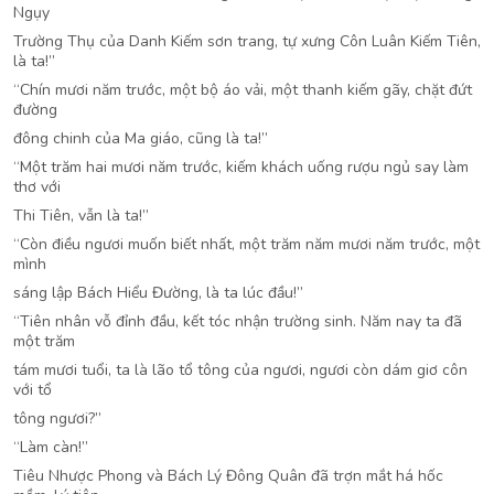
Ngụy
Trường Thụ của Danh Kiếm sơn trang, tự xưng Côn Luân Kiếm Tiên,
là ta!”
“Chín mươi năm trước, một bộ áo vải, một thanh kiếm gãy, chặt đứt
đường
đông chinh của Ma giáo, cũng là ta!”
“Một trăm hai mươi năm trước, kiếm khách uống rượu ngủ say làm
thơ với
Thi Tiên, vẫn là ta!”
“Còn điều ngươi muốn biết nhất, một trăm năm mươi năm trước, một
mình
sáng lập Bách Hiểu Đường, là ta lúc đầu!”
“Tiên nhân vỗ đỉnh đầu, kết tóc nhận trường sinh. Năm nay ta đã
một trăm
tám mươi tuổi, ta là lão tổ tông của ngươi, ngươi còn dám giơ côn
với tổ
tông ngươi?”
“Làm càn!”
Tiêu Nhược Phong và Bách Lý Đông Quân đã trợn mắt há hốc