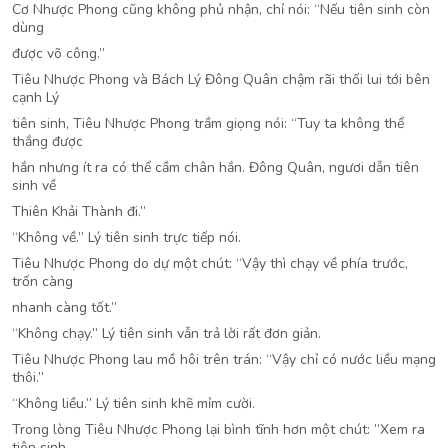
Cơ Nhược Phong cũng không phủ nhận, chỉ nói: “Nếu tiên sinh còn
dùng
được võ công.”
Tiêu Nhược Phong và Bách Lý Đông Quân chậm rãi thối lui tới bên
cạnh Lý
tiên sinh, Tiêu Nhược Phong trầm giọng nói: “Tuy ta không thể
thắng được
hắn nhưng ít ra có thể cầm chân hắn. Đông Quân, ngươi dẫn tiên
sinh về
Thiên Khải Thành đi.”
“Không về.” Lý tiên sinh trực tiếp nói.
Tiêu Nhược Phong do dự một chút: “Vậy thì chạy về phía trước,
trốn càng
nhanh càng tốt.”
“Không chạy.” Lý tiên sinh vẫn trả lời rất đơn giản.
Tiêu Nhược Phong lau mồ hôi trên trán: “Vậy chỉ có nước liều mạng
thôi.”
“Không liều.” Lý tiên sinh khẽ mỉm cười.
Trong lòng Tiêu Nhược Phong lại bình tĩnh hơn một chút: ”Xem ra
tiên sinh