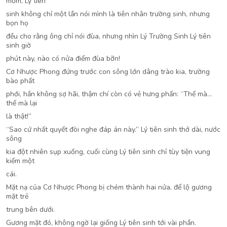
mồm, Lý tiên
sinh không chỉ một lần nói mình là tiên nhân trường sinh, nhưng
bọn họ
đều cho rằng ông chỉ nói đùa, nhưng nhìn Lý Trường Sinh Lý tiên
sinh giờ
phút này, nào có nửa điểm đùa bỡn!
Cơ Nhược Phong đứng trước con sông lớn dâng trào kia, trường
bào phất
phới, hắn không sợ hãi, thậm chí còn có vẻ hưng phấn: “Thế mà…
thế mà lại
là thật!”
“Sao cứ nhất quyết đòi nghe đáp án này.” Lý tiên sinh thở dài, nước
sông
kia đột nhiên sụp xuống, cuối cùng Lý tiên sinh chỉ tùy tiện vung
kiếm một
cái.
Mặt nạ của Cơ Nhược Phong bị chém thành hai nửa, để lộ gương
mặt trẻ
trung bên dưới.
Gương mặt đó, không ngờ lại giống Lý tiên sinh tới vài phần.