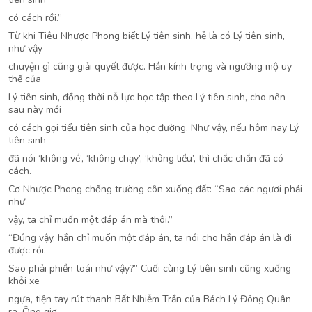
có cách rồi.”
Từ khi Tiêu Nhược Phong biết Lý tiên sinh, hễ là có Lý tiên sinh,
như vậy
chuyện gì cũng giải quyết được. Hắn kính trọng và ngưỡng mộ uy
thế của
Lý tiên sinh, đồng thời nỗ lực học tập theo Lý tiên sinh, cho nên
sau này mới
có cách gọi tiểu tiên sinh của học đường. Như vậy, nếu hôm nay Lý
tiên sinh
đã nói ‘không về’, ‘không chạy’, ‘không liều’, thì chắc chắn đã có
cách.
Cơ Nhược Phong chống trường côn xuống đất: “Sao các ngươi phải
như
vậy, ta chỉ muốn một đáp án mà thôi.”
“Đúng vậy, hắn chỉ muốn một đáp án, ta nói cho hắn đáp án là đi
được rồi.
Sao phải phiền toái như vậy?” Cuối cùng Lý tiên sinh cũng xuống
khỏi xe
ngựa, tiện tay rút thanh Bất Nhiễm Trần của Bách Lý Đông Quân
ra. Ông giơ