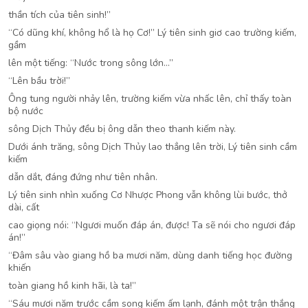
thần tích của tiên sinh!”
“Có dũng khí, không hổ là họ Cơ!” Lý tiên sinh giơ cao trường kiếm,
gầm
lên một tiếng: “Nước trong sông lớn…”
“Lên bầu trời!”
Ông tung người nhảy lên, trường kiếm vừa nhấc lên, chỉ thấy toàn
bộ nước
sông Dịch Thủy đều bị ông dẫn theo thanh kiếm này.
Dưới ánh trăng, sông Dịch Thủy lao thẳng lên trời, Lý tiên sinh cầm
kiếm
dẫn dắt, đáng đứng như tiên nhân.
Lý tiên sinh nhìn xuống Cơ Nhược Phong vẫn không lùi bước, thở
dài, cất
cao giọng nói: “Ngươi muốn đáp án, được! Ta sẽ nói cho ngươi đáp
án!”
“Đâm sâu vào giang hồ ba mươi năm, dùng danh tiếng học đường
khiến
toàn giang hồ kinh hãi, là ta!”
“Sáu mươi năm trước cầm song kiếm ấm lạnh, đánh một trận thắng