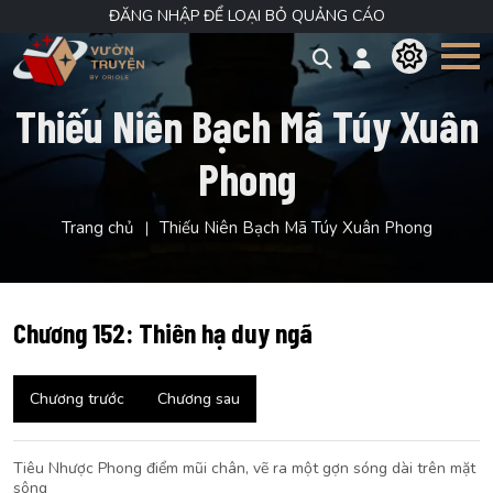
ĐĂNG NHẬP ĐỂ LOẠI BỎ QUẢNG CÁO
Thiếu Niên Bạch Mã Túy Xuân
Phong
Trang chủ
Thiếu Niên Bạch Mã Túy Xuân Phong
Chương 152: Thiên hạ duy ngã
Chương trước
Chương sau
Tiêu Nhược Phong điểm mũi chân, vẽ ra một gợn sóng dài trên mặt
sông