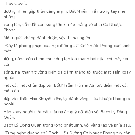
Thủy Quyết,
đương nhiên gặp thủy càng mạnh, Bất Nhiễm Trần trong tay nhẹ
nhàng
vung lên, dẫn dắt cơn sóng lớn kia ép thẳng về phía Cơ Nhược
Phong.
Một người không đánh được, vậy thì hai người.
“Đây là phong phạm của học đường à?” Cơ Nhược Phong cười lạnh
một
tiếng, nâng côn chém cơn sóng lớn kia thành hai nửa, chỉ thấy sau
cơn
sóng, hai thanh trường kiếm đã đánh thẳng tới trước mặt. Hắn xoay
người
một cái, một chân đạp lên Bất Nhiễm Trần, mượn lực điểm một cái,
một côn
đập vào thân Hạo Khuyết kiếm, lại đánh văng Tiêu Nhược Phong ra
ngoài.
Hắn xoay người một cái, mặt nạ ác quỷ đối diện với Bách Lý Đông
Quân.
Bách Lý Đông Quân trong lòng phát lạnh, vội vàng lao về phía sau.
“Từng nghe đường chủ Bách Hiểu Đường Cơ Nhược Phong tuy còn