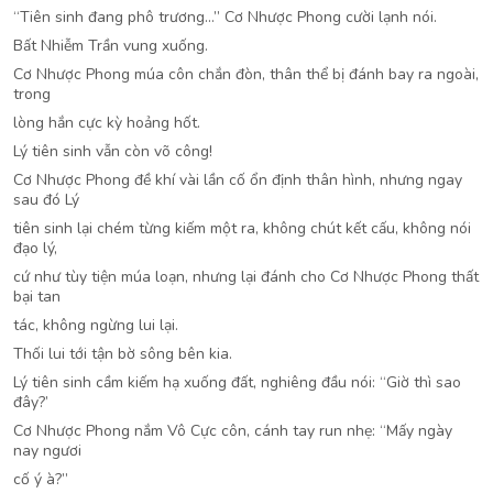
“Tiên sinh đang phô trương…” Cơ Nhược Phong cười lạnh nói.
Bất Nhiễm Trần vung xuống.
Cơ Nhược Phong múa côn chắn đòn, thân thể bị đánh bay ra ngoài,
trong
lòng hắn cực kỳ hoảng hốt.
Lý tiên sinh vẫn còn võ công!
Cơ Nhược Phong đề khí vài lần cố ổn định thân hình, nhưng ngay
sau đó Lý
tiên sinh lại chém từng kiếm một ra, không chút kết cấu, không nói
đạo lý,
cứ như tùy tiện múa loạn, nhưng lại đánh cho Cơ Nhược Phong thất
bại tan
tác, không ngừng lui lại.
Thối lui tới tận bờ sông bên kia.
Lý tiên sinh cầm kiếm hạ xuống đất, nghiêng đầu nói: “Giờ thì sao
đây?’
Cơ Nhược Phong nắm Vô Cực côn, cánh tay run nhẹ: “Mấy ngày
nay ngươi
cố ý à?”