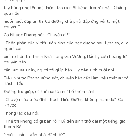
tay búng nhẹ lên mũi kiếm, tạo ra một tiếng ‘tranh’ nhỏ. “Chẳng
qua nếu
muốn biết đáp án thì Cơ đường chủ phải đáp ứng với ta một
chuyện.”
Cơ Nhược Phong hỏi: “Chuyện gì?”
“Thân phận của vị tiểu tiên sinh của học đường sau lưng ta, e là
ngươi còn
biết rõ hơn ta. Thiên Khải Lang Gia Vương, Bắc Ly cửu hoàng tử,
chuyện hắn
cần làm sau này, ngươi tới giúp hắn.” Lý tiên sinh cười nói.
Tiêu Nhược Phong sửng sốt, chuyện hắn cần làm, nếu thật sự có
Bách Hiểu
Đường trợ giúp, có thể nói là như hổ thêm cánh.
“Chuyện của triều đình, Bách Hiểu Đường không tham dự.” Cơ
Nhược
Phong lắc đầu nói.
“Thế thì không có gì bàn rồi.” Lý tiên sinh thở dài một tiếng, giơ
thanh Bất
Nhiễm Trần: “Vẫn phải đánh à?”