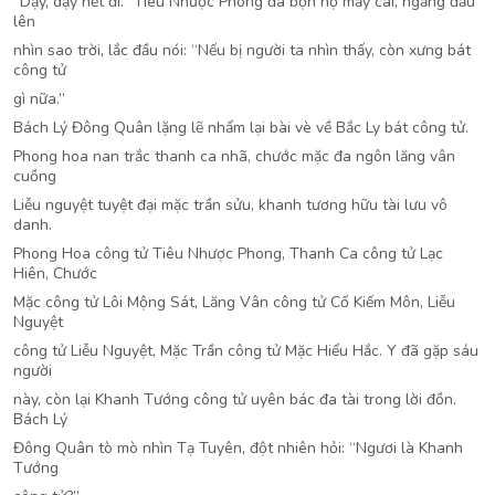
“Dậy, dậy hết đi.” Tiêu Nhược Phong đá bọn họ mấy cái, ngẩng đầu
lên
nhìn sao trời, lắc đầu nói: “Nếu bị người ta nhìn thấy, còn xưng bát
công tử
gì nữa.”
Bách Lý Đông Quân lặng lẽ nhẩm lại bài vè về Bắc Ly bát công tử.
Phong hoa nan trắc thanh ca nhã, chước mặc đa ngôn lăng vân
cuồng
Liễu nguyệt tuyệt đại mặc trần sửu, khanh tương hữu tài lưu vô
danh.
Phong Hoa công tử Tiêu Nhược Phong, Thanh Ca công tử Lạc
Hiên, Chước
Mặc công tử Lôi Mộng Sát, Lăng Vân công tử Cố Kiếm Môn, Liễu
Nguyệt
công tử Liễu Nguyệt, Mặc Trần công tử Mặc Hiểu Hắc. Y đã gặp sáu
người
này, còn lại Khanh Tướng công tử uyên bác đa tài trong lời đồn.
Bách Lý
Đông Quân tò mò nhìn Tạ Tuyên, đột nhiên hỏi: “Ngươi là Khanh
Tướng