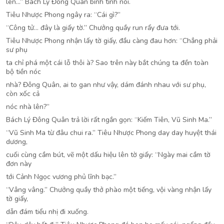
lên…” Bách Lý Đông Quân bình tĩnh nói.
Tiêu Nhược Phong ngây ra: “Cái gì?”
“Công tử… đây là giấy tờ.” Chưởng quầy run rẩy đưa tới.
Tiêu Nhược Phong nhận lấy tờ giấy, đầu càng đau hơn: “Chẳng phải
sư phụ
ta chỉ phá một cái lỗ thôi à? Sao trên này bắt chúng ta đền toàn
bộ tiền nóc
nhà? Đông Quân, ai to gan như vậy, dám đánh nhau với sư phụ,
còn xốc cả
nóc nhà lên?”
Bách Lý Đông Quân trả lời rất ngắn gọn: “Kiếm Tiên, Vũ Sinh Ma.”
“Vũ Sinh Ma từ đâu chui ra.” Tiêu Nhược Phong day day huyệt thái
dương,
cuối cùng cầm bút, vẽ một dấu hiệu lên tờ giấy: “Ngày mai cầm tờ
đơn này
tới Cảnh Ngọc vương phủ lĩnh bạc.”
“Vâng vâng.” Chưởng quầy thở phào một tiếng, vội vàng nhận lấy
tờ giấy,
dẫn đám tiểu nhị đi xuống.