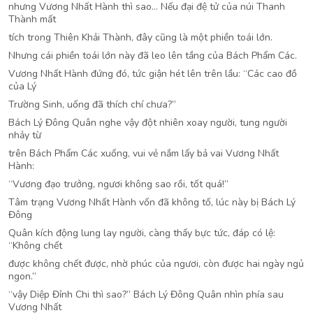
nhưng Vương Nhất Hành thì sao… Nếu đại đệ tử của núi Thanh
Thành mất
tích trong Thiên Khải Thành, đây cũng là một phiền toái lớn.
Nhưng cái phiền toái lớn này đã leo lên tầng của Bách Phẩm Các.
Vương Nhất Hành đứng đó, tức giận hét lên trên lầu: “Các cao đồ
của Lý
Trường Sinh, uống đã thích chí chưa?”
Bách Lý Đông Quân nghe vậy đột nhiên xoay người, tung người
nhảy từ
trên Bách Phẩm Các xuống, vui vẻ nắm lấy bả vai Vương Nhất
Hành:
“Vương đạo trưởng, ngươi không sao rồi, tốt quá!”
Tâm trạng Vương Nhất Hành vốn đã không tố, lúc này bị Bách Lý
Đông
Quân kích động lung lay người, càng thấy bực tức, đáp có lệ:
“Không chết
được không chết được, nhờ phúc của ngươi, còn được hai ngày ngủ
ngon.”
“vậy Diệp Đỉnh Chi thì sao?” Bách Lý Đông Quân nhìn phía sau
Vương Nhất