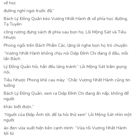
về học
đường nghỉ ngơi trước đã.”
Bách Lý Đông Quân kéo Vương Nhất Hành đi về phía học đường,
Tạ Tuyên
cõng rương đựng sách đi phía sau bọn họ, Lôi Mộng Sát và Tiêu
Nhược
Phong ngồi trên Bách Phẩm Các, lặng lẽ nghe bọn họ trò chuyện.
“Vương Nhất Hành không chịu nói Diệp Đỉnh Chi đang ở đâu, mỗi
lần Bách
Lý Đông Quân hỏi, hắn đều lảng tránh.” Lôi Mộng Sát trầm giọng
nói.
Tiêu Nhược Phong khẽ cau mày: “Chắc Vương Nhất Hành cũng tin
tưởng
Bách Lý Đông Quân, xem ra Diệp Đỉnh Chi đang ẩn nấp, không để
người
khác biết được.”
“Người của Điệp Ảnh tới, để ta hỏi thử xem” Lôi Mộng Sát nhìn một
người
áo đen vừa xuất hiện bên cạnh mình: “Vừa rồi Vương Nhất Hành
tới từ