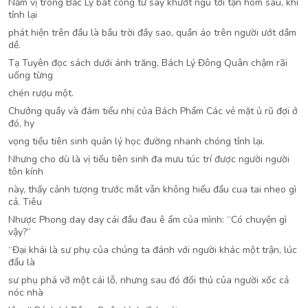
Năm vị trong Bắc Ly bát công tử say khướt ngủ tới tận hôm sau, khi
tỉnh lại
phát hiện trên đầu là bầu trời đầy sao, quần áo trên người ướt dầm
dề.
Tạ Tuyên đọc sách dưới ánh trăng, Bách Lý Đông Quân chậm rãi
uống từng
chén rượu một.
Chưởng quầy và đám tiểu nhị của Bách Phẩm Các vẻ mặt ủ rũ đợi ở
đó, hy
vọng tiểu tiên sinh quản lý học đường nhanh chóng tỉnh lại.
Nhưng cho dù là vị tiểu tiên sinh đa mưu túc trí được người người
tôn kính
này, thấy cảnh tượng trước mắt vẫn không hiểu đầu cua tai nheo gì
cả. Tiêu
Nhược Phong day day cái đầu đau ê ẩm của mình: “Có chuyện gì
vậy?”
“Đại khái là sư phụ của chúng ta đánh với người khác một trận, lúc
đầu là
sư phụ phá vỡ một cái lỗ, nhưng sau đó đối thủ của người xốc cả
nóc nhà