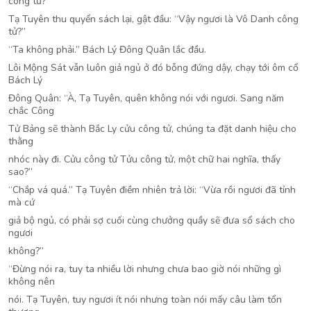
công tử?”
Tạ Tuyên thu quyển sách lại, gật đầu: “Vậy ngươi là Vô Danh công
tử?”
“Ta không phải.” Bách Lý Đông Quân lắc đầu.
Lôi Mộng Sát vẫn luôn giả ngủ ở đó bỗng đứng dậy, chạy tới ôm cổ
Bách Lý
Đông Quân: “À, Tạ Tuyên, quên không nói với ngươi. Sang năm
chắc Công
Tử Bảng sẽ thành Bắc Ly cửu công tử, chúng ta đặt danh hiệu cho
thằng
nhóc này đi. Cửu công tử Tửu công tử, một chữ hai nghĩa, thấy
sao?”
“Chắp vá quá.” Tạ Tuyên điềm nhiên trả lời: “Vừa rồi ngươi đã tỉnh
mà cứ
giả bộ ngủ, có phải sợ cuối cùng chưởng quầy sẽ đưa sổ sách cho
ngươi
không?”
“Đừng nói ra, tuy ta nhiều lời nhưng chưa bao giờ nói những gì
không nên
nói. Tạ Tuyên, tuy ngươi ít nói nhưng toàn nói mấy câu làm tổn