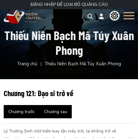
ĐĂNG NHẬP ĐỂ LOẠI BỎ QUẢNG CÁO
Thiếu Niên Bạch Mã Túy Xuân
Phong
Trang chủ
Thiếu Niên Bạch Mã Túy Xuân Phong
Chương 121: Đạo sĩ trở về
Chương trước
Chương sau
Lý Trường Sinh một kiếm bay tận mây trời, lại không trở về.