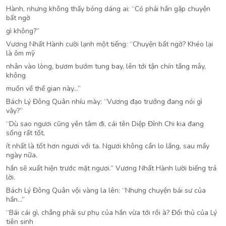
Hành, nhưng không thấy bóng dáng ai: “Có phải hắn gặp chuyện
bất ngờ
gì không?”
Vương Nhất Hành cười lạnh một tiếng: “Chuyện bất ngờ? Khéo lại
là ôm mỹ
nhân vào lòng, bươm bướm tung bay, lên tới tận chín tầng mây,
không
muốn về thế gian này…”
Bách Lý Đông Quân nhíu mày: “Vương đạo trưởng đang nói gì
vậy?”
“Dù sao ngươi cũng yên tâm đi, cái tên Diệp Đỉnh Chi kia đang
sống rất tốt,
ít nhất là tốt hơn ngươi với ta. Ngươi không cần lo lắng, sau mấy
ngày nữa,
hắn sẽ xuất hiện trước mặt ngươi.” Vương Nhất Hành lười biếng trả
lời.
Bách Lý Đông Quân vội vàng la lên: “Nhưng chuyện bái sư của
hắn…”
“Bái cái gì, chẳng phải sư phụ của hắn vừa tới rồi à? Đối thủ của Lý
tiên sinh