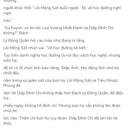
thương
người khác thôi.” Lôi Mộng Sát duỗi người: “Đi, về học đường nghỉ
ngơi
nào.”
“Sư huynh, có tin tức của Vương Nhất Hành và Diệp Đỉnh Chi
không?” Bách
Lý Đông Quân hơi cau mày, như đang lo lắng.
Lôi Mộng Sát nhún vai: “Về học đường sẽ biết.”
Tuy trên danh nghĩa học đường là nơi đọc sách học nghệ, nhưng
môn hạ
đệ tử có tổ chức tình báo riêng, ‘Điệp Ảnh’. Mọi động tĩnh nhỏ bé
nhất đều
nằm trong sự giám sát của bọn họ. Lôi Mộng Sát và Tiêu Nhược
Phong để
tâm tới Diệp Đỉnh Chi không thấp hơn Bách Lý Đông Quân, đã điều
tra
nhiều ngày, không hề đình chỉ. Nhưng bọn họ vẫn không tìm được
chút tin
tức nào. Thậm chí bọn họ suy đoán, Diệp Đỉnh Chi đã lén lút rời
khỏi,