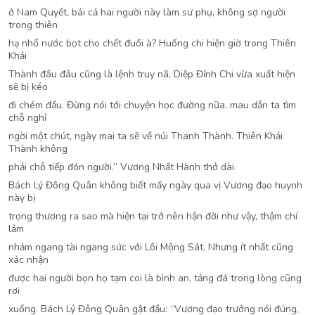
ở Nam Quyết, bái cả hai người này làm sư phụ, không sợ người
trong thiên
hạ nhổ nước bọt cho chết đuối à? Huống chi hiện giờ trong Thiên
Khải
Thành đâu đâu cũng là lệnh truy nã, Diệp Đỉnh Chi vừa xuất hiện
sẽ bị kéo
đi chém đầu. Đừng nói tới chuyện học đường nữa, mau dẫn ta tìm
chỗ nghỉ
ngời một chút, ngày mai ta sẽ về núi Thanh Thành. Thiên Khải
Thành không
phải chỗ tiếp đón người.” Vương Nhất Hành thở dài.
Bách Lý Đông Quân không biết mấy ngày qua vị Vương đạo huynh
này bị
trọng thương ra sao mà hiện tại trở nên hận đời như vậy, thậm chí
lảm
nhảm ngang tài ngang sức với Lôi Mộng Sát. Nhưng ít nhất cũng
xác nhận
được hai người bọn họ tạm coi là bình an, tảng đá trong lòng cũng
rơi
xuống. Bách Lý Đông Quân gật đầu: “Vương đạo trưởng nói đúng,