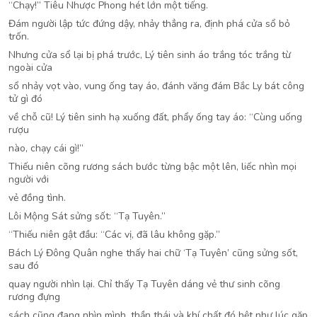
“Chạy!” Tiêu Nhược Phong hét lớn một tiếng.
Đám người lập tức đứng dậy, nhảy thẳng ra, định phá cửa sổ bỏ
trốn.
Nhưng cửa sổ lại bị phá trước, Lý tiên sinh áo trắng tóc trắng từ
ngoài cửa
sổ nhảy vọt vào, vung ống tay áo, đánh văng đám Bắc Ly bát công
tử gì đó
về chỗ cũ! Lý tiên sinh hạ xuống đất, phẩy ống tay áo: “Cùng uống
rượu
nào, chạy cái gì!”
Thiếu niên cõng rương sách bước từng bậc một lên, liếc nhìn mọi
người với
vẻ đồng tình.
Lôi Mộng Sát sửng sốt: “Tạ Tuyên.”
“Thiếu niên gật đầu: “Các vị, đã lâu không gặp.”
Bách Lý Đông Quân nghe thấy hai chữ ‘Tạ Tuyên’ cũng sửng sốt,
sau đó
quay người nhìn lại. Chỉ thấy Tạ Tuyên dáng vẻ thư sinh cõng
rương đựng
sách cũng đang nhìn mình, thần thái và khí chất đó hệt như lúc gặp