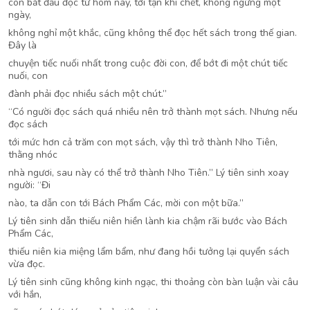
con bắt đầu đọc từ hôm nay, tới tận khi chết, không ngừng một
ngày,
không nghỉ một khắc, cũng không thể đọc hết sách trong thế gian.
Đây là
chuyện tiếc nuối nhất trong cuộc đời con, để bớt đi một chút tiếc
nuối, con
đành phải đọc nhiều sách một chút.”
“Có người đọc sách quá nhiều nên trở thành mọt sách. Nhưng nếu
đọc sách
tới mức hơn cả trăm con mọt sách, vậy thì trở thành Nho Tiên,
thằng nhóc
nhà ngươi, sau này có thể trở thành Nho Tiên.” Lý tiên sinh xoay
người: “Đi
nào, ta dẫn con tới Bách Phẩm Các, mời con một bữa.”
Lý tiên sinh dẫn thiếu niên hiền lành kia chậm rãi bước vào Bách
Phẩm Các,
thiếu niên kia miệng lẩm bẩm, như đang hồi tưởng lại quyển sách
vừa đọc.
Lý tiên sinh cũng không kinh ngạc, thi thoảng còn bàn luận vài câu
với hắn,