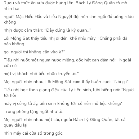
Rượu và thức ăn vừa được bưng lên, Bách Lý Đông Quân tò mò
nhìn hai
người Mặc Hiểu Hắc và Liễu Nguyệt đội nón che ngồi đó uống rượu,
không
nhịn được cảm thán: “Đây đúng là kỳ quan…”
Lôi Mộng Sát thấy tiểu nhị đi đến, khẽ nhíu mày: “Chẳng phải đã
bảo không
gọi ngươi thì không cần vào à?”
Tiểu nhị nuốt một ngụm nước miếng, dốc hết can đảm nói: “Ngoài
cửa có
một vị khách nhờ tiểu nhân truyền lời.”
Mọi người nhìn nhau, Lôi Mộng Sát cảm thấy buồn cười: “Nói gì?”
Tiểu nhị học theo giọng điệu của Lý tiên sinh, lười biếng nói: “Ngươi
tới hỏi
mấy vị công tử ấy, tiên sinh không tới, có nên mở tiệc không?”
Trong phòng lặng ngắt như tờ.
Mọi người nhìn nhau một cái, ngoài Bách Lý Đông Quân, tất cả
quay đầu lại
nhìn mấy cái cửa sổ trong góc.