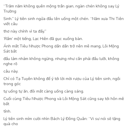
“Trăm năm không quên mộng trần gian, ngàn chén không say Lý
Trường
Sinh.” Lý tiên sinh ngửa đầu lên uống một chén. “Năm xưa Thi Tiên
viết câu
thơ này chính vì ta đấy.”
‘Rầm’ một tiếng, Lạc Hiên đã gục xuống bàn.
Ánh mắt Tiêu Nhược Phong dần dần trở nên mê mang, Lôi Mộng
Sát bắt
đầu lảm nhảm không ngừng, nhưng như cắn phải đầu lưỡi, không
nghe rõ
câu này.
Chỉ có Tạ Tuyên không để ý tới lời mời rượu của Lý tiên sinh, ngồi
trong góc
tự uống tự ăn, đôi mắt càng uống càng sáng.
Cuối cùng Tiêu Nhược Phong và Lôi Mộng Sát cũng say tới hôn mê
bất
tỉnh.
Lý tiên sinh mỉm cười nhìn Bách Lý Đông Quân: “Vi sư nói sẽ tặng
quà cho