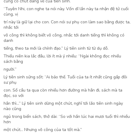
cũng có chút dáng vẻ của tiên sinh.
“Tuyên Nhi, con nghe ta nói này. Vốn dĩ lần này ta nhận đệ tử cuối
cùng, vị
trí này là giữ lại cho con. Con nói sư phụ con làm sao bằng được ta,
nhắc tới
võ công thì không biết võ công, nhắc tới danh tiếng thì không có
danh
tiếng, theo ta mới là chính đạo.” Lý tiên sinh từ từ dụ dỗ.
Thiếu niên kia lắc đầu, lời ít mà ý nhiều: “Ngài không đọc nhiều
sách bằng
người.”
Lý tiên sinh sửng sốt: “Ai bảo thế. Tuổi của ta ít nhất cũng gấp đôi
sư phụ
con. Số cầu ta qua còn nhiều hơn đường mà hắn đi, sách mà ta
đọc, so với
hắn thì…” Lý tiên sinh dừng một chút, nghĩ tới lão tiên sinh ngày
nào cũng
ngủ trong biển sách, thở dài: “So với hắn lúc hai mươi tuổi thì nhiều
hơn
một chút… Nhưng võ công của ta tốt mà.”