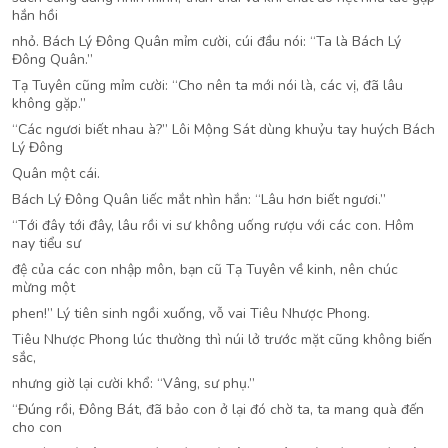
hắn hồi
nhỏ. Bách Lý Đông Quân mỉm cười, cúi đầu nói: “Ta là Bách Lý
Đông Quân.”
Tạ Tuyên cũng mỉm cười: “Cho nên ta mới nói là, các vị, đã lâu
không gặp.”
“Các ngươi biết nhau à?” Lôi Mộng Sát dùng khuỷu tay huých Bách
Lý Đông
Quân một cái.
Bách Lý Đông Quân liếc mắt nhìn hắn: “Lâu hơn biết ngươi.”
“Tới đây tới đây, lâu rồi vi sư không uống rượu với các con. Hôm
nay tiểu sư
đệ của các con nhập môn, bạn cũ Tạ Tuyên về kinh, nên chúc
mừng một
phen!” Lý tiên sinh ngồi xuống, vỗ vai Tiêu Nhược Phong.
Tiêu Nhược Phong lúc thường thì núi lở trước mặt cũng không biến
sắc,
nhưng giờ lại cười khổ: “Vâng, sư phụ.”
“Đúng rồi, Đông Bát, đã bảo con ở lại đó chờ ta, ta mang quà đến
cho con