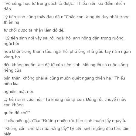
“Võ công, học từ trong sách là được.” Thiếu niên kia điềm nhiên
đáp.
Lý tiên sinh cũng thấy đau đầu: “Chắc con là người duy nhất trong
thiên hạ
từ chối được ta nhận làm đồ đệ.”
“Lý tiên sinh nói vậy sai rồi, ngài hỏi anh nông dân trong ruộng,
ngài hỏi
hoa khôi trong thanh lâu, ngài hỏi phú ông nhà giàu tay nắm ngàn
vàng, họ
đều không muốn làm đệ tử của tiên sinh. Mỗi người có cuộc sống
riêng của
bản thân, không phải ai cũng muốn quét ngang thiên hạ.” Thiếu
niên kia
nghiêm mặt nói.
Lý tiên sinh cười nói: “Ta không nói lại con. Đúng rồi, chuyến này
con không
quên đồ chứ.”
Thiếu niên gật đầu: “Đương nhiên rồi, tiên sinh muốn lấy ngay à.”
“Không cần, chờ lát nữa hẵng lấy.” Lý tiên sinh ngẩng đầu lên, tấm
biển