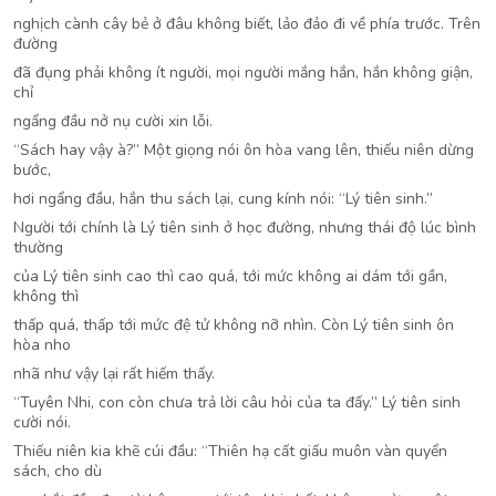
nghịch cành cây bẻ ở đâu không biết, lảo đảo đi về phía trước. Trên
đường
đã đụng phải không ít người, mọi người mắng hắn, hắn không giận,
chỉ
ngẩng đầu nở nụ cười xin lỗi.
“Sách hay vậy à?” Một giọng nói ôn hòa vang lên, thiếu niên dừng
bước,
hơi ngẩng đầu, hắn thu sách lại, cung kính nói: “Lý tiên sinh.”
Người tới chính là Lý tiên sinh ở học đường, nhưng thái độ lúc bình
thường
của Lý tiên sinh cao thì cao quá, tới mức không ai dám tới gần,
không thì
thấp quá, thấp tới mức đệ tử không nỡ nhìn. Còn Lý tiên sinh ôn
hòa nho
nhã như vậy lại rất hiếm thấy.
“Tuyên Nhi, con còn chưa trả lời câu hỏi của ta đấy.” Lý tiên sinh
cười nói.
Thiếu niên kia khẽ cúi đầu: “Thiên hạ cất giấu muôn vàn quyển
sách, cho dù