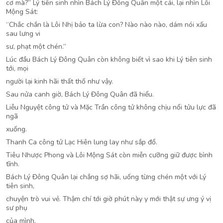
cơ mà?” Lý tiên sinh nhìn Bách Lý Đông Quân một cái, lại nhìn Lôi
Mộng Sát:
“Chắc chắn là Lôi Nhị bảo ta lừa con? Nào nào nào, dám nói xấu
sau lưng vi
sư, phạt một chén.”
Lúc đầu Bách Lý Đông Quân còn không biết vì sao khi Lý tiên sinh
tới, mọi
người lại kinh hãi thất thố như vậy.
Sau nửa canh giờ, Bách Lý Đông Quân đã hiểu.
Liễu Nguyệt công tử và Mặc Trần công tử không chịu nổi tửu lực đã
ngã
xuống.
Thanh Ca công tử Lạc Hiên lung lay như sắp đổ.
Tiêu Nhược Phong và Lôi Mộng Sát còn miễn cưỡng giữ được bình
tĩnh.
Bách Lý Đông Quân lại chẳng sợ hãi, uống từng chén một với Lý
tiên sinh,
chuyện trò vui vẻ. Thậm chí tới giờ phút này y mới thật sự ưng ý vị
sư phụ
của mình.