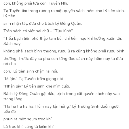
con, không phải lừa con. Tuyên Nhi.”
Tạ Tuyên tìm trong rương ra một quyển sách, ném cho Lý tiên sinh.
Lý tiên
sinh nhận lấy, đưa cho Bách Lý Đông Quân.
Trên sách có viết hai chữ – “Tửu Kinh”.
“Tiểu bạch liên phù thập tam bôi, chỉ tiêm hạo khí hưởng xuân lôi.
Sách này
không phải sách bình thường, rượu ủ ra cũng không phải rượu bình
thường. Trước đây sư phụ con từng đọc sách này, hôm nay ta đưa
nó cho
con.” Lý tiên sinh chậm rãi nói.
“Mượn.” Tạ Tuyên trầm giọng nói.
“Nhận lấy.” Lý tiên sinh khẽ mỉm cười.
Bách Lý Đông Quân gật đầu, trịnh trọng cất quyển sách này vào
trong lòng.
“Ha ha ha ha ha. Hôm nay tận hứng.” Lý Trường Sinh duỗi người,
tiếp đó
phun ra một ngụm trọc khí.
Là trọc khí, cũng là kiếm khí.