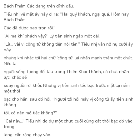
Bách Phẩm Các đang trên đỉnh đầu.
Tiểu nhị vẻ mặt áy náy đi ra: “Hai quý khách, ngại quá. Hôm nay
Bách Phẩm
Các đã được bao trọn rồi.”
“Ai mà khí phách vậy?” Lý tiên sinh ngáp một cái.
“Là… vài vị công tử không tiện nói tên.” Tiểu nhị vẫn nở nụ cười áy
náy,
nhưng khi nhắc tới hai chữ ‘công tử’ lại nhấn mạnh thêm một chút.
Nếu là
người sống tương đối lâu trong Thiên Khải Thành, có chút nhãn
lực, chắc sẽ
xoay người rời khỏi. Nhưng vị tiên sinh tóc bạc trước mặt lại ném
một thỏi
bạc cho hắn, sau đó hỏi. “Ngươi tới hỏi mấy vị công tử ấy, tiên sinh
không
tới, có nên mở tiệc không?”
“Cái này…” Tiểu nhị do dự một chút, cuối cùng cất thỏi bạc đó vào
trong
lòng, cắn răng chạy vào.