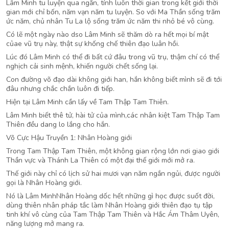
Lâm Minh tu luyện qua ngắn, tính luôn thời gian trong kết giới thời
gian mới chỉ bốn, năm vạn năm tu luyện. So với Ma Thần sống trăm
ức năm, chủ nhân Tu La lộ sống trăm ức năm thi nhỏ bé vô cùng.
Có lẽ một ngày nào dso Lâm Minh sẽ thăm dò ra hết mọi bí mật
củae vũ trụ này, thật sự khống chế thiên đạo luân hồi.
Lúc đó Lâm Minh có thể đi bất cứ đâu trong vũ trụ, thậm chí có thể
nghịch cải sinh mệnh, khiến người chết sống lại.
Con đường võ đạo dài không giới han, hắn không biết mình sẽ đi tới
đâu nhưng chắc chắn luôn đi tiếp.
Hiện tại Lâm Minh cần lấy về Tam Thập Tam Thiên.
Lâm Minh biết thê tử, hài tử của mình,các nhân kiệt Tam Thập Tam
Thiên đều dang lo lắng cho hắn.
Võ Cực Hậu Truyền 1: Nhân Hoàng giới
Trong Tam Thập Tam Thiên, một không gian rộng lớn nơi giao giới
Thần vực và Thánh La Thiên có một đại thế giới mới mở ra.
Thế giới này chỉ có lịch sử hai mươi vạn năm ngắn ngủi, được người
gọi là Nhân Hoàng giới.
Nó là Lâm MinhNhân Hoàng dốc hết những gì học được suốt đời,
dùng thiên nhân pháp tắc làm Nhân Hoàng giới thiên đạo tụ tập
tinh khí vô cùng của Tam Thập Tam Thiên và Hắc Ám Thâm Uyên,
năng lượng mở mang ra.