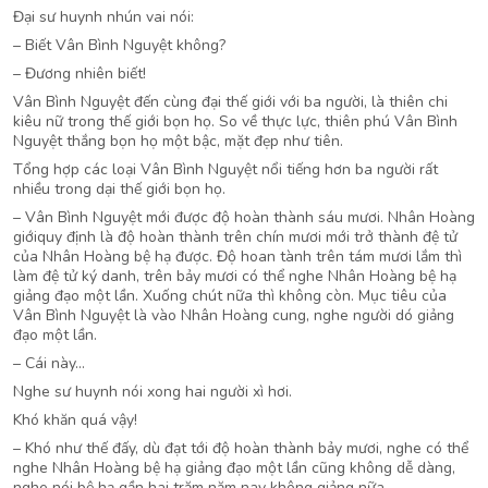
Đại sư huynh nhún vai nói:
– Biết Vân Bình Nguyệt không?
– Đương nhiên biết!
Vân Bình Nguyệt đến cùng đại thế giới với ba người, là thiên chi
kiêu nữ trong thế giới bọn họ. So về thực lực, thiên phú Vân Bình
Nguyệt thắng bọn họ một bậc, mặt đẹp như tiên.
Tổng hợp các loại Vân Bình Nguyệt nổi tiếng hơn ba người rất
nhiều trong dại thế giới bọn họ.
– Vân Bình Nguyệt mới được độ hoàn thành sáu mươi. Nhân Hoàng
giớiquy định là độ hoàn thành trên chín mươi mới trở thành đệ tử
của Nhân Hoàng bệ hạ được. Độ hoan tành trên tám mươi lắm thì
làm đệ tử ký danh, trên bảy mươi có thể nghe Nhân Hoàng bệ hạ
giảng đạo một lần. Xuống chút nữa thì không còn. Mục tiêu của
Vân Bình Nguyệt là vào Nhân Hoàng cung, nghe người dó giảng
đạo một lần.
– Cái này…
Nghe sư huynh nói xong hai người xì hơi.
Khó khăn quá vậy!
– Khó như thế đấy, dù đạt tới độ hoàn thành bảy mươi, nghe có thể
nghe Nhân Hoàng bệ hạ giảng đạo một lần cũng không dễ dàng,
nghe nói bệ hạ gần hai trăm năm nay không giảng nữa.