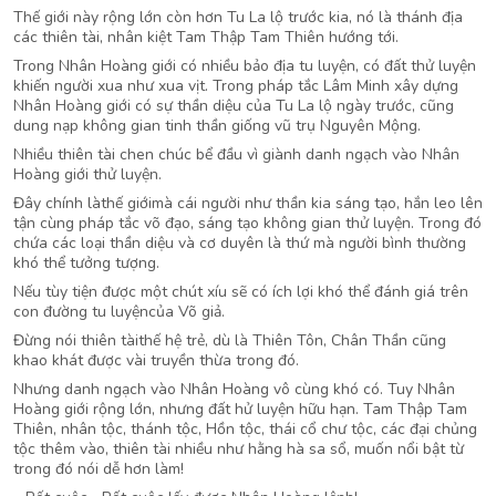
Thế giới này rộng lớn còn hơn Tu La lộ trước kia, nó là thánh địa
các thiên tài, nhân kiệt Tam Thập Tam Thiên hướng tới.
Trong Nhân Hoàng giới có nhiều bảo địa tu luyện, có đất thử luyện
khiến người xua như xua vịt. Trong pháp tắc Lâm Minh xây dựng
Nhân Hoàng giới có sự thần diệu của Tu La lộ ngày trước, cũng
dung nạp không gian tinh thần giống vũ trụ Nguyên Mộng.
Nhiều thiên tài chen chúc bể đầu vì giành danh ngạch vào Nhân
Hoàng giới thử luyện.
Đây chính làthế giớimà cái người như thần kia sáng tạo, hắn leo lên
tận cùng pháp tắc võ đạo, sáng tạo không gian thử luyện. Trong đó
chứa các loại thần diệu và cơ duyên là thứ mà người bình thường
khó thể tưởng tượng.
Nếu tùy tiện được một chút xíu sẽ có ích lợi khó thể đánh giá trên
con đường tu luyệncủa Võ giả.
Đừng nói thiên tàithế hệ trẻ, dù là Thiên Tôn, Chân Thần cũng
khao khát được vài truyền thừa trong đó.
Nhưng danh ngạch vào Nhân Hoàng vô cùng khó có. Tuy Nhân
Hoàng giới rộng lớn, nhưng đất hử luyện hữu hạn. Tam Thập Tam
Thiên, nhân tộc, thánh tộc, Hồn tộc, thái cổ chư tộc, các đại chủng
tộc thêm vào, thiên tài nhiều như hằng hà sa sổ, muốn nổi bật từ
trong đó nói dễ hơn làm!