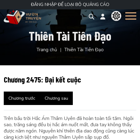
ĐĂNG NHẬP ĐỂ LOẠI BỎ QUẢNG CÁO
Thiên Tài Tiên Đạo
Trang chủ
Thiên Tài Tiên Đạo
Chương 2475: Đại kết cuộc
Chương trước
Chương sau
Trên bầu trời Hắc Ám Thâm Uyên đã hoàn toàn tối tăm. Ngôi
sao, trăng sáng đều bị hắc ám nuốt mất, đưa tay không thấy
được năm ngón. Nguyên khí thiên địa dao động cũng càng lúc
càng kịch liệt như nguyên Thâm Uyên sắp sụp đổ.