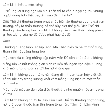
Lâm Minh hét to một tiếng:
– Nếu ngươi dung hợp Mộ Ma Thần thì ta còn e ngại ngươi. Nhưng
ngươi dung hợp thất bại, làm sao đánh laị ta?
Diệt Thế chi thương trong phút chốc biến ảo thương quang dài vạn
trượng, đây là thần thương có thể hủy diệt thế giới. Diệt Thế chi
thương nằm trong tay Lâm Minh không cần chiêu thức, công pháp
gì, lực lượng của nó đã được phát huy tột độ.
Xoẹt!
Thương quang lạnh lẽo lấp lánh. Ma Thần biến ra bãi thịt nổ tung,
thành thị nát văng tung tóe.
Một kích kia chẳng những đập náty Hồn Đế còn phá nát hư không.
Mảng lớn kẽ nứt không gian sinh ra kéo dài ngàn vạn dặm. Sương
khói mông lung tuôn ra từ khe hở không gian.
Lâm Minh không quan tâm, hắn đang định hoàn toàn hủy diệt tất
cả thi lúc này trong sương khói xám mông lung hiện ra một thân
hình mờ ảo.
Một người mặc áo đen yểu điệu thướt tha như nguồn hắc ám trong
vũ trụ.
Lâm Minh khựng người lại, tay cầm Diệt Thế chi thương chợt ngừng,
hơi thở quen thuộc tràn lên trong lòng hắn. Tâm hồn Lâm Minh