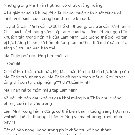
Nhưng giọng Ma Thần hụt hơi, có chút khủng hoảng.
– Kẻ giết người sẽ bị người giết. Ngươi muốn cắn nuốt tất cả để
mình vĩnh sinh, cuối cùng bản thân sẽ bị nuốt.
Tay phải Lâm Minh cầm Diệt Thế chi thương, tay trái cầm Vĩnh Sinh
Chi Thạch. Ánh sáng vàng lấp lánh chói lòa, sấm sét và ngọn lửa
khuếch tán trong hồn hải của Lâm Minh. Lực lượng thế giới vô tận
bị lực lượng lôi kéo từ bốn phương tám hướng, thậm chí cách các
tầng vũ trụ lao vào bản thể.
Ma Thần phát ra tiếng hét chói tai:
– Chếtđi!
Cơ thể Ma Thần rách nát, Mộ Ma Thần tổn hại khiến lực lượng của
Ma Thần trôi nhanh đi. Ma Thần đã hoàn toàn mất đi lý trí, trong
lòng chỉ còn lại chấp niệm g**t ch*t Lâm Minh!
Ma Thần há to mồm máu táp Lâm Minh.
Vô số linh hồn đau khổ bay ra khỏi miệng Ma Thần như cuồng
phong cuố n1e vào trong.
Lâm Minh cũng hành động, cơ thể biến thành luồng sáng hợp nhất
vớiDiệt Thế chi thương. Thần thương và ma phương tranh nhau
bay ra.
Tất cả bão năng lượng trong phút chốc thu về hóa thành