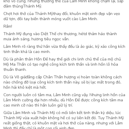
khổ vô cùng. Nhưng thương thế của Lâm Minh không chậm lại, sắp
đâm thủngThánh Mỹ.
Chợt hơi thở của Thánh Mỹthay đổi, khuôn mặt xinh đẹp vặn vẹo
dữ tợn, đôi tay biến thành móng vuốt cào Lâm Minh.
Rầm!
Thánh Mỹ đụng vào Diệt Thế chi thương, hétd thảm háo thành
mưa ánh sáng, hương tiêu ngọc vẫn.
Lâm Minh rõ ràng thứ hắn vừa thấy đều là ảo giác, kỹ xảo công kích
tinh thần khá là cao minh.
Dù là phân thân Hồn Đế hay thế giới chi linh chủ thể của mộ chủ
Mộ Ma Thần có tạo nghệ công kích tinh thần và linh hồn lô hỏa
thuần thanh.
Dù là Võ giảđẳng cấp Chân Thần hượng vị hoàn toàn không cách
nào chống đỡ loại công kích tinh thần này, sẽ bị lạc mất trong đó,
hồn hải khô kiệt mà hết.
Con người luôn có tâm ma, Lâm Minh cũng vậy. Nhưng linh hồn của
Lâm Minh cường đại hơn nhiều, dù Hồn Đế được công kích tâm ma
cao minh cỡ nào thì hắn luôn giữ lý trí.
Giữa Lâm Minh và Thánh Mỹ có mối liên kết tinh thần kỳ diệu, lúc
Thánh Mỹ vừa xuất hiện không hề có sự liên kết đó. Tuy Thánh Mỹ
reất giống thật, có khuôn mặt và hơi thở của nàng, nhưng với Lâm
Minh thì đấy chỉ là một con rối xinh đẹp.