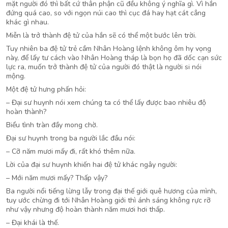
mặt người đó thì bất cứ thân phận cũ đều không ý nghĩa gì. Vì hắn
đứng quá cao, so với ngọn núi cao thì cục đá hay hạt cát cẳng
khác gì nhau.
Miễn là trở thành đệ tử của hắn sẽ có thể một bước lên trời.
Tuy nhiên ba đệ tử trẻ cầm Nhân Hoàng lệnh không ôm hy vọng
này, để lấy tư cách vào Nhân Hoàng tháp là bọn họ đã dốc cạn sức
lực ra, muốn trở thành đệ tử của người đó thật là người si nói
mộng.
Một đệ tử hưng phấn hỏi:
– Đại sư huynh nói xem chúng ta có thể lấy được bao nhiêu độ
hoàn thành?
Biểu tình tràn đầy mong chờ.
Đại sư huynh trong ba người lắc đầu nói:
– Cỡ năm mươi mấy đi, rất khó thêm nữa.
Lời của đại sư huynh khiến hai đệ tử khác ngây người:
– Mới năm mươi mấy? Thấp vậy?
Ba người nổi tiếng lừng lẫy trong đại thế giới quê hương của mình,
tuy ước chừng đi tới Nhân Hoàng giới thì ánh sáng không rực rỡ
như vậy nhưng độ hoàn thành năm mươi hơi thấp.
– Đại khái là thế.