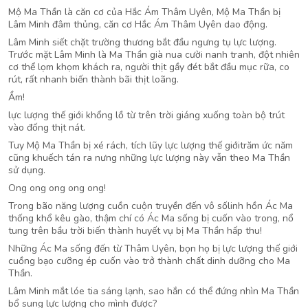
Mộ Ma Thần là căn cơ của Hắc Ám Thâm Uyên, Mộ Ma Thần bị
Lâm Minh đâm thủng, căn cơ Hắc Ám Thâm Uyên dao động.
Lâm Minh siết chặt trường thương bắt đầu ngưng tụ lực lượng.
Trước mặt Lâm Minh là Ma Thần già nua cười nanh tranh, đột nhiên
cơ thể lọm khọm khách ra, người thịt gầy đét bắt đầu mục rữa, co
rút, rất nhanh biến thành bãi thịt loãng.
Ầm!
lực lượng thế giới khổng lồ từ trên trời giáng xuống toàn bộ trút
vào đống thịt nát.
Tuy Mộ Ma Thần bị xé rách, tích lũy lực lượng thế giớitrăm ức năm
cũng khuếch tán ra nưng những lực lượng này vẫn theo Ma Thần
sử dụng.
Ong ong ong ong ong!
Trong bão năng lượng cuồn cuộn truyền đến vô sốlinh hồn Ác Ma
thống khổ kêu gào, thậm chí có Ác Ma sống bị cuốn vào trong, nổ
tung trên bầu trời biến thành huyết vụ bị Ma Thần hấp thu!
Những Ác Ma sống đến từ Thâm Uyên, bọn họ bị lực lượng thế giới
cuồng bạo cưỡng ép cuốn vào trở thành chất dinh dưỡng cho Ma
Thần.
Lâm Minh mắt lóe tia sáng lạnh, sao hắn có thể đứng nhìn Ma Thần
bổ sung lực lượng cho mình được?