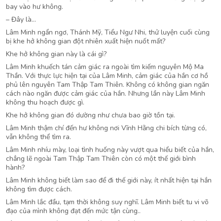
bay vào hư không.
– Đây là…
Lâm Minh ngẩn ngơ, Thánh Mỹ, Tiểu Ngư Nhi, thử luyện cuối cùng
bị khe hở không gian đột nhiên xuất hiện nuốt mất?
Khe hở không gian này là cái gì?
Lâm Minh khuếch tán cảm giác ra ngoài tìm kiếm nguyên Mộ Ma
Thần. Với thực lực hiện tại của Lâm Minh, cảm giác của hắn cơ hồ
phủ lên nguyên Tam Thập Tam Thiên. Không có không gian ngăn
cách nào ngăn được cảm giác của hắn. Nhưng lần này Lâm Minh
không thu hoạch được gì.
Khe hở không gian đó dường như chưa bao giờ tồn tại.
Lâm Minh thậm chí đến hư không nơi Vĩnh Hằng chi bích từng có,
vẫn không thể tìm ra.
Lâm Minh nhíu mày, loại tình huống này vượt qua hiểu biết của hắn,
chẳng lẽ ngoài Tam Thập Tam Thiên còn có một thế giới bình
hành?
Lâm Minh không biết làm sao để đi thế giới này, ít nhất hiện tại hắn
không tìm được cách.
Lâm Minh lắc đầu, tạm thời không suy nghĩ. Lâm Minh biết tu vi võ
đạo của mình không đạt đến mức tận cùng..