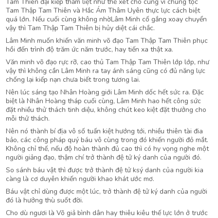
Tam Thiên đại kiếp thảm liệt như thế xét cho cùng vì chủng tộc
Tam Thập Tam Thiên và Hắc Ám Thâm Uyên thực lực cách biệt
quá lớn. Nếu cuối cùng không nhờLâm Minh cố gắng xoay chuyển
vậy thì Tam Thập Tam Thiên bị hủy diệt cái chắc.
Lâm Minh muốn khiến văn minh võ đạo Tam Thập Tam Thiên phục
hồi đến trình độ trăm ức năm trước, hay tiến xa thật xa.
Văn minh võ đạo rực rỡ, cao thủ Tam Thập Tam Thiên lớp lớp, như
vậy thì không cần Lâm Minh ra tay ánh sáng cũng có đủ năng lực
chống lại kiếp nạn chưa biết trong tương lai.
Nên lúc sáng tạo Nhân Hoàng giới Lâm Minh dốc hết sức ra. Đặc
biệt là Nhân Hoàng tháp cuối cùng, Lâm Minh hao hết công sức
đặt nhiều thử thách tinh diệu, không chút keo kiệt đặt thưởng cho
mỗi thử thách.
Nên nó thành bí địa vô số tuấn kiệt hướng tới, nhiều thiên tài đia
bảo, các công pháp quý báu vô cùng trong đó khiến người đỏ mắt.
Không chỉ thế, nếu độ hoàn thành đủ cao thì có hy vọng nghe một
người giảng đạo, thậm chí trở thành đệ tử ký danh của người đó.
So sánh báu vật thì được trở thành đệ tử ksý danh của người kia
càng là cơ duyên khiến người khao khát ước mơ.
Báu vật chỉ dùng được một lúc, trở thành đệ tử ký danh của người
đó là hưởng thù suốt đời.
Cho dù ngươi là Võ giả bình dân hay thiêu kiêu thế lực lớn ở trước