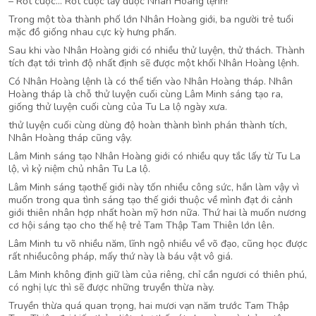
– Rốt cuộc… Rốt cuộc lấy được Nhân Hoàng lệnh!
Trong một tòa thành phố lớn Nhân Hoàng giới, ba người trẻ tuổi
mặc đồ giống nhau cực kỳ hưng phấn.
Sau khi vào Nhân Hoàng giới có nhiều thử luyện, thử thách. Thành
tích đạt tới trình độ nhất định sẽ được một khối Nhân Hoàng lệnh.
Có Nhân Hoàng lệnh là có thể tiến vào Nhân Hoàng tháp. Nhân
Hoàng tháp là chỗ thử luyện cuối cùng Lâm Minh sáng tạo ra,
giống thử luyện cuối cùng của Tu La lộ ngày xưa.
thử luyện cuối cùng dùng độ hoàn thành bình phán thành tích,
Nhân Hoàng tháp cũng vậy.
Lâm Minh sáng tạo Nhân Hoàng giới có nhiều quy tắc lấy từ Tu La
lộ, vì kỷ niệm chủ nhân Tu La lộ.
Lâm Minh sáng tạothế giới này tốn nhiều công sức, hắn làm vậy vì
muốn trong qua tình sáng tạo thế giới thuộc về mình đạt ới cảnh
giới thiên nhân hợp nhất hoàn mỹ hơn nữa. Thứ hai là muốn nương
cơ hội sáng tạo cho thế hệ trẻ Tam Thập Tam Thiên lớn lên.
Lâm Minh tu võ nhiều năm, lĩnh ngộ nhiều về võ đạo, cũng học được
rất nhiềucông pháp, mấy thứ này là báu vật vô giá.
Lâm Minh không định giữ làm của riêng, chỉ cần ngươi có thiên phú,
có nghị lực thì sẽ được những truyền thừa này.
Truyền thừa quá quan trọng, hai mươi vạn năm trước Tam Thập