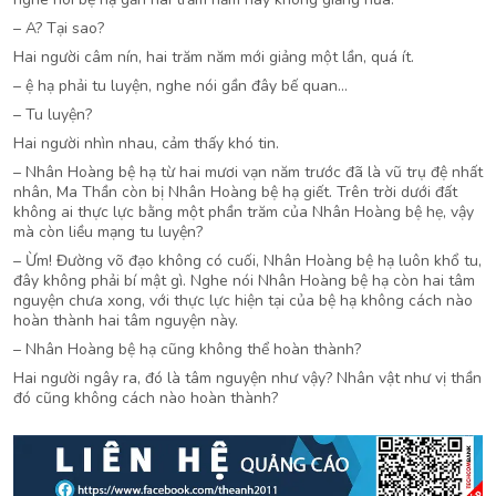
– A? Tại sao?
Hai người câm nín, hai trăm năm mới giảng một lần, quá ít.
– ệ hạ phải tu luyện, nghe nói gần đây bế quan…
– Tu luyện?
Hai người nhìn nhau, cảm thấy khó tin.
– Nhân Hoàng bệ hạ từ hai mươi vạn năm trước đã là vũ trụ đệ nhất
nhân, Ma Thần còn bị Nhân Hoàng bệ hạ giết. Trên trời dưới đất
không ai thực lực bằng một phần trăm của Nhân Hoàng bệ hẹ, vậy
mà còn liều mạng tu luyện?
– Ừm! Đường võ đạo không có cuối, Nhân Hoàng bệ hạ luôn khổ tu,
đây không phải bí mật gì. Nghe nói Nhân Hoàng bệ hạ còn hai tâm
nguyện chưa xong, với thực lực hiện tại của bệ hạ không cách nào
hoàn thành hai tâm nguyện này.
– Nhân Hoàng bệ hạ cũng không thể hoàn thành?
Hai người ngây ra, đó là tâm nguyện như vậy? Nhân vật như vị thần
đó cũng không cách nào hoàn thành?