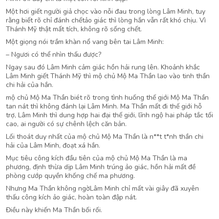
Một hơi giết người giả chọc vào nỗi đau trong lòng Lâm Minh, tuy
rằng biết rõ chỉ đánh chếtảo giác thì lòng hắn vẫn rất khó chịu. Vì
Thánh Mỹ thật mất tích, không rõ sống chết.
Một giọng nói trầm khàn nổ vang bên tai Lâm Minh:
– Ngươi có thể nhìn thấu được?
Ngay sau đó Lâm Minh cảm giác hồn hải rung lên. Khoảnh khắc
Lâm Minh giết Thánh Mỹ thì mộ chủ Mộ Ma Thần lao vào tinh thần
chi hải của hắn.
mộ chủ Mộ Ma Thần biét rõ trong tình huống thế giới Mộ Ma Thần
tan nát thì không đánh lại Lâm Minh. Ma Thần mất đi thế giới hỗ
trợ, Lâm Minh thì dung hợp hai đại thế giới, lĩnh ngộ hai pháp tắc tối
cao, ai người có sự chênh lệch căn bản.
Lối thoát duy nhất của mộ chủ Mộ Ma Thần là n**t t*nh thần chi
hải của Lâm Minh, đoạt xá hắn.
Mục tiêu công kích đầu tiên của mộ chủ Mộ Ma Thần là ma
phương, định thừa dịp Lâm Minh trúng ảo giác, hồn hải mất đề
phòng cướp quyền khống chế ma phương.
Nhưng Ma Thần không ngờLâm Minh chỉ mất vài giây đã xuyên
thấu công kích ảo giác, hoàn toàn đập nát.
Điều này khiến Ma Thần bối rối.