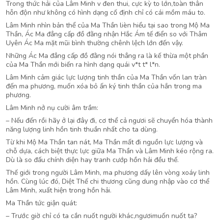
Trong thức hải của Lâm Minh v đen thui, cực kỳ to lớn,toàn thân
hỗn độn như không có hình dạng cố định chỉ có cái mồm máu to.
Lâm Minh nhìn bản thể của Ma Thần lièn hiểu tại sao trong Mộ Ma
Thần, Ác Ma đẳng cấp đồ đằng nhận Hắc Ám tế điển so với Thâm
Uyên Ác Ma mặt mũi bình thường chênh lệch lớn đến vậy.
Những Ác Ma đẳng cấp đồ đằng nói thẳng ra là kế thừa một phần
của Ma Thần mới biến ra hình dạng quái v*t t* l*n.
Lâm Minh cảm giác lực lượng tinh thần của Ma Thần vốn lan tràn
đến ma phương, muốn xóa bỏ ấn ký tinh thần của hắn trong ma
phương.
Lâm Minh nở nụ cười âm trầm:
– Nếu đến rồi hãy ở lại đây đi, cơ thể cả ngươi sẽ chuyển hóa thành
năng lượng linh hồn tinh thuần nhất cho ta dùng.
Từ khi Mộ Ma Thần tan nát, Ma Thần mất đi nguồn lực lượng và
chỗ dựa, cách biệt thực lực giữa Ma Thần và Lâm Minh kéo rộng ra.
Dù là so đấu chính diện hay tranh cướp hồn hải đều thế.
Thế giới trong người Lâm Minh, ma phương dấy lên vòng xoáy linh
hồn. Cùng lúc đó, Diệt Thế chi thương cũng dung nhập vào cơ thể
Lâm Minh, xuất hiện trong hồn hải.
Ma Thần tức giận quát:
– Trước giờ chỉ có ta cắn nuốt người khác,ngươimuốn nuốt ta?