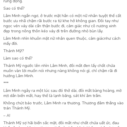
rung động.
Sao có thể?
Lâm Minh ngẩn ngơ, ở trước mặt hắn có một nữ nhân tuyệt thế cất
bước ưu nhã chậm rãi bước ra từ khe hở không gian. Đôi tay như
ngọc vén váy dài cẩn thận bước đi, cảm giác như cô nương xinh
đẹp trong nông thôn kéo váy đi trên đường nhỏ bùn lầy.
Lâm Minh nhìn khuôn mặt nữ nhân quen thuộc, cảm giácnhư cách
mấy đời.
Thánh Mỹ!?
Làm sao có thể?
Thánh Mỹ ngước lên nhìn Lâm Minh, đôi mắt đen lấy chất chứa
muôn vàn lời muốn nói nhưng nàng không nói gì, chỉ chậm rãi đi
hướng Lâm Minh.
***
Lâm Minh ngây ra một lúc sau đó thở dài, đôi mắt bàng hoàng, mờ
mịt dần biến mất, hay thế là lạnh băng, sát khí âm trầm.
Không chút báo trước, Lâm Minh ra thương. Thương đâm thẳng vào
trán Thánh Mỹ.
– A!
Thánh Mỹ sợ hãi biến sắc mặt, đôi mắt như chất chứa uất ức, đau