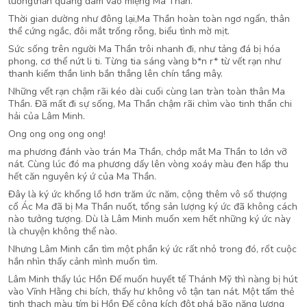
luồngthần quang đâm vào miệng Ma Thần.
Thời gian dường như đông lại,Ma Thần hoàn toàn ngơ ngẩn, thân
thể cứng ngắc, đôi mắt trống rỗng, biểu tình mờ mịt.
Sức sống trên người Ma Thần trôi nhanh đi, như tảng đá bị hóa
phong, cơ thể nứt li ti. Từng tia sáng vàng b*n r* từ vết rạn như
thanh kiếm thần linh bắn thẳng lên chín tầng mây.
Những vết rạn chậm rãi kéo dài cuối cùng lan tràn toàn thân Ma
Thần. Đã mất đi sự sống, Ma Thần chậm rãi chìm vào tinh thần chi
hải của Lâm Minh.
Ong ong ong ong ong!
ma phương đánh vào trán Ma Thần, chớp mắt Ma Thần to lớn vỡ
nát. Cùng lúc đó ma phương dấy lên vòng xoáy màu đen hấp thu
hết căn nguyên ký ứ của Ma Thần.
Đây là ký ức khổng lồ hơn trăm ức năm, cộng thêm vô số thượng
cổ Ác Ma đã bị Ma Thần nuốt, tổng sản lượng ký ức đã không cách
nào tưởng tượng. Dù là Lâm Minh muốn xem hết những ký ức này
là chuyện không thể nào.
Nhưng Lâm Minh cần tìm một phần ký ức rất nhỏ trong đó, rốt cuộc
hắn nhìn thấy cảnh mình muốn tìm.
Lâm Minh thấy lúc Hồn Đế muốn huyết tế Thánh Mỹ thì nàng bị hút
vào Vĩnh Hằng chi bích, thấy hư không vô tận tan nát. Một tấm thẻ
tinh thạch màu tím bị Hồn Đế công kích đột phá bão năng lượng