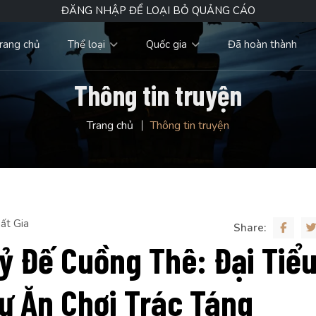
ĐĂNG NHẬP ĐỂ LOẠI BỎ QUẢNG CÁO
rang chủ
Thể loại
Quốc gia
Đã hoàn thành
Thông tin truyện
Trang chủ
Thông tin truyện
ất Gia
Share:
ỷ Đế Cuồng Thê: Đại Tiể
ư Ăn Chơi Trác Táng