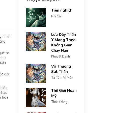
Tiên nghịch
Nhĩ Căn
Lưu Đày Thần
y nhiên
Y Mang Theo
ướng
Không Gian
Chạy Nạn
gực to
Khuyết Danh
 như
 cơn
Vô Thượng
Sát Thần
ộc đời.
Tà Tâm Vị Mẫn
thiên
Thế Giới Hoàn
 nhau
Mỹ
n hoà
Thần Đông