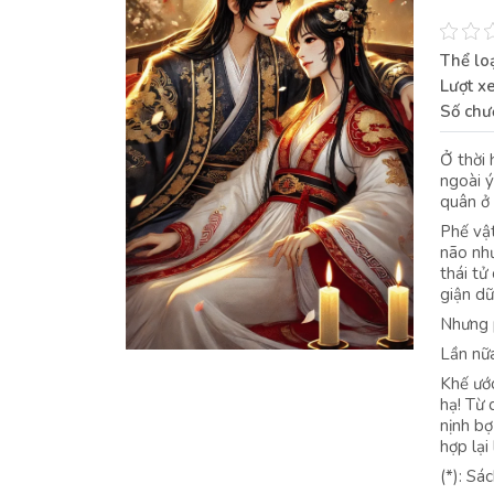
Thể loạ
Lượt x
Số chư
Ở thời 
ngoài ý
quân ở 
Phế vậ
não như
thái tử
giận dữ
Nhưng p
Lần nữa
Khế ước
hạ! Từ 
nịnh bợ
hợp lại
(*): Sá