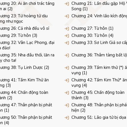
ương 20: Ai ăn chơi trác táng
Chương 21: Lần đầu gặp Mộ 
n ai (2)
Song (1)
ương 23: Tứ hoàng tử dịu
Chương 24: Vinh lão kích độn
ng như ngọc
ương 26: Cả nhà đều vô sỉ
Chương 27: Từ hôn (1)
ương 29: Từ hôn (3)
Chương 30: Từ hôn (4)
ương 32: Vân Lạc Phong, đại
Chương 33: Sơ Linh Giả sơ cấ
a đảo!
ương 35: Nha đầu thối, lăn ra
Chương 36: Thâm tàng bất lộ
y cho ta!
ương 38: Tụ Linh Dược (2)
Chương 39: Tầm kim thử (*) 
vụng (1)
ương 41: Tầm Kim Thử ăn
Chương 42: Tầm Kim Thử* ăn
ng (3)
vụng (4)
ương 44: Chấn động toàn
Chương 45: Chấn động toàn
ành (2)
thành (3)
ương 47: Thân phận bị phát
Chương 48: Thân phận bị phá
ện (1)
hiện (2)
ương 50: Thân phận bị phát
Chương 51: Lão gia tử bị dọa 
ện (4)