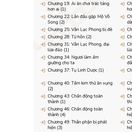
Chương 19: Ai ăn chơi trác táng
Ch
hơn ai (1)
hơ
Chương 22: Lần đầu gặp Mộ Vô
Ch
Song (2)
dà
Chương 25: Vân Lạc Phong bị đè
Ch
Chương 28: Từ hôn (2)
Ch
Chương 31: Vân Lạc Phong, đại
Ch
lừa đảo (1)
lừ
Chương 34: Ngươi làm ấm
Ch
giường cho ta
đâ
Chương 37: Tụ Linh Dược (1)
Ch
Chương 40: Tầm kim thử ăn vụng
Ch
(2)
vụ
Chương 43: Chấn động toàn
Ch
thành (1)
th
Chương 46: Chấn động toàn
Ch
thành (4)
hi
Chương 49: Thân phận bị phát
Ch
hiện (3)
hi