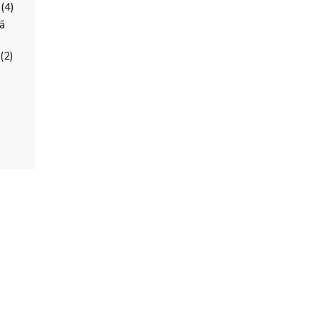
(4)
ã
(2)