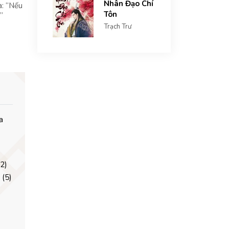
Nhân Đạo Chí
a: “Nếu
Tôn
”
Trạch Trư
a
(2)
 (5)