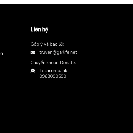
Liên hệ
Góp ý và báo lỗi:
truyen@garlife.net
ễn
Chuyển khoản Donate:
Techcombank
0968090590