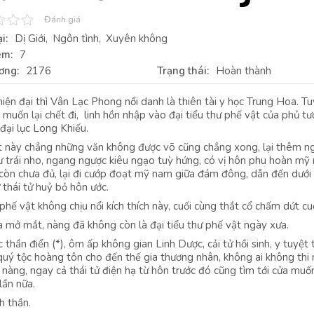
Đánh giá
i:
Dị Giới
Ngôn tình
Xuyên không
em:
7
ơng:
2176
Trạng thái:
Hoàn thành
hiện đại thì Vân Lạc Phong nổi danh là thiên tài y học Trung Hoa. Tu
 muốn lại chết đi, linh hồn nhập vào đại tiểu thư phế vật của phủ t
đại lục Long Khiếu.
t này chẳng những văn không được võ cũng chẳng xong, lại thêm n
 trái nho, ngang ngược kiêu ngạo tuỳ hứng, có vị hôn phu hoàn mỹ
 còn chưa đủ, lại đi cướp đoạt mỹ nam giữa đám đông, dẫn đến dưới
 thái tử huỷ bỏ hôn ước.
hế vật không chịu nổi kích thích này, cuối cùng thắt cổ chấm dứt cu
 mở mắt, nàng đã không còn là đại tiểu thư phế vật ngày xưa.
 thần điển (*), ôm ấp không gian Linh Dược, cải tử hồi sinh, y tuyệt 
quý tộc hoàng tôn cho đến thế gia thương nhân, không ai không thi
 nàng, ngay cả thái tử điện hạ từ hôn trước đó cũng tìm tới cửa muố
 lần nữa.
ch thần.