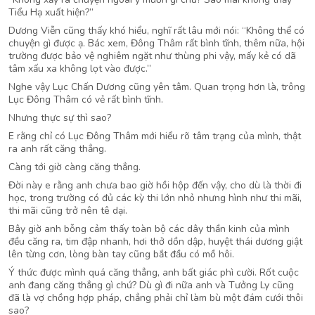
Tiểu Hạ xuất hiện?”
Dương Viễn cũng thấy khó hiểu, nghĩ rất lâu mới nói: “Không thể có
chuyện gì được ạ. Bác xem, Đông Thâm rất bình tĩnh, thêm nữa, hội
trường được bảo vệ nghiêm ngặt như thùng phi vậy, mấy kẻ có dã
tâm xấu xa không lọt vào được.”
Nghe vậy Lục Chấn Dương cũng yên tâm. Quan trọng hơn là, trông
Lục Đông Thâm có vẻ rất bình tĩnh.
Nhưng thực sự thì sao?
E rằng chỉ có Lục Đông Thâm mới hiểu rõ tâm trạng của mình, thật
ra anh rất căng thẳng.
Càng tới giờ càng căng thẳng.
Đời này e rằng anh chưa bao giờ hồi hộp đến vậy, cho dù là thời đi
học, trong trường có đủ các kỳ thi lớn nhỏ nhưng hình như thi mãi,
thi mãi cũng trở nên tê dại.
Bây giờ anh bỗng cảm thấy toàn bộ các dây thần kinh của mình
đều căng ra, tim đập nhanh, hơi thở dồn dập, huyệt thái dương giật
lên từng cơn, lòng bàn tay cũng bắt đầu có mồ hôi.
Ý thức được mình quá căng thẳng, anh bất giác phì cười. Rốt cuộc
anh đang căng thẳng gì chứ? Dù gì đi nữa anh và Tưởng Ly cũng
đã là vợ chồng hợp pháp, chẳng phải chỉ làm bù một đám cưới thôi
sao?