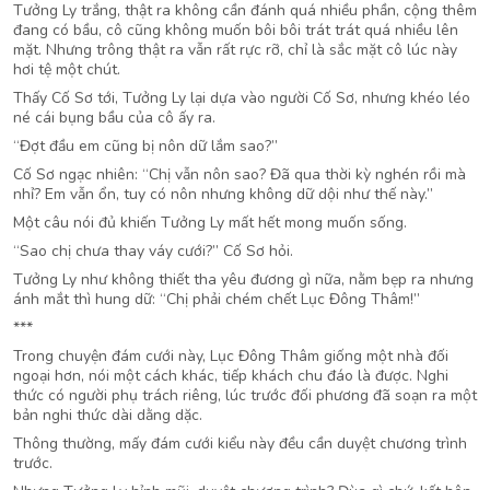
Tưởng Ly trắng, thật ra không cần đánh quá nhiều phần, cộng thêm
đang có bầu, cô cũng không muốn bôi bôi trát trát quá nhiều lên
mặt. Nhưng trông thật ra vẫn rất rực rỡ, chỉ là sắc mặt cô lúc này
hơi tệ một chút.
Thấy Cố Sơ tới, Tưởng Ly lại dựa vào người Cố Sơ, nhưng khéo léo
né cái bụng bầu của cô ấy ra.
“Đợt đầu em cũng bị nôn dữ lắm sao?”
Cố Sơ ngạc nhiên: “Chị vẫn nôn sao? Đã qua thời kỳ nghén rồi mà
nhỉ? Em vẫn ổn, tuy có nôn nhưng không dữ dội như thế này.”
Một câu nói đủ khiến Tưởng Ly mất hết mong muốn sống.
“Sao chị chưa thay váy cưới?” Cố Sơ hỏi.
Tưởng Ly như không thiết tha yêu đương gì nữa, nằm bẹp ra nhưng
ánh mắt thì hung dữ: “Chị phải chém chết Lục Đông Thâm!”
***
Trong chuyện đám cưới này, Lục Đông Thâm giống một nhà đối
ngoại hơn, nói một cách khác, tiếp khách chu đáo là được. Nghi
thức có người phụ trách riêng, lúc trước đối phương đã soạn ra một
bản nghi thức dài dằng dặc.
Thông thường, mấy đám cưới kiểu này đều cần duyệt chương trình
trước.