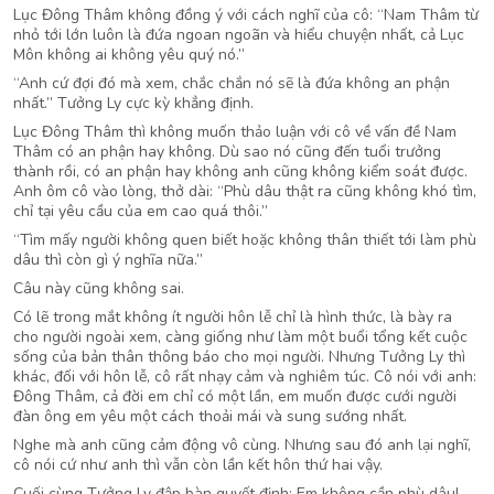
Lục Đông Thâm không đồng ý với cách nghĩ của cô: “Nam Thâm từ
nhỏ tới lớn luôn là đứa ngoan ngoãn và hiểu chuyện nhất, cả Lục
Môn không ai không yêu quý nó.”
“Anh cứ đợi đó mà xem, chắc chắn nó sẽ là đứa không an phận
nhất.” Tưởng Ly cực kỳ khẳng định.
Lục Đông Thâm thì không muốn thảo luận với cô về vấn đề Nam
Thâm có an phận hay không. Dù sao nó cũng đến tuổi trưởng
thành rồi, có an phận hay không anh cũng không kiểm soát được.
Anh ôm cô vào lòng, thở dài: “Phù dâu thật ra cũng không khó tìm,
chỉ tại yêu cầu của em cao quá thôi.”
“Tìm mấy người không quen biết hoặc không thân thiết tới làm phù
dâu thì còn gì ý nghĩa nữa.”
Câu này cũng không sai.
Có lẽ trong mắt không ít người hôn lễ chỉ là hình thức, là bày ra
cho người ngoài xem, càng giống như làm một buổi tổng kết cuộc
sống của bản thân thông báo cho mọi người. Nhưng Tưởng Ly thì
khác, đối với hôn lễ, cô rất nhạy cảm và nghiêm túc. Cô nói với anh:
Đông Thâm, cả đời em chỉ có một lần, em muốn được cưới người
đàn ông em yêu một cách thoải mái và sung sướng nhất.
Nghe mà anh cũng cảm động vô cùng. Nhưng sau đó anh lại nghĩ,
cô nói cứ như anh thì vẫn còn lần kết hôn thứ hai vậy.
Cuối cùng Tưởng Ly đập bàn quyết định: Em không cần phù dâu!