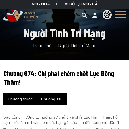
ĐĂNG NHẬP ĐỂ LOẠI BỎ QUẢNG CÁO
Người Tình Trí Mạng
Trang chủ
Người Tình Trí Mạng
Chương 674: Chị phải chém chết Lục Đông
Thâm!
Chương trước
Chương sau
Sau cùng, Tưởng Ly hướng sự chú ý về phía Lục Nam Thâm, hỏi
cậu: Tiểu Nam Thâm, em dắt bạn gái của em đến làm phù dâu đi.