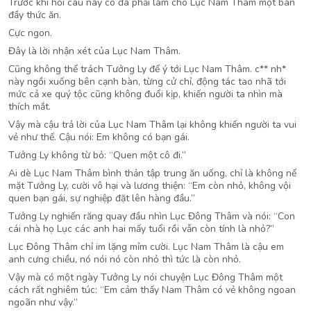
Trước khi hỏi câu này cô đã phải làm cho Lục Nam Thâm một bàn
đầy thức ăn.
Cực ngon.
Đây là lời nhận xét của Lục Nam Thâm.
Cũng không thể trách Tưởng Ly để ý tới Lục Nam Thâm. c** nh*
này ngồi xuống bên cạnh bàn, từng cử chỉ, động tác tao nhã tới
mức cả xe quý tộc cũng không đuổi kịp, khiến người ta nhìn mà
thích mắt.
Vậy mà cậu trả lời của Lục Nam Thâm lại không khiến người ta vui
vẻ như thế. Cậu nói: Em không có bạn gái.
Tưởng Ly không từ bỏ: “Quen một cô đi.”
Ai dè Lục Nam Thâm bình thản tập trung ăn uống, chỉ là không nể
mặt Tưởng Ly, cười vô hại và lương thiện: “Em còn nhỏ, không vội
quen bạn gái, sự nghiệp đặt lên hàng đầu.”
Tưởng Ly nghiến răng quay đầu nhìn Lục Đông Thâm và nói: “Con
cái nhà họ Lục các anh hai mấy tuổi rồi vẫn còn tính là nhỏ?”
Lục Đông Thâm chỉ im lặng mỉm cười. Lục Nam Thâm là cậu em
anh cưng chiều, nó nói nó còn nhỏ thì tức là còn nhỏ.
Vậy mà có một ngày Tưởng Ly nói chuyện Lục Đông Thâm một
cách rất nghiêm túc: “Em cảm thấy Nam Thâm có vẻ không ngoan
ngoãn như vậy.”