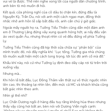
vui vẻ là được. Thế nên nghe xong lời của người dẫn chương trình,
anh bèn tò mò muốn đi hỏi.
Kết quả, cửa phòng nghỉ của cô dâu bị chặn kín, đứng đầu là
Nguyễn Kỳ, Trần Du, nói với anh một cách ngạo mạn, đồng thời
nhắc nhở anh hôn lễ sắp bắt đầu rồi, anh cần chú ý giờ giấc.
Ngoài mấy người họ ra, Tưởng Tiểu Thiên cũng dẫn một đám anh
em ở Thương Lăng đứng vây xung quanh hóng hớt, ai nấy đều vận
áo vest quần Âu, nhưng thoạt nhìn có vẻ đều đứng về phía Tưởng
Ly.
Tưởng Tiểu Thiên cũng đã kịp thời sửa chữa sự “phản bội” của
mình trước đó, nói đầy nghĩa khí: “Lục tổng, Tưởng gia nhà chúng
tôi muốn xuất hiện một cách long trọng, tới lúc đó anh cố mà đỡ.”
Khẩu khí này, nói cứ như Tưởng Ly định đeo dây cáp rơi từ trên trời
xuống vậy.
Nhưng mà…
Khi hôn lễ bắt đầu, Lục Đông Thâm vẫn thật sự vô thức ngước nhìn
lên cao, thi thoảng lại nhìn lên, đến mức cả MC và khách khứa cũng
bất giác nhìn theo anh.
Nhìn gì thế nhỉ?
Lục Chấn Dương ngồi ở hàng đầu tuy rằng không hùa theo nhưng
thấy vậy cũng hơi bất an, bèn nói với Dương Viễn ngồi cạnh:
“Không xảy ra chuyện ngoài ý muốn gì chứ? Sao mãi không thấy