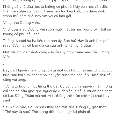
Không có phù dâu, tức là không có phù rể. Mấy bạn học còn độc
thân bên phía Lục Đông Thâm liên tục kêu khổ, còn đang định
tranh thủ đám cưới này vợt vài cô bạn gái.
Ví dụ như Dương Viễn.
Vì chuyện này, Dương Viễn còn muối mặt tới hỏi Tưởng Ly: Thật sự
không có phù dâu sao?
Tưởng Ly cười ha ha liếc xéo anh ấy: Sao hả? Hay là anh làm phù
rể rồi đưa mấy cô bạn gái cũ của anh tới làm phù dâu?
Một câu nói đã thành công đẩy lùi suy nghĩ tham lam của Dương
Viễn.
…
Bây giờ Nguyễn Kỳ không còn là một quả hồng nát mặc cho cô bóp
nữa, sau khi cưới chồng nói chuyện cũng rắn hẳn lên: “Khó chịu tôi
cũng vui lòng.”
Tưởng Ly buông một tiếng thở dài. Cô cũng tình nguyện mà, nhưng
chỉ cần có cảm giác ghê người ấy xuất hiện là cô lại muốn bóp chặt
cổ Lục Đông Thâm mà nói: Anh không thể kiềm chế một chút hay
sao!
Sau khi đi vào, Cố Sơ nhìn thấy sắc mặt của Tưởng Ly, giật thót:
“Thế này là sao? Thợ trang điểm mau dặm lại phấn đi!”