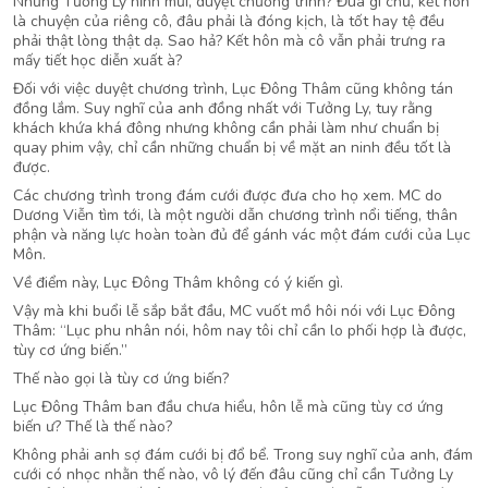
Nhưng Tưởng Ly hỉnh mũi, duyệt chương trình? Đùa gì chứ, kết hôn
là chuyện của riêng cô, đâu phải là đóng kịch, là tốt hay tệ đều
phải thật lòng thật dạ. Sao hả? Kết hôn mà cô vẫn phải trưng ra
mấy tiết học diễn xuất à?
Đối với việc duyệt chương trình, Lục Đông Thâm cũng không tán
đồng lắm. Suy nghĩ của anh đồng nhất với Tưởng Ly, tuy rằng
khách khứa khá đông nhưng không cần phải làm như chuẩn bị
quay phim vậy, chỉ cần những chuẩn bị về mặt an ninh đều tốt là
được.
Các chương trình trong đám cưới được đưa cho họ xem. MC do
Dương Viễn tìm tới, là một người dẫn chương trình nổi tiếng, thân
phận và năng lực hoàn toàn đủ để gánh vác một đám cưới của Lục
Môn.
Về điểm này, Lục Đông Thâm không có ý kiến gì.
Vậy mà khi buổi lễ sắp bắt đầu, MC vuốt mồ hôi nói với Lục Đông
Thâm: “Lục phu nhân nói, hôm nay tôi chỉ cần lo phối hợp là được,
tùy cơ ứng biến.”
Thế nào gọi là tùy cơ ứng biến?
Lục Đông Thâm ban đầu chưa hiểu, hôn lễ mà cũng tùy cơ ứng
biến ư? Thế là thế nào?
Không phải anh sợ đám cưới bị đổ bể. Trong suy nghĩ của anh, đám
cưới có nhọc nhằn thế nào, vô lý đến đâu cũng chỉ cần Tưởng Ly