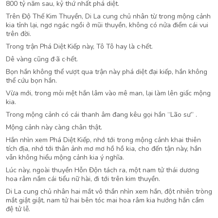
800 tỷ năm sau, kỷ thứ nhất phá diệt.
Trên Độ Thế Kim Thuyền, Di La cung chủ nhân từ trong mộng cảnh
kia tỉnh lại, ngơ ngác ngồi ở mũi thuyền, không có nửa điểm cái vui
trên đời.
Trong trận Phá Diệt Kiếp này, Tô Tô hay là c·hết.
Dê vàng cũng đ·ã c·hết.
Bọn hắn không thể vượt qua trận này phá diệt đại kiếp, hắn không
thể cứu bọn hắn.
Vừa mới, trong mỏi mệt hắn lâm vào mê man, lại làm lên giấc mộng
kia.
Trong mộng cảnh có cái thanh âm đang kêu gọi hắn “Lão sư” .
Mộng cảnh này càng chân thật.
Hắn nhìn xem Phá Diệt Kiếp, nhớ tới trong mộng cảnh khai thiên
tích địa, nhớ tới thân ảnh mơ mơ hồ hồ kia, cho đến tận này, hắn
vẫn không hiểu mộng cảnh kia ý nghĩa.
Lúc này, ngoài thuyền Hỗn Độn tách ra, một nam tử thái dương
hoa râm nắm cái tiểu nữ hài, đi tới trên kim thuyền.
Di La cung chủ nhân hai mắt vô thần nhìn xem hắn, đột nhiên tròng
mắt giật giật, nam tử hai bên tóc mai hoa râm kia hướng hắn cầm
đệ tử lễ.