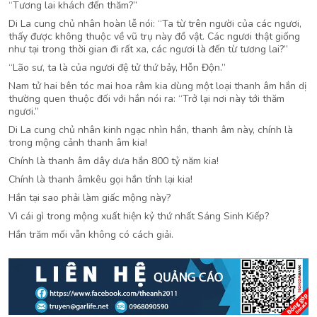
“Tương lai khách đến thăm?”
Di La cung chủ nhân hoàn lễ nói: “Ta từ trên người của các ngươi,
thấy được không thuộc về vũ trụ này đồ vật. Các ngươi thật giống
như tại trong thời gian đi rất xa, các ngươi là đến từ tương lai?”
“Lão sư, ta là của ngươi đệ tử thứ bảy, Hỗn Độn.”
Nam tử hai bên tóc mai hoa râm kia dùng một loại thanh âm hắn dị
thường quen thuộc đối với hắn nói ra: “Trở lại nơi này tới thăm
ngươi.”
Di La cung chủ nhân kinh ngạc nhìn hắn, thanh âm này, chính là
trong mộng cảnh thanh âm kia!
Chính là thanh âm dây dưa hắn 800 tỷ năm kia!
Chính là thanh âmkêu gọi hắn tỉnh lại kia!
Hắn tại sao phải làm giấc mộng này?
Vì cái gì trong mộng xuất hiện kỷ thứ nhất Sáng Sinh Kiếp?
Hắn trăm mối vẫn không có cách giải.