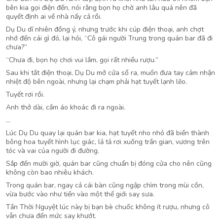
bên kia gọi điện đến, nói rằng bọn họ chờ anh lâu quá nên đã
quyết định ai về nhà nấy cả rồi.
Dụ Du dĩ nhiên đồng ý, nhưng trước khi cúp điện thoại, anh chợt
nhớ đến cái gì đó, lại hỏi, “Cô gái người Trung trong quán bar đã đi
chưa?”
“Chưa đi, bọn họ chơi vui lắm, gọi rất nhiều rượu.”
Sau khi tắt điện thoại, Dụ Du mở cửa sổ ra, muốn đưa tay cảm nhận
nhiệt độ bên ngoài, nhưng lại chạm phải hạt tuyết lạnh lẽo.
Tuyết rơi rồi.
Anh thở dài, cầm áo khoác đi ra ngoài.
…
Lúc Dụ Du quay lại quán bar kia, hạt tuyết nho nhỏ đã biến thành
bông hoa tuyết hình lục giác, lả tả rơi xuống trần gian, vương trên
tóc và vai của người đi đường.
Sắp đến mười giờ, quán bar cũng chuẩn bị đóng cửa cho nên cũng
không còn bao nhiêu khách.
Trong quán bar, ngay cả cái bàn cũng ngập chìm trong mùi cồn,
vừa bước vào như tiến vào một thế giới say sưa.
Tần Thời Nguyệt lúc này bị bạn bè chuốc không ít rượu, nhưng cô
vẫn chưa đến mức say khướt.