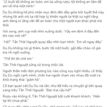
“Ừ, buổi tối không an toàn, em lại uống rượu, tôi không an tâm để
em về nhà một mình.”
Dụ Du không hề phủ nhận mục đích đến đây giữa trời tuyết thế này,
nhưng lời anh nói lại rất hợp lý, khiến người ta thật sự nghĩ rằng
anh đang lo lắng vấn đề an toàn cho một người bạn khác phái mà
thôi.
Nói xong, anh cụp mắt nhìn xuống dưới, “Vậy em định ở đây đến
khi nào mới về?”
“Hả?” Tần Thời Nguyệt quay đầu nhìn bạn mình, “Em về ngay đây.”
Dụ Du không nói gì thêm, bước tới một bước, gật đầu chào cô gái
kia rồi ngồi xuống.
“Thế thì tôi chờ em.”
Tần Thời Nguyệt sững sờ trong chốc lát.
Người thầm mến đơn phương lúc nào cũng suy nghĩ nhiều, cô thấy
Dụ Du ngồi cạnh mình, chân hai người chạm vào nhau đã vượt ra
khỏi trạng thái “giám hộ”.
Cô bạn quan sát Dụ Du vài lần, như đã hiểu ra chuyện gì liền quay
sang trêu Tần Thời Nguyệt, “Bạn trai cậu hả?”
Rượu vào không ít, Tần Thời Nguyệt bật cười khanh khách, “Hiện
tại thì chưa phải.”
Cô quay đầu nhìn sang Dụ Du, nhỏ giọng nói, “Về sau có phải hay